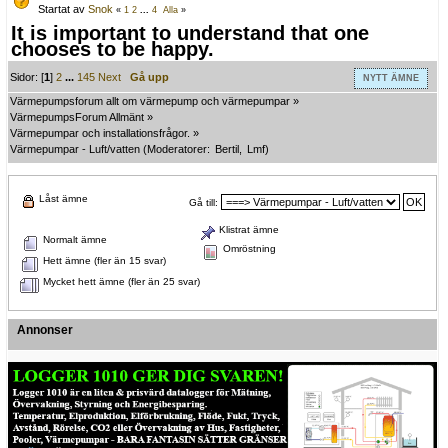
Startat av
Snok
«
1
2
...
4
Alla
»
It is important to understand that one
chooses to be happy.
Sidor: [
1
]
2
...
145
Next
Gå upp
NYTT ÄMNE
Värmepumpsforum allt om värmepump och värmepumpar
»
VärmepumpsForum Allmänt
»
Värmepumpar och installationsfrågor.
»
Värmepumpar - Luft/vatten
(Moderatorer:
Bertil
,
Lmf
)
Låst ämne
Gå till:
Klistrat ämne
Normalt ämne
Omröstning
Hett ämne (fler än 15 svar)
Mycket hett ämne (fler än 25 svar)
Annonser