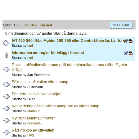
Sidor: [
1
]
2
...
145
Next
Gå ned
NYTT ÄMNE
0 medlemmar och 57 gäster tittar på denna tavla.
IVT 490-860, Nibe Fighter 100-750 eller ComfortZone läs här först!
Startat av
Lmf
Information om regler för inlägg i forumet
Startat av
Lmf
Docka Luft/Vattenvärmepump till dubbelmantlad panna (Nibe Fighter
410p)
Startat av Jan Pettersson
Söker liten luft-vatten värmepump
Startat av PLindblom
Sönderrostad vätskeavskiljare
Startat av Likse
Konvertering gas till värmepump, val av värmepump
Startat av
Martinun
Nytt fundament Luft vatten
Startat av
nilsson85
Råd vid köp av luft-vatten
Startat av
HPS