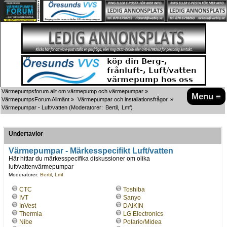
Värmepumpsforum allt om värmepump och värmepumpar
»
Menu ≡
VärmepumpsForum Allmänt
»
Värmepumpar och installationsfrågor.
»
Värmepumpar - Luft/vatten
(Moderatorer:
Bertil
,
Lmf
)
Undertavlor
Värmepumpar - Märkesspecifikt Luft/vatten
Här hittar du märkesspecifika diskussioner om olika
luft/vattenvärmepumpar
Moderatorer:
Bertil
,
Lmf
CTC
Toshiba
IVT
Sanyo
InVest
DAIKIN
Thermia
LG Electronics
Nibe
Polario/Midea