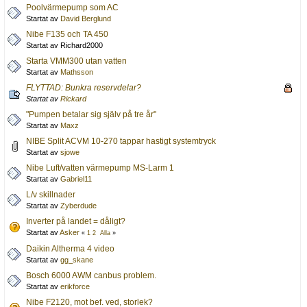
Poolvärmepump som AC
Startat av
David Berglund
Nibe F135 och TA 450
Startat av Richard2000
Starta VMM300 utan vatten
Startat av
Mathsson
FLYTTAD: Bunkra reservdelar?
Startat av
Rickard
"Pumpen betalar sig själv på tre år"
Startat av
Maxz
NIBE Split ACVM 10-270 tappar hastigt systemtryck
Startat av
sjowe
Nibe Luft/vatten värmepump MS-Larm 1
Startat av
Gabriel11
L/v skillnader
Startat av
Zyberdude
Inverter på landet = dåligt?
Startat av
Asker
«
1
2
Alla
»
Daikin Altherma 4 video
Startat av
gg_skane
Bosch 6000 AWM canbus problem.
Startat av
erikforce
Nibe F2120, mot bef. ved, storlek?