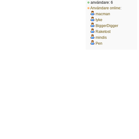
användare: 6
Användare online
:
macman
tyke
BiggerDigger
Raketost
mindis
Pen