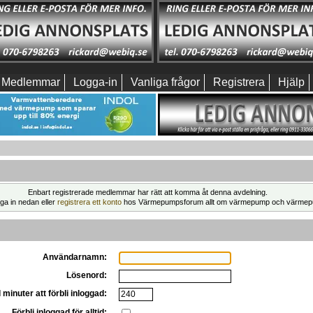
Medlemmar
Logga-in
Vanliga frågor
Registrera
Hjälp
Enbart registrerade medlemmar har rätt att komma åt denna avdelning.
ga in nedan eller
registrera ett konto
hos Värmepumpsforum allt om värmepump och värmep
Användarnamn:
Lösenord:
 minuter att förbli inloggad:
Förbli inloggad för alltid: