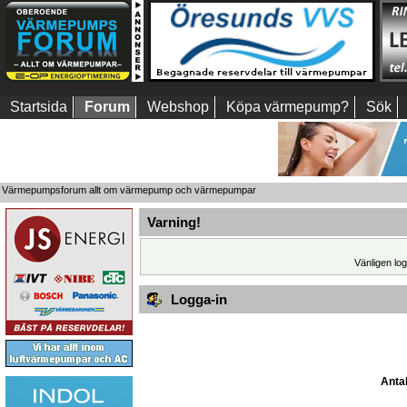
Startsida
Forum
Webshop
Köpa värmepump?
Sök
Värmepumpsforum allt om värmepump och värmepumpar
Varning!
Vänligen log
Logga-in
Antal