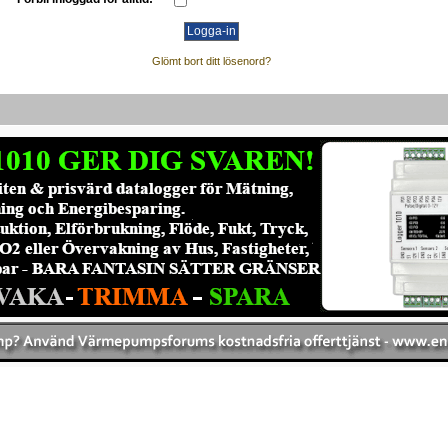
Glömt bort ditt lösenord?