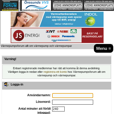
Värmepumpsforum allt om värmepump och värmepumpar
Menu ≡
Varning!
Enbart registrerade medlemmar har rätt att komma åt denna avdelning.
Vänligen logga in nedan eller
registrera ett konto
hos Värmepumpsforum allt om
värmepump och värmepumpar.
Logga-in
Användarnamn:
Lösenord:
Antal minuter att förbli
inloggad: