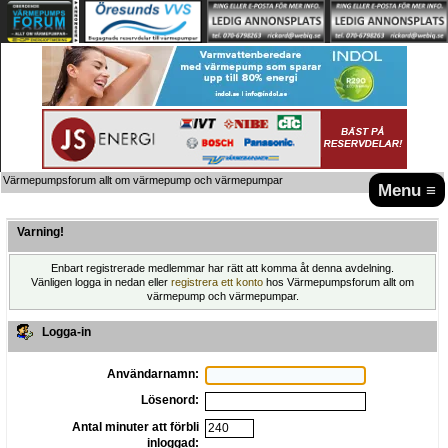
Värmepumpsforum allt om värmepump och värmepumpar
Menu ≡
Varning!
Enbart registrerade medlemmar har rätt att komma åt denna avdelning.
Vänligen logga in nedan eller
registrera ett konto
hos Värmepumpsforum allt om
värmepump och värmepumpar.
Logga-in
Användarnamn:
Lösenord:
Antal minuter att förbli
inloggad: