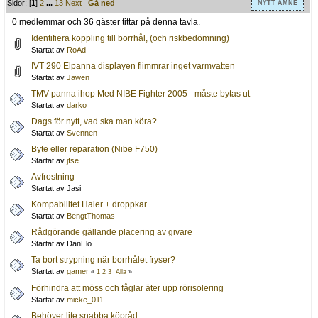
Sidor: [
1
]
2
...
13
Next
Gå ned
NYTT ÄMNE
0 medlemmar och 36 gäster tittar på denna tavla.
Identifiera koppling till borrhål, (och riskbedömning)
Startat av
RoAd
IVT 290 Elpanna displayen flimmrar inget varmvatten
Startat av
Jawen
TMV panna ihop Med NIBE Fighter 2005 - måste bytas ut
Startat av
darko
Dags för nytt, vad ska man köra?
Startat av
Svennen
Byte eller reparation (Nibe F750)
Startat av
jfse
Avfrostning
Startat av Jasi
Kompabilitet Haier + droppkar
Startat av
BengtThomas
Rådgörande gällande placering av givare
Startat av DanElo
Ta bort strypning när borrhålet fryser?
Startat av
gamer
«
1
2
3
Alla
»
Förhindra att möss och fåglar äter upp rörisolering
Startat av
micke_011
Behöver lite snabba köpråd.