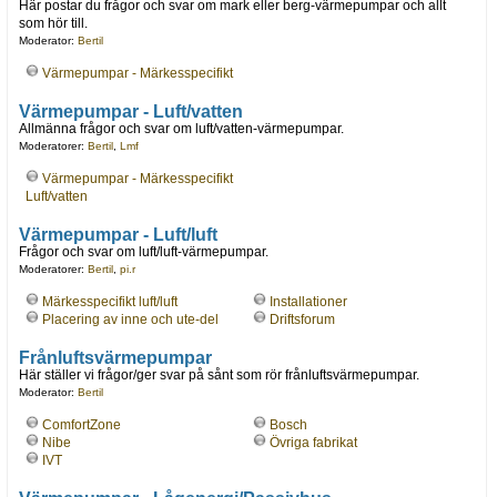
Här postar du frågor och svar om mark eller berg-värmepumpar och allt
som hör till.
Moderator:
Bertil
Värmepumpar - Märkesspecifikt
Värmepumpar - Luft/vatten
Allmänna frågor och svar om luft/vatten-värmepumpar.
Moderatorer:
Bertil
,
Lmf
Värmepumpar - Märkesspecifikt
Luft/vatten
Värmepumpar - Luft/luft
Frågor och svar om luft/luft-värmepumpar.
Moderatorer:
Bertil
,
pi.r
Märkesspecifikt luft/luft
Installationer
Placering av inne och ute-del
Driftsforum
Frånluftsvärmepumpar
Här ställer vi frågor/ger svar på sånt som rör frånluftsvärmepumpar.
Moderator:
Bertil
ComfortZone
Bosch
Nibe
Övriga fabrikat
IVT