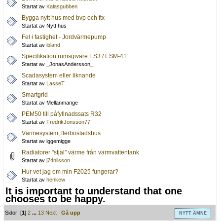
Startat av
Kalasgubben
Bygga nytt hus med bvp och ftx
Startat av Nytt hus
Fel i fastighet - Jordvärmepump
Startat av
ibland
Specifikation rumsgivare ES3 / ESM-41
Startat av _JonasAndersson_
Scadasystem eller liknande
Startat av
LasseT
Smartgrid
Startat av Mellanmange
PEM50 till påfyllnadssats R32
Startat av
FredrikJonsson77
Värmesystem, flerbostadshus
Startat av iggemigge
Radiatorer "stjäl" värme från varmvattentank
Startat av
j74nilsson
Hur vet jag om min F2025 fungerar?
Startat av
henkew
It is important to understand that one
chooses to be happy.
Sidor: [
1
]
2
...
13
Next
Gå upp
NYTT ÄMNE