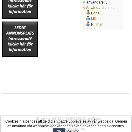
användare: 3
Användare online
:
Börje__
Mike
Rillman
SimplePortal 2.3.8 © 2008-2026, SimplePortal
Cookies hjälper oss att ge dig en bättre upplevelse av vår webbsida. Genom
SMF 2.0.19
|
SMF © 2017
,
Simple Machines
att använda vår webbplats godkänner du även användningen av cookies.
SMFAds
for
Free Forums
Mer info
OK