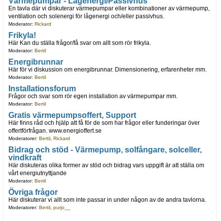
Värmepumpar - Lågenergi/Passivhus
En tavla där vi diskuterar värmepumpar eller kombinationer av värmepump,
ventilation och solenergi för lågenergi och/eller passivhus.
Moderator:
Rickard
Frikyla!
Här Kan du ställa frågor/få svar om allt som rör frikyla.
Moderator:
Bertil
Energibrunnar
Här för vi diskussion om energibrunnar. Dimensionering, erfarenheter mm.
Moderator:
Bertil
Installationsforum
Frågor och svar som rör egen installation av värmepumpar mm.
Moderator:
Bertil
Gratis värmepumpsoffert, Support
Här finns råd och hjälp att få för de som har frågor eller funderingar över
offertförfrågan. www.energioffert.se
Moderatorer:
Bertil
,
Rickard
Bidrag och stöd - Värmepump, solfångare, solceller,
vindkraft
Här diskuteras olika former av stöd och bidrag vars uppgift är att ställa om
vårt energiutnyttjande
Moderator:
Bertil
Övriga frågor
Här diskuterar vi allt som inte passar in under någon av de andra tavlorna.
Moderatorer:
Bertil
,
purjo__