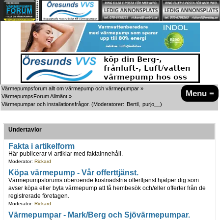
Värmepumpsforum allt om värmepump och värmepumpar
»
Menu ≡
VärmepumpsForum Allmänt
»
Värmepumpar och installationsfrågor.
(Moderatorer:
Bertil
,
purjo__
)
Undertavlor
Fakta i artikelform
Här publicerar vi artiklar med faktainnehåll.
Moderator:
Rickard
Köpa värmepump - Vår offerttjänst.
Värmepumpsforums oberoende kostnadsfria offerttjänst hjälper dig som
avser köpa eller byta värmepump att få hembesök och/eller offerter från de
registrerade företagen.
Moderator:
Rickard
Värmepumpar - Mark/Berg och Sjövärmepumpar.