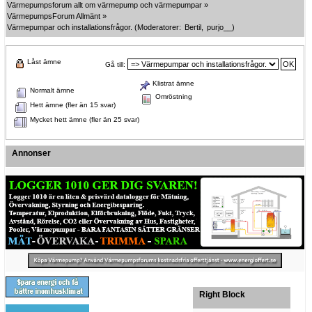
Värmepumpsforum allt om värmepump och värmepumpar
»
VärmepumpsForum Allmänt
»
Värmepumpar och installationsfrågor.
(Moderatorer:
Bertil
,
purjo__
)
Låst ämne
Gå till:
Klistrat ämne
Normalt ämne
Omröstning
Hett ämne (fler än 15 svar)
Mycket hett ämne (fler än 25 svar)
Annonser
Right Block