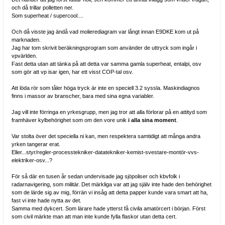
och då trillar polletten ner.
Som superheat / supercool....
Och då visste jag ändå vad molierediagram var långt innan E9DKE kom ut på
marknaden.
Jag har tom skrivit beräkningsprogram som använder de uttryck som ingår i
vpvärlden.
Fast detta utan att tänka på att detta var samma gamla superheat, entalpi, osv
som gör att vp isar igen, har ett visst COP-tal osv.
Att löda rör som tåler höga tryck är inte en speciell 3.2 syssla. Maskindiagnos
finns i massor av branscher, bara med sina egna variabler.
Jag vill inte förringa en yrkesgrupp, men jag tror att alla förlorar på en attityd som
framhäver kylbehörighet som om den vore unik
i alla sina moment
.
Var stolta över det speciella ni kan, men respektera samtidigt att många andra
yrken tangerar erat.
Eller...styr/regler-processtekniker-datatekniker-kemist-svestare-montör-vvs-
elektriker-osv...?
För så där en tusen år sedan undervisade jag sjöpoliser och kbvfolk i
radarnavigering, som militär. Det märkliga var att jag själv inte hade den behörighet
som de lärde sig av mig, förrän vi insåg att detta papper kunde vara smart att ha,
fast vi inte hade nytta av det.
Samma med dykcert. Som lärare hade ytterst få civila amatörcert i början. Först
som civil märkte man att man inte kunde fylla flaskor utan detta cert.