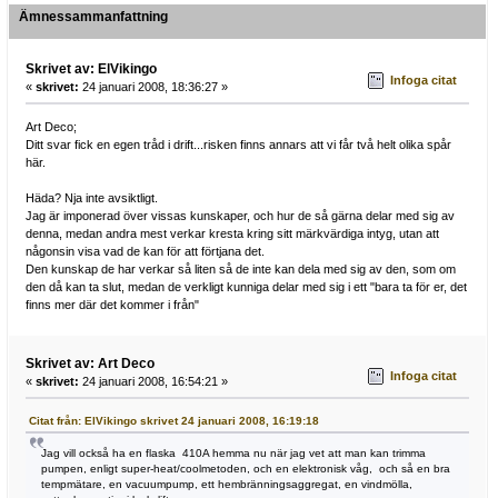
Ämnessammanfattning
Skrivet av: ElVikingo
Infoga citat
«
skrivet:
24 januari 2008, 18:36:27 »
Art Deco;
Ditt svar fick en egen tråd i drift...risken finns annars att vi får två helt olika spår
här.
Häda? Nja inte avsiktligt.
Jag är imponerad över vissas kunskaper, och hur de så gärna delar med sig av
denna, medan andra mest verkar kresta kring sitt märkvärdiga intyg, utan att
någonsin visa vad de kan för att förtjana det.
Den kunskap de har verkar så liten så de inte kan dela med sig av den, som om
den då kan ta slut, medan de verkligt kunniga delar med sig i ett "bara ta för er, det
finns mer där det kommer i från"
Skrivet av: Art Deco
Infoga citat
«
skrivet:
24 januari 2008, 16:54:21 »
Citat från: ElVikingo skrivet 24 januari 2008, 16:19:18
Jag vill också ha en flaska 410A hemma nu när jag vet att man kan trimma
pumpen, enligt super-heat/coolmetoden, och en elektronisk våg, och så en bra
tempmätare, en vacuumpump, ett hembränningsaggregat, en vindmölla,