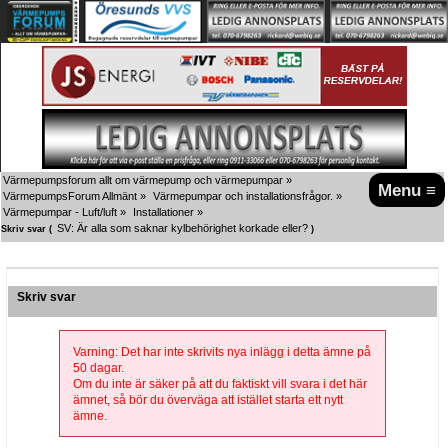
Värmepumpsforum allt om värmepump och värmepumpar
»
Menu ≡
VärmepumpsForum Allmänt
»
Värmepumpar och installationsfrågor.
»
Värmepumpar - Luft/luft
»
Installationer
»
SV: Är alla som saknar kylbehörighet korkade eller?
Skriv svar (
)
Skriv svar
Varning: Det har inte skrivits nya inlägg i detta ämne på
50 dagar.
Om du inte är säker på att du faktiskt vill svara i det här
ämnet, så bör du överväga att istället starta ett nytt
ämne.