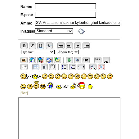
Namn:
E-post:
Ämne:
Inläggsikon:
[fler]