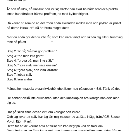
Är han då klok, så kanske han lär sig varför han skall ha både teori och praktik
innan han försöker härma proffsen, de med kylbehörighet.
Då karlar är som de är, dvs "den enda skilnaden mellan män och pojkar, är priset
på deras leksaker", så är första steget detta...
"när du ändå gör det du inte får, som kan vara farligt och skada dig eller utrustning,
tänk då på att............................."
Steg 2 blir då; "så här gör proffsen."
Steg 3; "se men inte göra"
Steg 4; "prova på, men inte själv"
Steg 5; "göra själv men inte ensam"
Steg 6; "göra själv, sen visa läraren"
Steg 7; jobba själv
Steg 8; lära andra
Många hemmapulare utan kylbehörighet ligger nog på stegen 4,5,6. Tänk på det.
De saknar alltså inte all lunskap, utan den kunskap en bra kollega kan dela med
sig av.
Här på siten finns dessa virtuella kollegor och lärare.
Och jag lovar att själv har jag lärt mig massor av att läsa inlägg från ACE, Bosse
Vp-dr, Björn K mfl.
Detta för att de verkar anta att vi läsare kan begripa vad de talar om.
Det händer att jag först fattar noll, sen kommer ett annat inlägg som vrider frågan,