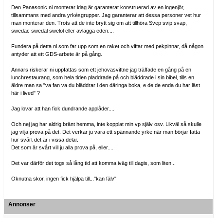
Den Panasonic ni monterar idag är garanterat konstruerad av en ingenjör,
tillsammans med andra yrkésgrupper. Jag garanterar att dessa personer vet hur
man monterar den. Trots att de inte brytt sig om att tillhöra Svep svip svap,
swedac swedal swelol eller avlägga eden....
Fundera på detta ni som far upp som en raket och viftar med pekpinnar, då någon
antyder att ett GDS-arbete är på gång.
Annars riskerar ni uppfattas som ett jehovasvittne jag träffade en gång på en
lunchrestaurang, som hela tiden pladdrade på och bläddrade i sin bibel, tills en
äldre man sa "va fan va du bläddrar i den däringa boka, e de de enda du har läst
här i lived" ?
Jag lovar att han fick dundrande applåder....
Och nej jag har aldrig bränt hemma, inte kopplat min vp själv osv. Likväl så skulle
jag vilja prova på det. Det verkar ju vara ett spännande yrke när man börjar fatta
hur svårt det är i vissa delar.
Det som är svårt vill ju alla prova på, eller....
Det var därför det togs så lång tid att komma iväg till dagis, som liten...
Oknutna skor, ingen fick hjälpa till..."kan fälv"
Annonser