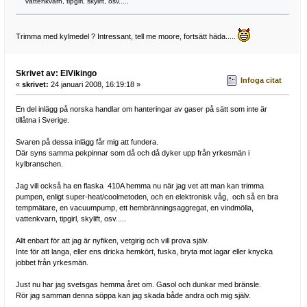
vattenkvarn, tipgirl, skylift, osv.....
Trimma med kylmedel ? Intressant, tell me moore, fortsätt häda.....
Skrivet av: ElVikingo
Infoga citat
«
skrivet:
24 januari 2008, 16:19:18 »
En del inlägg på norska handlar om hanteringar av gaser på sätt som inte är
tillåtna i Sverige.
Svaren på dessa inlägg får mig att fundera.
Där syns samma pekpinnar som då och då dyker upp från yrkesmän i
kylbranschen.
Jag vill också ha en flaska 410A hemma nu när jag vet att man kan trimma
pumpen, enligt super-heat/coolmetoden, och en elektronisk våg, och så en bra
tempmätare, en vacuumpump, ett hembränningsaggregat, en vindmölla,
vattenkvarn, tipgirl, skylift, osv.....
Allt enbart för att jag är nyfiken, vetgirig och vill prova själv.
Inte för att langa, eller ens dricka hemkört, fuska, bryta mot lagar eller knycka
jobbet från yrkesmän.
Just nu har jag svetsgas hemma året om. Gasol och dunkar med bränsle.
Rör jag samman denna söppa kan jag skada både andra och mig själv.