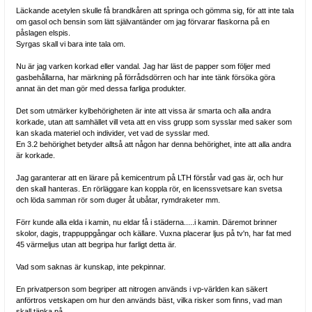
Läckande acetylen skulle få brandkåren att springa och gömma sig, för att inte tala
om gasol och bensin som lätt självantänder om jag förvarar flaskorna på en
påslagen elspis.
Syrgas skall vi bara inte tala om.
Nu är jag varken korkad eller vandal. Jag har läst de papper som följer med
gasbehållarna, har märkning på förrådsdörren och har inte tänk försöka göra
annat än det man gör med dessa farliga produkter.
Det som utmärker kylbehörigheten är inte att vissa är smarta och alla andra
korkade, utan att samhället vill veta att en viss grupp som sysslar med saker som
kan skada materiel och individer, vet vad de sysslar med.
En 3.2 behörighet betyder alltså att någon har denna behörighet, inte att alla andra
är korkade.
Jag garanterar att en lärare på kemicentrum på LTH förstår vad gas är, och hur
den skall hanteras. En rörläggare kan koppla rör, en licenssvetsare kan svetsa
och löda samman rör som duger åt ubåtar, rymdraketer mm.
Förr kunde alla elda i kamin, nu eldar få i städerna.....i kamin. Däremot brinner
skolor, dagis, trappuppgångar och källare. Vuxna placerar ljus på tv'n, har fat med
45 värmeljus utan att begripa hur farligt detta är.
Vad som saknas är kunskap, inte pekpinnar.
En privatperson som begriper att nitrogen används i vp-världen kan säkert
anförtros vetskapen om hur den används bäst, vilka risker som finns, vad man
skall tänka på.