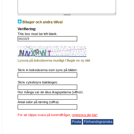
Bilagor och andra tillval
Verifiering:
This box must be left blank:
Lyssna på bokstäverna muntligt
/
Begär en ny bild
Skriv in bokstäverna som syns på bilden:
Skriv cykelstyre baklänges:
Hur många var de älva dragspelarna (siffror):
Antal sidor på tärning (siffra):
För att slippa svara på kontrollfrågor,
registrera dig här!