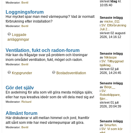
skrivet
Idag
kl.
Moderator:
Bertil
10:05:40
Loggningsforum
Hur mycket spar man med värmepump? Vad är normalt
Senaste inlägg
förbrukning efter installation?
av
micke_011
i
SV: Elförbrukning
Moderator:
Bertil
Juli 2...
skrivet 02 augusti
Loggade
2026, 14:16:12
anläggningar
Ventilation, fukt och radon-forum
Senaste inlägg
Här kan du fråga/ge svar på problem och lösningar
av
Niklaspe
inom området ventilation, fukt, mögel och radon.
i
SV: Tillbyggnad
Moderator:
Bertil
bjälklag...
skrivet 02 juli
Krypgrunder
Bostadsventilation
2026, 14:24:45
Senaste inlägg
Gör det själv
av
Börje__
i
SV:
En avdelning för alla som vill göra mesta möjliga själv,
Robotklippare,
eller har nya kreativa ideér som de vill dela med sig av!
fjärr...
Moderator:
Rickard
skrivet 01 juli
2026, 20:04:39
Allmänt forum
Här diskuterar vi allt mellan himmel och jord, framför
Senaste inlägg
allt sånt som inte har med värmepumpar att göra.
av
Smurfen.
Moderator:
Bertil
i
SV: Vi som kör
elbil