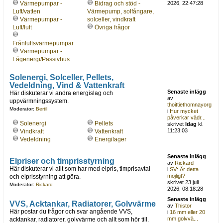
Värmepumpar -
Bidrag och stöd -
2026, 22:47:28
Luft/vatten
Värmepump, solfångare,
Värmepumpar -
solceller, vindkraft
Luft/luft
Övriga frågor
Frånluftsvärmepumpar
Värmepumpar -
Lågenergi/Passivhus
Solenergi, Solceller, Pellets,
Vedeldning, Vind & Vattenkraft
Senaste inlägg
Här diskuterar vi andra energislag och
av
uppvärmningssystem.
thoittiethomnayorg
Moderator:
Bertil
i
Hur mycket
påverkar vädr...
Solenergi
Pellets
skrivet
Idag
kl.
11:23:03
Vindkraft
Vattenkraft
Vedeldning
Energilager
Senaste inlägg
Elpriser och timprisstyrning
av
Rickard
Här diskuterar vi allt som har med elpris, timprisavtal
i
SV: Är detta
möjligt?
och elprisstyrning att göra.
skrivet 23 juli
Moderator:
Rickard
2026, 08:18:28
Senaste inlägg
VVS, Acktankar, Radiatorer, Golvvärme
av
Thistor
Här postar du frågor och svar angående VVS,
i
16 mm eller 20
mm golvvä...
acktankar, radiatorer, golvvärme och allt som hör till.