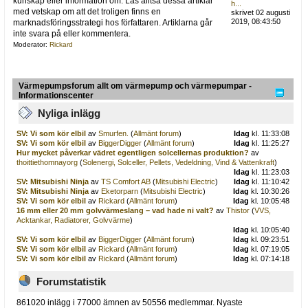
kunskap eller information om. Läs alltså dessa artiklar
h...
med vetskap om att det troligen finns en
skrivet 02 augusti
2019, 08:43:50
marknadsföringsstrategi hos författaren. Artiklarna går
inte svara på eller kommentera.
Moderator:
Rickard
Värmepumpsforum allt om värmepump och värmepumpar -
Informationscenter
Nyliga inlägg
SV: Vi som kör elbil
av
Smurfen.
(
Allmänt forum
)
Idag
kl. 11:33:08
SV: Vi som kör elbil
av
BiggerDigger
(
Allmänt forum
)
Idag
kl. 11:25:27
Hur mycket påverkar vädret egentligen solcellernas produktion?
av
thoittiethomnayorg
(
Solenergi, Solceller, Pellets, Vedeldning, Vind & Vattenkraft
)
Idag
kl. 11:23:03
SV: Mitsubishi Ninja
av
TS Comfort AB
(
Mitsubishi Electric
)
Idag
kl. 11:10:42
SV: Mitsubishi Ninja
av
Eketorparn
(
Mitsubishi Electric
)
Idag
kl. 10:30:26
SV: Vi som kör elbil
av
Rickard
(
Allmänt forum
)
Idag
kl. 10:05:48
16 mm eller 20 mm golvvärmeslang – vad hade ni valt?
av
Thistor
(
VVS,
Acktankar, Radiatorer, Golvvärme
)
Idag
kl. 10:05:40
SV: Vi som kör elbil
av
BiggerDigger
(
Allmänt forum
)
Idag
kl. 09:23:51
SV: Vi som kör elbil
av
Rickard
(
Allmänt forum
)
Idag
kl. 07:19:05
SV: Vi som kör elbil
av
Rickard
(
Allmänt forum
)
Idag
kl. 07:14:18
Forumstatistik
861020 inlägg i 77000 ämnen av 50556 medlemmar. Nyaste