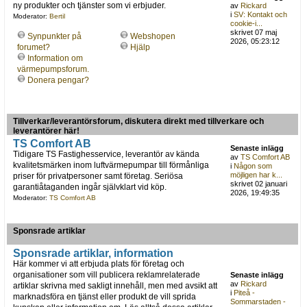
ny produkter och tjänster som vi erbjuder.
av
Rickard
i
SV: Kontakt och
Moderator:
Bertil
cookie-i...
skrivet 07 maj
Synpunkter på
Webshopen
2026, 05:23:12
forumet?
Hjälp
Information om
värmepumpsforum.
Donera pengar?
Tillverkar/leverantörsforum, diskutera direkt med tillverkare och
leverantörer här!
TS Comfort AB
Senaste inlägg
Tidigare TS Fastighesservice, leverantör av kända
av
TS Comfort AB
kvalitetsmärken inom luftvärmepumpar till förmånliga
i
Någon som
möjligen har k...
priser för privatpersoner samt företag. Seriösa
skrivet 02 januari
garantiåtaganden ingår självklart vid köp.
2026, 19:49:35
Moderator:
TS Comfort AB
Sponsrade artiklar
Sponsrade artiklar, information
Här kommer vi att erbjuda plats för företag och
organisationer som vill publicera reklamrelaterade
Senaste inlägg
av
Rickard
artiklar skrivna med sakligt innehåll, men med avsikt att
i
Piteå -
marknadsföra en tjänst eller produkt de vill sprida
Sommarstaden -