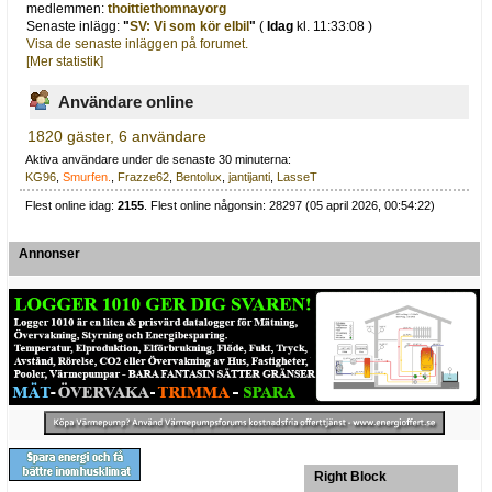
medlemmen:
thoittiethomnayorg
Senaste inlägg:
"
SV: Vi som kör elbil
"
(
Idag
kl. 11:33:08 )
Visa de senaste inläggen på forumet.
[Mer statistik]
Användare online
1820 gäster, 6 användare
Aktiva användare under de senaste 30 minuterna:
KG96
,
Smurfen.
,
Frazze62
,
Bentolux
,
jantijanti
,
LasseT
Flest online idag:
2155
. Flest online någonsin: 28297 (05 april 2026, 00:54:22)
Annonser
Right Block