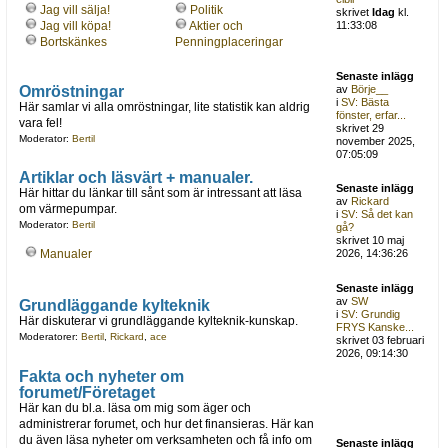
Jag vill sälja!
Politik
skrivet
Idag
kl.
Jag vill köpa!
Aktier och
11:33:08
Bortskänkes
Penningplaceringar
Senaste inlägg
Omröstningar
av
Börje__
i
SV: Bästa
Här samlar vi alla omröstningar, lite statistik kan aldrig
fönster, erfar...
vara fel!
skrivet 29
Moderator:
Bertil
november 2025,
07:05:09
Artiklar och läsvärt + manualer.
Senaste inlägg
Här hittar du länkar till sånt som är intressant att läsa
av
Rickard
om värmepumpar.
i
SV: Så det kan
Moderator:
Bertil
gå?
skrivet 10 maj
Manualer
2026, 14:36:26
Senaste inlägg
av
SW
Grundläggande kylteknik
i
SV: Grundig
Här diskuterar vi grundläggande kylteknik-kunskap.
FRYS Kanske...
Moderatorer:
Bertil
,
Rickard
,
ace
skrivet 03 februari
2026, 09:14:30
Fakta och nyheter om
forumet/Företaget
Här kan du bl.a. läsa om mig som äger och
administrerar forumet, och hur det finansieras. Här kan
du även läsa nyheter om verksamheten och få info om
Senaste inlägg