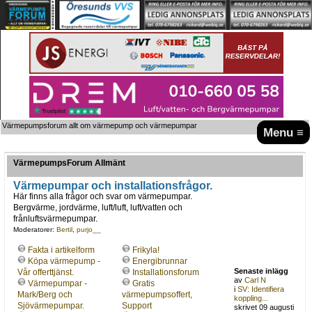
Värmepumpsforum allt om värmepump och värmepumpar
Menu ≡
VärmepumpsForum Allmänt
Värmepumpar och installationsfrågor.
Här finns alla frågor och svar om värmepumpar.
Bergvärme, jordvärme, luft/luft, luft/vatten och
frånluftsvärmepumpar.
Moderatorer:
Bertil
,
purjo__
Fakta i artikelform
Frikyla!
Köpa värmepump -
Energibrunnar
Senaste inlägg
Vår offerttjänst.
Installationsforum
av
Carl N
Värmepumpar -
Gratis
i
SV: Identifiera
Mark/Berg och
värmepumpsoffert,
koppling...
Sjövärmepumpar.
Support
skrivet 09 augusti