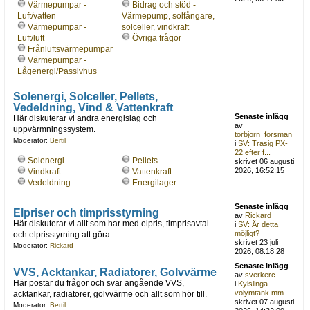
Värmepumpar -
Bidrag och stöd -
Luft/vatten
Värmepump, solfångare,
Värmepumpar -
solceller, vindkraft
Luft/luft
Övriga frågor
Frånluftsvärmepumpar
Värmepumpar -
Lågenergi/Passivhus
Solenergi, Solceller, Pellets,
Vedeldning, Vind & Vattenkraft
Senaste inlägg
Här diskuterar vi andra energislag och
av
uppvärmningssystem.
torbjorn_forsman
Moderator:
Bertil
i
SV: Trasig PX-
22 efter f...
Solenergi
Pellets
skrivet 06 augusti
2026, 16:52:15
Vindkraft
Vattenkraft
Vedeldning
Energilager
Senaste inlägg
Elpriser och timprisstyrning
av
Rickard
Här diskuterar vi allt som har med elpris, timprisavtal
i
SV: Är detta
möjligt?
och elprisstyrning att göra.
skrivet 23 juli
Moderator:
Rickard
2026, 08:18:28
Senaste inlägg
VVS, Acktankar, Radiatorer, Golvvärme
av
sverkerc
Här postar du frågor och svar angående VVS,
i
Kylslinga
volymtank mm
acktankar, radiatorer, golvvärme och allt som hör till.
skrivet 07 augusti
Moderator:
Bertil