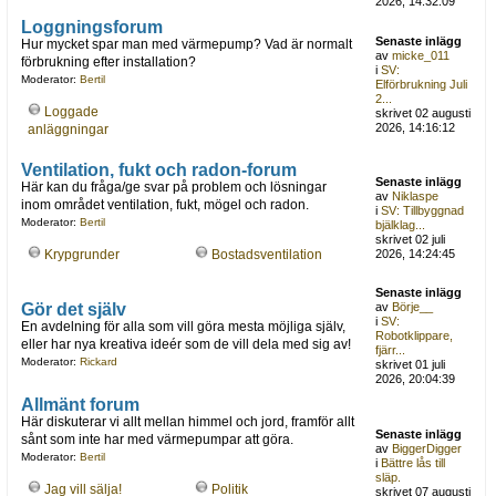
2026, 14:32:09
Loggningsforum
Senaste inlägg
Hur mycket spar man med värmepump? Vad är normalt
av
micke_011
förbrukning efter installation?
i
SV:
Moderator:
Bertil
Elförbrukning Juli
2...
Loggade
skrivet 02 augusti
2026, 14:16:12
anläggningar
Ventilation, fukt och radon-forum
Senaste inlägg
Här kan du fråga/ge svar på problem och lösningar
av
Niklaspe
inom området ventilation, fukt, mögel och radon.
i
SV: Tillbyggnad
Moderator:
Bertil
bjälklag...
skrivet 02 juli
Krypgrunder
Bostadsventilation
2026, 14:24:45
Senaste inlägg
Gör det själv
av
Börje__
i
SV:
En avdelning för alla som vill göra mesta möjliga själv,
Robotklippare,
eller har nya kreativa ideér som de vill dela med sig av!
fjärr...
Moderator:
Rickard
skrivet 01 juli
2026, 20:04:39
Allmänt forum
Här diskuterar vi allt mellan himmel och jord, framför allt
Senaste inlägg
sånt som inte har med värmepumpar att göra.
av
BiggerDigger
Moderator:
Bertil
i
Bättre lås till
släp.
Jag vill sälja!
Politik
skrivet 07 augusti