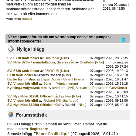
h...
med vetskap om att det troligen finns en
skrivet 02 augusti
2019, 08:43:50
marknadsföringsstrategi hos författaren. Artiklarna går
inte svara på eller kommentera.
Moderator:
Rickard
Värmepumpsforum allt om värmepump och värmepumpar -
Informationscenter
Nyliga inlägg
SV: F730 tank läcker
av
DonPablo
(
Nibe
)
07 augusti 2026, 20:38:35
SV: Nibe S735-7 nyinstallation, diverse råd
av
DonPablo
(
Nibe
)
07 augusti
2026, 20:37:24
SV: F730 tank läcker
av
25fOCUS
(
Nibe
)
07 augusti 2026, 19:02:13
F730 tank läcker
av Anders Bosson (
Nibe
)
07 augusti 2026, 18:26:18
Bättre lås till släp.
av
BiggerDigger
(
Allmänt forum
)
07 augusti 2026, 18:01:47
SV: Vi som kör elbil
av
Börje__
(
Allmänt forum
)
07 augusti 2026, 15:33:18
Kylslinga volymtank mm
av
sverkerc
(
VVS, Acktankar, Radiatorer, Golvvärme
)
07 augusti 2026, 14:32:09
SV: Nya Nibe S1256: Officiell tråd
av
Pen
(
Nibe
)
07 augusti 2026, 10:41:15
SV: Vi som kör elbil
av
Rickard
(
Allmänt forum
)
07 augusti 2026, 09:12:06
SV: Nya Nibe S1256: Officiell tråd
av Wrathis (
Nibe
)
07 augusti 2026, 08:49:18
Forumstatistik
860983 inlägg i 76996 ämnen av 50553 medlemmar. Nyaste
medlemmen:
flugfiskarn
Senaste inlägg:
"
Bättre lås till släp.
"
( 07 augusti 2026, 18:01:47 )