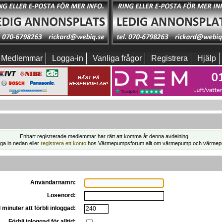
Medlemmar
Logga-in
Vanliga frågor
Registrera
Hjälp
Enbart registrerade medlemmar har rätt att komma åt denna avdelning.
ga in nedan eller
registrera ett konto
hos Värmepumpsforum allt om värmepump och värmep
Användarnamn:
Lösenord:
 minuter att förbli inloggad:
Förbli inloggad för alltid: