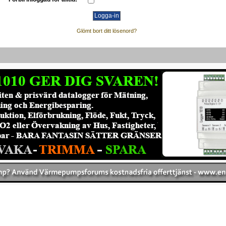
Glömt bort ditt lösenord?