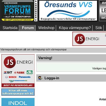
Startsida
Forum
Webshop
Köpa värmepump?
Sök
Värmepumpsforum allt om värmepump och värmepumpar
Varning!
Vänligen log
Logga-in
Antal