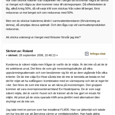
När man skickar kalorier från solpaneler ner i berget då försvinnar några av dessa
ut i berget och några av dom kommer retur till värmepumpen. Då effektiviteten är
låg, alltså kring 50%, då vill varje kW som skickas från solen till berget, först
reduceras ut mot berget och sen reduceras med 50%.
Men om du skickar kalorierna direkt i varmvattenberedaren (förvärmning av
denna), då utnyttjas dessa optimalt. Och den låga cop vid varmvattenproduktion
reduceras.
Att skicka solenergi ut i berget med förluster förstår jag inte?
Skrivet av: Roland
Infoga citat
«
skrivet:
28 september 2008, 10:48:13 »
Kunderna är säkert nöjda men frågan är varför de är nöjda. Är det inte så att de är
ett selekterat urval. Det finns de som gör investeringskalkyler på olika
uppvärmningsalternativ och sen bestämmer sig för ett av dem utgående från olika
kriterier. De lär inte välja Evi Heat såvida inte de inte är beredda att betala en hel
del för nöjet att ha solfångare i kombination med en värmepump och det är inget fel
i det. Sen finns de som inte klarar av att räkna på investeringen. Den gruppen
kommer att vara överrepresenterad bland Evi Heatköparna. De är som sagt
säkert nöjda, det är varmt i huset och de känner att de har gjort en insats för
miljön. Att priset på de sista sparade kWh:arna jämfört med alternativen blev
skyhögt vet de inte om.
Jag talat med en person som har installerat FLM30. Han var jättenöjd och talade
om hur bra det var att återvinna värme ur ventilationsluften. Han hade aldrig