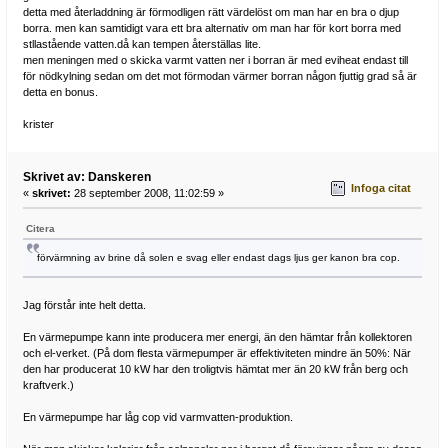
detta med återladdning är förmodligen rätt värdelöst om man har en bra o djup
borra. men kan samtidigt vara ett bra alternativ om man har för kort borra med
stllastående vatten.då kan tempen återställas lite.
men meningen med o skicka varmt vatten ner i borran är med eviheat endast till
för nödkylning sedan om det mot förmodan värmer borran någon fjuttig grad så är
detta en bonus.
krister
Skrivet av: Danskeren
Infoga citat
«
skrivet:
28 september 2008, 11:02:59 »
Citera
förvärmning av brine då solen e svag eller endast dags ljus ger kanon bra cop.
Jag förstår inte helt detta.
En värmepumpe kann inte producera mer energi, än den hämtar från kollektoren
och el-verket. (På dom flesta värmepumper är effektiviteten mindre än 50%: När
den har producerat 10 kW har den troligtvis hämtat mer än 20 kW från berg och
kraftverk.)
En värmepumpe har låg cop vid varmvatten-produktion.