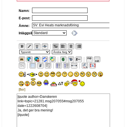
Namn:
E-post:
Ämne:
Inläggsikon:
[fler]