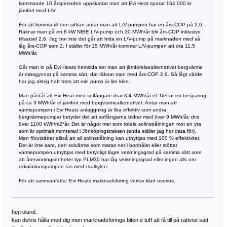
kommande 10 årsperioden uppskattar man att Evi Heat sparar 164 000 kr
jämfört med L/V.
För att komma till den siffran antar man att L/V-pumpen har en års-COP på 2,0.
Räknar man på en 8 kW NIBE L/V-pump och 30 MWh/år blir års-COP inklusive
tillsatsel 2,6. Jag tror inte det går att hitta en L/V-pump på marknaden med så
låg års-COP som 2. I stället för 15 MWh/år kommer L/V-pumpen att dra 11,5
MWh/år.
Går man in på Evi Heats hemsida ser man att jämförelsealternativet bergvärme
är missgynnat på samma sätt, där räknar man med års-COP 2,9. Så lågt värde
har jag aldrig haft trots att min pump är lite klen.
Man påstår att Evi Heat med solfångare drar 8,4 MWh/år el. Det är en besparing
på ca 3 MWh/år el jämfört med bergvärmealternativet. Antar man att
värmepumpen i Evi Heats anläggning är lika effektiv som andra
bergvärmepumpar betyder det att solfångarna bidrar med över 9 MWh/år, dvs
över 1100 kWh/m2*år. Det är något mer som totala solinstrålningen mot en yta
som är optimalt monterad i Jönköpingstrakten (enda stället jag har data för).
Man förutsätter alltså att all solinstrålning kan utnyttjas med 100 % effektivitet.
Det är inte sant, den solvärme som matas ner i borrhålet eller stöttar
värmepumpen utnyttjas med betydligt lägre verkningsgrad på samma sätt som
att återvinningsenheter typ PLM30 har låg verkningsgrad eller ingen alls om
cirkulationspumpen tas med i kalkylen.
För att sammanfatta: Evi Heats marknadsföring verkar klart oseriös.
hej roland.
kan delvis hålla med dig men marknadsförings biten e tuff att få till på rättvist sätt