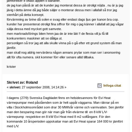
jämförelser e oftast äpplen o bananer.
de jag kan påstå är att de kunder jag monterat dessa är otroligt nöjda . nu är ju jag
jävig i detta ämne då jag både säljer o monterar dessa men i allafall så tror jag
stenhårt på detta konsept.
förvärmning av brine då solen e svag eller endast dags ljus ger kanon bra cop.
kunder har presenterat otroligt fina siffror för mig o jag känner i allafall att jag vågar
sälja dessa med mycket gott samvete.
men marknadsförings biten hmm jaa de är inte lätt !! de flesta vill ju få till
konkurenters maskiner att se dåliga ut.
personligen så tror jag att alla skulle vinna på o gå efter ett grund system då man
jämför.
man skall nog aldrig nervärdera någon annans prylar som man ser i anonsering
allt för ofta numera. skit kommer förr eller senare altid tillbaka.
krister
Skrivet av: Roland
Infoga citat
«
skrivet:
27 september 2008, 14:14:26 »
I dagens (27/9) Svenska Dagbladet finns en helsidesannons för Evi Heat
värmepumpar med påståenden som är helt uppåt väggarna. Man räknar på en
villa i Stockholmsområdet som drar 30 MWh/år värme och varmvatten. Sen jämför
man den besparing man gör när man går från elvärme till en 8 kW L/V-
värmepump respektive en 8 kW Evi Heat med 8 m2 solfångare. För den
kommande 10 årsperioden uppskattar man att Evi Heat sparar 164 000 kr jämfört
med L/V.