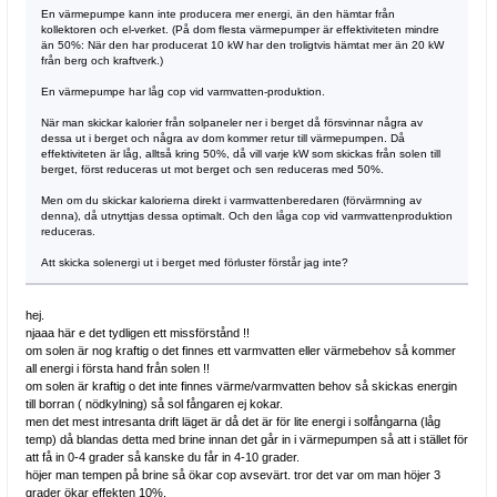
En värmepumpe kann inte producera mer energi, än den hämtar från
kollektoren och el-verket. (På dom flesta värmepumper är effektiviteten mindre
än 50%: När den har producerat 10 kW har den troligtvis hämtat mer än 20 kW
från berg och kraftverk.)
En värmepumpe har låg cop vid varmvatten-produktion.
När man skickar kalorier från solpaneler ner i berget då försvinnar några av
dessa ut i berget och några av dom kommer retur till värmepumpen. Då
effektiviteten är låg, alltså kring 50%, då vill varje kW som skickas från solen till
berget, först reduceras ut mot berget och sen reduceras med 50%.
Men om du skickar kalorierna direkt i varmvattenberedaren (förvärmning av
denna), då utnyttjas dessa optimalt. Och den låga cop vid varmvattenproduktion
reduceras.
Att skicka solenergi ut i berget med förluster förstår jag inte?
hej.
njaaa här e det tydligen ett missförstånd !!
om solen är nog kraftig o det finnes ett varmvatten eller värmebehov så kommer
all energi i första hand från solen !!
om solen är kraftig o det inte finnes värme/varmvatten behov så skickas energin
till borran ( nödkylning) så sol fångaren ej kokar.
men det mest intresanta drift läget är då det är för lite energi i solfångarna (låg
temp) då blandas detta med brine innan det går in i värmepumpen så att i stället för
att få in 0-4 grader så kanske du får in 4-10 grader.
höjer man tempen på brine så ökar cop avsevärt. tror det var om man höjer 3
grader ökar effekten 10%.