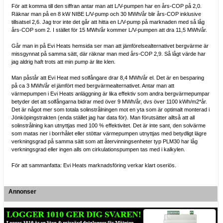
För att komma till den siffran antar man att L/V-pumpen har en års-COP på 2,0.
Räknar man på en 8 kW NIBE L/V-pump och 30 MWh/år blir års-COP inklusive
tillsatsel 2,6. Jag tror inte det går att hitta en L/V-pump på marknaden med så låg
års-COP som 2. I stället för 15 MWh/år kommer L/V-pumpen att dra 11,5 MWh/år.
Går man in på Evi Heats hemsida ser man att jämförelsealternativet bergvärme är
missgynnat på samma sätt, där räknar man med års-COP 2,9. Så lågt värde har
jag aldrig haft trots att min pump är lite klen.
Man påstår att Evi Heat med solfångare drar 8,4 MWh/år el. Det är en besparing
på ca 3 MWh/år el jämfört med bergvärmealternativet. Antar man att
värmepumpen i Evi Heats anläggning är lika effektiv som andra bergvärmepumpar
betyder det att solfångarna bidrar med över 9 MWh/år, dvs över 1100 kWh/m2*år.
Det är något mer som totala solinstrålningen mot en yta som är optimalt monterad i
Jönköpingstrakten (enda stället jag har data för). Man förutsätter alltså att all
solinstrålning kan utnyttjas med 100 % effektivitet. Det är inte sant, den solvärme
som matas ner i borrhålet eller stöttar värmepumpen utnyttjas med betydligt lägre
verkningsgrad på samma sätt som att återvinningsenheter typ PLM30 har låg
verkningsgrad eller ingen alls om cirkulationspumpen tas med i kalkylen.
För att sammanfatta: Evi Heats marknadsföring verkar klart oseriös.
Annonser