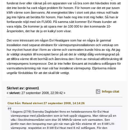
funderat över eller räknat på om apparaten var så bra som det hävdades trots att
det inte borde ha varit något problem för honom. För honom var det ett par tusen
kWh värme som återvanns. Att energinettot blev i stort sett plus minus noll hade
jag inte hjärta att berätta för honom. Han hade nog inte trott mig heller. Så han är
fortfarande nöjd med sin FLM30. På samma sätt kommer Evi Heats kunder att
vara nöjda. De kommer ju att spara mer än 100 000 kr den kommande 10-
årsperioden, det har de ju en kalkyl som visar.
Det vore intressant om någon Evi Heatägare som har en några år gammal
installation med separat elmätare för värmepumpsinstallationen och vetskap om
hur mycket huset drar i form av värme och varmvatten kunde höra av sig. Att jag
är väldigt skeptisk till konceptet beror på att det är väldigt dålig verkningsgrad på
att tillföra värme till ett borrhål och återvinna den i form av minskad elförbrukning till
värmepumpens kompressor. Det är inte heller lönsamt att installera solfångare för
varmvattenvärmning när man väl har installerat värmepump. Elpriserna måste
ungefär fördubblas för att det skall blir vettigt.
Skrivet av: greven1
Infoga citat
«
skrivet:
27 september 2008, 22:39:42 »
Citat från: Roland skrivet 27 september 2008, 14:14:26
I dagens (27/9) Svenska Dagbladet finns en helsidesannons för Evi Heat
värmepumpar med påståenden som är helt uppåt väggarna. Man räknar på en
villa i Stockholmsområdet som drar 30 MWh/år värme och varmvatten. Sen
jämför man den besparing man gör när man går från elvärme till en 8 kW L/V-
värmepump respektive en 8 kW Evi Heat med 8 m2 solfångare. För den