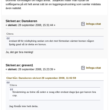
drömmer förmodligen om något annat. Subjektivt mäter man nyttan av
solfångarna på ett helt annat sätt än en loggningsutrustning som samlar mätdata
även nattetid.
Skrivet av: Danskeren
Infoga citat
«
skrivet:
28 september 2008, 15:31:44 »
Citera
endast till för nödkylning sedan om det mot förmodan värmer borran någon
fjuttig grad så är detta en bonus.
Ja, det ger bra mening!
Skrivet av: greven1
Infoga citat
«
skrivet:
28 september 2008, 15:23:39 »
Citat från: Danskeren skrivet 28 september 2008, 11:02:59
Citera
förvärmning av brine då solen e svag eller endast dags ljus ger kanon bra
cop.
Jag förstår inte helt detta.