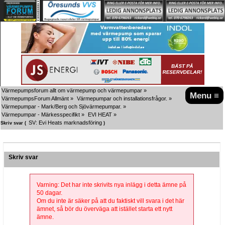
Värmepumpsforum allt om värmepump och värmepumpar
»
Menu ≡
VärmepumpsForum Allmänt
»
Värmepumpar och installationsfrågor.
»
Värmepumpar - Mark/Berg och Sjövärmepumpar.
»
Värmepumpar - Märkesspecifikt
»
EVI HEAT
»
SV: Evi Heats marknadsföring
Skriv svar (
)
Skriv svar
Varning: Det har inte skrivits nya inlägg i detta ämne på
50 dagar.
Om du inte är säker på att du faktiskt vill svara i det här
ämnet, så bör du överväga att istället starta ett nytt
ämne.