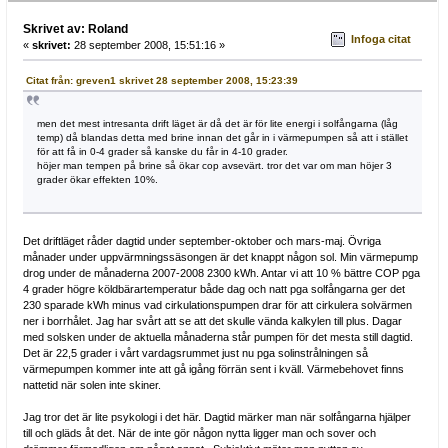
Skrivet av: Roland
Infoga citat
«
skrivet:
28 september 2008, 15:51:16 »
Citat från: greven1 skrivet 28 september 2008, 15:23:39
men det mest intresanta drift läget är då det är för lite energi i solfångarna (låg
temp) då blandas detta med brine innan det går in i värmepumpen så att i stället
för att få in 0-4 grader så kanske du får in 4-10 grader.
höjer man tempen på brine så ökar cop avsevärt. tror det var om man höjer 3
grader ökar effekten 10%.
Det driftläget råder dagtid under september-oktober och mars-maj. Övriga
månader under uppvärmningssäsongen är det knappt någon sol. Min värmepump
drog under de månaderna 2007-2008 2300 kWh. Antar vi att 10 % bättre COP pga
4 grader högre köldbärartemperatur både dag och natt pga solfångarna ger det
230 sparade kWh minus vad cirkulationspumpen drar för att cirkulera solvärmen
ner i borrhålet. Jag har svårt att se att det skulle vända kalkylen till plus. Dagar
med solsken under de aktuella månaderna står pumpen för det mesta still dagtid.
Det är 22,5 grader i vårt vardagsrummet just nu pga solinstrålningen så
värmepumpen kommer inte att gå igång förrän sent i kväll. Värmebehovet finns
nattetid när solen inte skiner.
Jag tror det är lite psykologi i det här. Dagtid märker man när solfångarna hjälper
till och gläds åt det. När de inte gör någon nytta ligger man och sover och