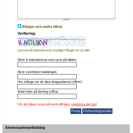
Bilagor och andra tillval
Verifiering:
Lyssna på bokstäverna muntligt
/
Begär en ny bild
Skriv in bokstäverna som syns på bilden:
Skriv cykelstyre baklänges:
Hur många var de älva dragspelarna (siffror):
Antal sidor på tärning (siffra):
För att slippa svara på kontrollfrågor,
registrera dig här!
Ämnessammanfattning