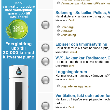
Värmepumpar - Lågenergi/Passivhu
Solenergi, Solceller, Pellets,
Här diskuterar vi andra energislag och 
Moderator:
Bertil
Solenergi
Vindkraft
Vedeldning
Elpriser och timprisstyrning
Här diskuterar vi allt som har med elpris, 
Moderator:
Rickard
VVS, Acktankar, Radiatorer,
Här postar du frågor och svar angående VV
Moderator:
Bertil
Loggningsforum
Hur mycket spar man med värmepump? Vad 
Moderator:
Bertil
Loggade anläggningar
Ventilation, fukt och radon-f
Här kan du fråga/ge svar på problem och 
radon.
Moderator:
Bertil