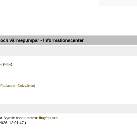
ch värmepumpar - Informationscenter
lo
(
Nibe
)
 Radiatorer, Golvvärme
)
ar. Nyaste medlemmen:
flugfiskarn
2026, 18:01:47 )