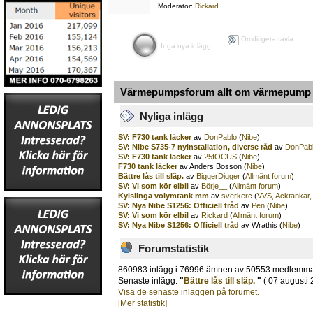
Moderator:
Rickard
Omdirigera tavla
Inga nya inlägg
Värmepumpsforum allt om värmepump o
Nyliga inlägg
SV: F730 tank läcker
av
DonPablo
(
Nibe
)
SV: Nibe S735-7 nyinstallation, diverse råd
av
DonPab
SV: F730 tank läcker
av
25fOCUS
(
Nibe
)
F730 tank läcker
av Anders Bosson (
Nibe
)
Bättre lås till släp.
av
BiggerDigger
(
Allmänt forum
)
SV: Vi som kör elbil
av
Börje__
(
Allmänt forum
)
Kylslinga volymtank mm
av
sverkerc
(
VVS, Acktankar,
SV: Nya Nibe S1256: Officiell tråd
av
Pen
(
Nibe
)
SV: Vi som kör elbil
av
Rickard
(
Allmänt forum
)
SV: Nya Nibe S1256: Officiell tråd
av Wrathis (
Nibe
)
Forumstatistik
860983 inlägg i 76996 ämnen av 50553 medlemm
Senaste inlägg:
"
Bättre lås till släp.
"
( 07 augusti 
Visa de senaste inläggen på forumet.
[Mer statistik]