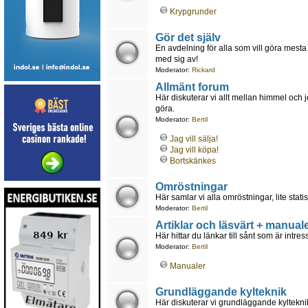
Krypgrunder
Gör det själv
En avdelning för alla som vill göra mesta 
med sig av!
Moderator:
Rickard
Allmänt forum
Här diskuterar vi allt mellan himmel och 
göra.
Moderator:
Bertil
Jag vill sälja!
Jag vill köpa!
Bortskänkes
Omröstningar
Här samlar vi alla omröstningar, lite statis
Moderator:
Bertil
Artiklar och läsvärt + manuale
Här hittar du länkar till sånt som är intr
Moderator:
Bertil
Manualer
Grundläggande kylteknik
Här diskuterar vi grundläggande kyltekn