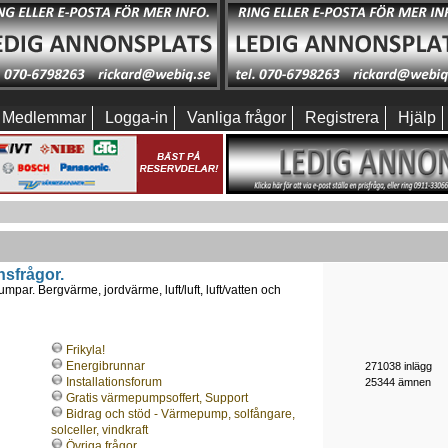
Medlemmar
Logga-in
Vanliga frågor
Registrera
Hjälp
nsfrågor.
mpar. Bergvärme, jordvärme, luft/luft, luft/vatten och
Frikyla!
Energibrunnar
271038 inlägg
Installationsforum
25344 ämnen
Gratis värmepumpsoffert, Support
Bidrag och stöd - Värmepump, solfångare,
solceller, vindkraft
Övriga frågor