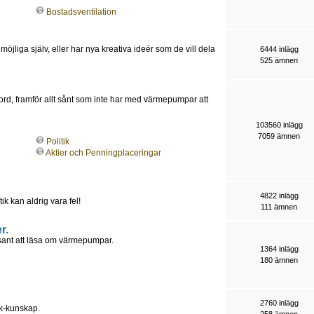
Bostadsventilation
möjliga själv, eller har nya kreativa ideér som de vill dela
6444 inlägg
525 ämnen
jord, framför allt sånt som inte har med värmepumpar att
103560 inlägg
7059 ämnen
Politik
Aktier och Penningplaceringar
4822 inlägg
tik kan aldrig vara fel!
111 ämnen
r.
essant att läsa om värmepumpar.
1364 inlägg
180 ämnen
2760 inlägg
ik-kunskap.
258 ämnen