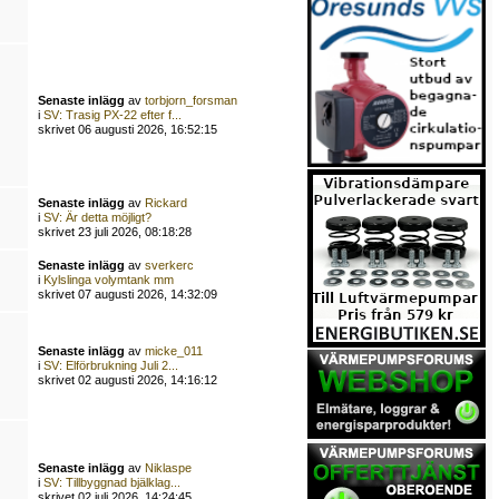
Senaste inlägg
av
torbjorn_forsman
i
SV: Trasig PX-22 efter f...
skrivet 06 augusti 2026, 16:52:15
Senaste inlägg
av
Rickard
i
SV: Är detta möjligt?
skrivet 23 juli 2026, 08:18:28
Senaste inlägg
av
sverkerc
i
Kylslinga volymtank mm
skrivet 07 augusti 2026, 14:32:09
Senaste inlägg
av
micke_011
i
SV: Elförbrukning Juli 2...
skrivet 02 augusti 2026, 14:16:12
Senaste inlägg
av
Niklaspe
i
SV: Tillbyggnad bjälklag...
skrivet 02 juli 2026, 14:24:45