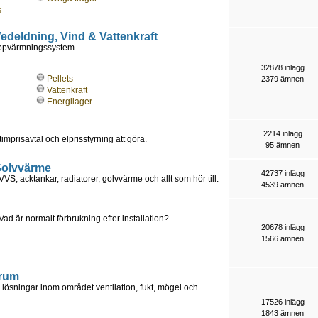
s
 Vedeldning, Vind & Vattenkraft
uppvärmningssystem.
32878 inlägg
Pellets
2379 ämnen
Vattenkraft
Energilager
2214 inlägg
timprisavtal och elprisstyrning att göra.
95 ämnen
 Golvvärme
42737 inlägg
S, acktankar, radiatorer, golvvärme och allt som hör till.
4539 ämnen
är normalt förbrukning efter installation?
20678 inlägg
1566 ämnen
orum
lösningar inom området ventilation, fukt, mögel och
17526 inlägg
1843 ämnen