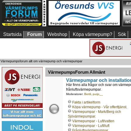
Startsida
Forum
Webshop
Köpa värmepump?
Sök
Värmepumpsforum allt om värmepump och värmepumpar
VärmepumpsForum Allmänt
Värmepumpar och installatio
Här finns alla frågor och svar om värmepu
frånluftsvärmepumpar.
Moderatorer:
Bertil
,
purjo__
Fakta i artikelform
Köpa värmepump - Vår offerttjänst.
Värmepumpar - Mark/Berg och
Sjövärmepumpar.
Värmepumpar - Luft/vatten
Värmepumpar - Luft/luft
Frånluftsvärmepumpar