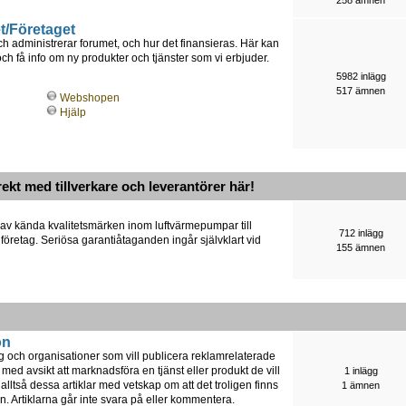
t/Företaget
h administrerar forumet, och hur det finansieras. Här kan
 få info om ny produkter och tjänster som vi erbjuder.
5982 inlägg
517 ämnen
Webshopen
Hjälp
rekt med tillverkare och leverantörer här!
 av kända kvalitetsmärken inom luftvärmepumpar till
712 inlägg
 företag. Seriösa garantiåtaganden ingår självklart vid
155 ämnen
on
ag och organisationer som vill publicera reklamrelaterade
 med avsikt att marknadsföra en tjänst eller produkt de vill
1 inlägg
lltså dessa artiklar med vetskap om att det troligen finns
1 ämnen
n. Artiklarna går inte svara på eller kommentera.