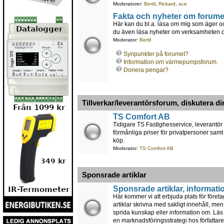
Moderatorer:
Bertil
,
Rickard
,
ace
Fakta och nyheter om forume
Här kan du bl.a. läsa om mig som äger oc
du även läsa nyheter om verksamheten och
Moderator:
Bertil
Synpunkter på forumet?
Information om värmepumpsforum.
Donera pengar?
Tillverkar/leverantörsforum, diskutera di
TS Comfort AB
Tidigare TS Fastighesservice, leverantör
förmånliga priser för privatpersoner samt
köp.
Moderator:
TS Comfort AB
Sponsrade artiklar
Sponsrade artiklar, informati
Här kommer vi att erbjuda plats för föret
artiklar skrivna med sakligt innehåll, men
sprida kunskap eller information om. Läs a
en marknadsföringsstrategi hos författare