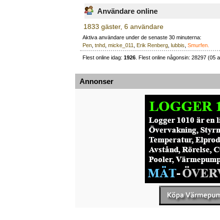
Användare online
1833 gäster, 6 användare
Aktiva användare under de senaste 30 minuterna:
Pen
,
tnhd
,
micke_011
,
Erik Renberg
,
lubbis
,
Smurfen.
Flest online idag:
1926
. Flest online någonsin: 28297 (05 a
Annonser