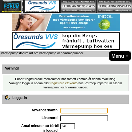
Värmepumpsforum allt om värmepump och värmepumpar
Menu ≡
Varning!
Enbart registrerade medlemmar har rätt att komma åt denna avdelning.
Vänligen logga in nedan eller
registrera ett konto
hos Värmepumpsforum allt om
värmepump och värmepumpar.
Logga-in
Användarnamn:
Lösenord:
Antal minuter att förbli
inloggad: