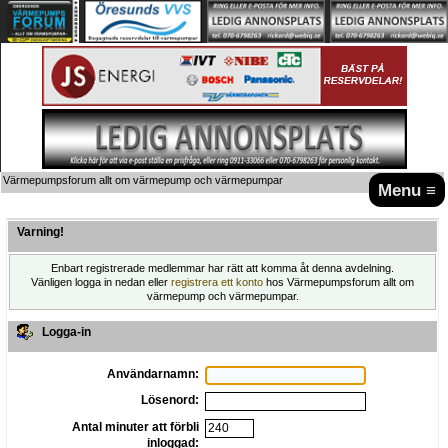
Värmepumpsforum allt om värmepump och värmepumpar
Menu ≡
Varning!
Enbart registrerade medlemmar har rätt att komma åt denna avdelning.
Vänligen logga in nedan eller
registrera ett konto
hos Värmepumpsforum allt om
värmepump och värmepumpar.
Logga-in
Användarnamn:
Lösenord:
Antal minuter att förbli
inloggad: