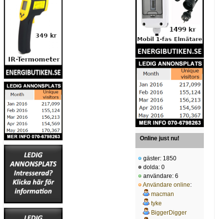
Online just nu!
gäster: 1850
dolda: 0
användare: 6
Användare online
:
macman
tyke
BiggerDigger