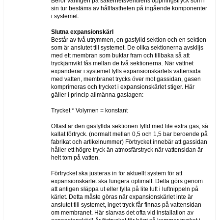
Beror vanligen på säkerhetsventilens öppningstryck som i
sin tur bestäms av hållfastheten på ingående komponenter
i systemet.
Slutna expansionskärl
Består av två utrymmen, en gasfylld sektion och en sektion
som är anslutet till systemet. De olika sektionerna avskiljs
med ett membran som buktar fram och tillbaka så att
tryckjämvikt fås mellan de två sektionerna. När vattnet
expanderar i systemet fylls expansionskärlets vattensida
med vatten, membranet trycks över mot gassidan, gasen
komprimeras och trycket i expansionskärlet stiger. Här
gäller i princip allmänna gaslagen:
Trycket * Volymen = konstant
Oftast är den gasfyllda sektionen fylld med lite extra gas, så
kallat förtryck. (normalt mellan 0,5 och 1,5 bar beroende på
fabrikat och artikelnummer) Förtrycket innebär att gassidan
håller ett högre tryck än atmosfärstryck när vattensidan är
helt tom på vatten.
Förtrycket ska justeras in för aktuellt system för att
expansionskärlet ska fungera optimalt. Detta görs genom
att antigen släppa ut eller fylla på lite luft i luftnippeln på
kärlet. Detta måste göras när expansionskärlet inte är
anslutet till systemet, inget tryck får finnas på vattensidan
om membranet. Här slarvas det ofta vid installation av