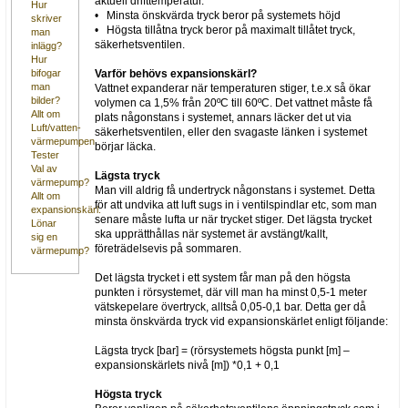
aktuell drifttemperatur.
Hur
• Minsta önskvärda tryck beror på systemets höjd
skriver
• Högsta tillåtna tryck beror på maximalt tillåtet tryck,
man
säkerhetsventilen.
inlägg?
Hur
Varför behövs expansionskärl?
bifogar
man
Vattnet expanderar när temperaturen stiger, t.e.x så ökar
bilder?
volymen ca 1,5% från 20ºC till 60ºC. Det vattnet måste få
Allt om
plats någonstans i systemet, annars läcker det ut via
Luft/vatten-
säkerhetsventilen, eller den svagaste länken i systemet
värmepumpen
börjar läcka.
Tester
Val av
Lägsta tryck
värmepump?
Man vill aldrig få undertryck någonstans i systemet. Detta
Allt om
för att undvika att luft sugs in i ventilspindlar etc, som man
expansionskärl.
senare måste lufta ur när trycket stiger. Det lägsta trycket
Lönar
ska upprätthållas när systemet är avstängt/kallt,
sig en
företrädelsevis på sommaren.
värmepump?
Det lägsta trycket i ett system får man på den högsta
punkten i rörsystemet, där vill man ha minst 0,5-1 meter
vätskepelare övertryck, alltså 0,05-0,1 bar. Detta ger då
minsta önskvärda tryck vid expansionskärlet enligt följande:
Lägsta tryck [bar] = (rörsystemets högsta punkt [m] –
expansionskärlets nivå [m]) *0,1 + 0,1
Högsta tryck