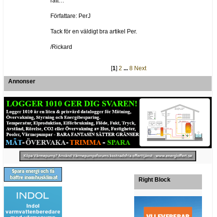
rätt…
Författare: PerJ
Tack för en väldigt bra artikel Per.
/Rickard
[
1
]
2
...
8
Next
Annonser
Right Block