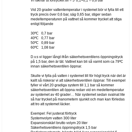
Vi räknar ut förtrycket till = 5*0,1+0,1 = 0,6 bar
Vid 20 grader vattentemperatur i systemet bör vi fylla till ett
tryck precis över 0,6 bar, säg 0,65 bar, stiger sedan
medeltemperaturen på vattnet så kommer trycket att stiga
enligt följande
30ºC 0,7 bar
40ºC 0,77 bar
50ºC 0,89 bar
60ºC 1,08 bar
D.v.s vi ligger långt ifrån säkerhetsventilens öppningstryck
på 1,5 bar, den är tät. Vattnet kan bli så varmt som ca 79ºC
innan säkerhetsventilen öppnar.
Skulle vi fylla på vatten i systemet till för högt tryck när det är
kallt så riskerar vi att säkerhetsventilen öppnar. Till exempel
fyller vi vårt 20 gradiga system till 1,1 bar så kommer
säkerhetsventilen att öppna redan vid en medeltemperatur
av systemet av 40 grader… När systemet sedan svalnat lite
så har trycket på manometern sjunkit och man kan förledas
att tro att systemet läcker.
Exempel: Fel justerat förtryck
Systemvolym vatten 300 liter
Expansionskärl brutto volym 20 liter
Säkerhetsventilens öppningstryck 1,5 bar