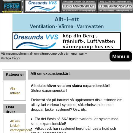
Värmepumpsforum allt om värmepump och värmepumpar
»
Menu ≡
Vanliga frågor
Allt om expansionskärl.
Kategorier
Allt du behöver veta om slutna expansionskärl!
Alla
Slutna expansionskärl
artiklar
Frekvent här på forumet så uppkommer diskussionen om
att trycket varierar i systemet, säkerhetsventiler som
Lista
droppar, läcker systemet? Osv. Etc.
�ver
artiklar
• För det första så SKA trycket variera i ett system med
Allt om
slutet expansionskärl!
luft/luft-
• Vilket tryck har i systemet beror på husets höjd och
värmepumpen!