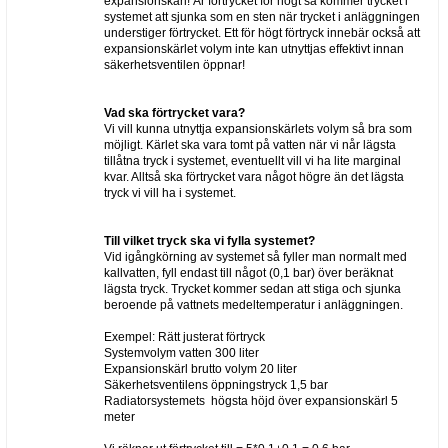
expansionskärl! Är förtrycket för högt så kommer trycket i
systemet att sjunka som en sten när trycket i anläggningen
understiger förtrycket. Ett för högt förtryck innebär också att
expansionskärlet volym inte kan utnyttjas effektivt innan
säkerhetsventilen öppnar!
Vad ska förtrycket vara?
Vi vill kunna utnyttja expansionskärlets volym så bra som
möjligt. Kärlet ska vara tomt på vatten när vi når lägsta
tillåtna tryck i systemet, eventuellt vill vi ha lite marginal
kvar. Alltså ska förtrycket vara något högre än det lägsta
tryck vi vill ha i systemet.
Till vilket tryck ska vi fylla systemet?
Vid igångkörning av systemet så fyller man normalt med
kallvatten, fyll endast till något (0,1 bar) över beräknat
lägsta tryck. Trycket kommer sedan att stiga och sjunka
beroende på vattnets medeltemperatur i anläggningen.
Exempel: Rätt justerat förtryck
Systemvolym vatten 300 liter
Expansionskärl brutto volym 20 liter
Säkerhetsventilens öppningstryck 1,5 bar
Radiatorsystemets högsta höjd över expansionskärl 5
meter