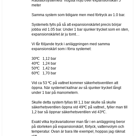
Radiatorsystemets högsta höjd över expansionskärl 5
meter
Samma system som tidigare men med förtryck av 1.0 bar.
Systemets fylls på så att expansionskärlet precis börjar
jobba vid 1.05 bar. Under 1 bar sjunker trycket som en sten,
expansionskärlet är ju tomt…
Vi får följande tryck i anläggningen med samma
expansionskärl som i förra systemet:
30ºC 1,12 bar
40ºC 1,24 bar
50ºC 1,42 bar
60ºC 1,70 bar
Vid ca 53 ºC på vattnet kommer säkerhetsventilen att
öppna. När systemet kallnar av så sjunker trycket långt
under 1 bar på manometern.
Skulle detta system fyllas till 1,1 bar skulle så skulle
säkerhetsventilen öppna vid 49ºC på vattnet., fyller man till
1,2 bar så öppnar säkerhetsventilen vid 43ºC.
Exakt vilka tryckvariationer man får i en anläggning beror
på storleken på expansionskärl, förtyck, vattenvolym och
temperatur. Ovan är bara lite exempel, hoppas jag räknat