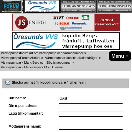
Värmepumpsforum allt om värmepump och värmepumpar
»
Menu ≡
VärmepumpsForum Allmänt
»
Värmepumpar och installationsfrågor.
»
Värmepumpar - Mark/Berg och Sjövärmepumpar.
»
Värmepumpar - Märkesspecifikt
»
Thermia
Skicka ämnet "Inkoppling givare " till en vän.
Ditt namn:
Din e-postadress:
Lägg till kommantar:
Mottagarens namn: