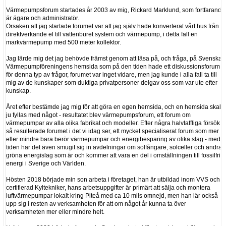
Värmepumpsforum startades år 2003 av mig, Rickard Marklund, som fortfarande
är ägare och administratör.
Orsaken att jag startade forumet var att jag själv hade konverterat vårt hus från
direktverkande el till vattenburet system och värmepump, i detta fall en
markvärmepump med 500 meter kollektor.
Jag lärde mig det jag behövde främst genom att läsa på, och fråga, på Svenska
Värmepumpföreningens hemsida som på den tiden hade ett diskussionsforum
för denna typ av frågor, forumet var inget vidare, men jag kunde i alla fall ta till
mig av de kunskaper som duktiga privatpersoner delgav oss som var ute efter
kunskap.
Året efter bestämde jag mig för att göra en egen hemsida, och en hemsida skall
ju fyllas med något - resultatet blev värmepumpsforum, ett forum om
värmepumpar av alla olika fabrikat och modeller. Efter några halvtaffliga försök
så resulterade forumet i det vi idag ser, ett mycket specialiserat forum som mer
eller mindre bara berör värmepumpar och energibesparing av olika slag - med
tiden har det även smugit sig in avdelningar om solfångare, solceller och andra
gröna energislag som är och kommer att vara en del i omställningen till fossilfri
energi i Sverige och Världen.
Hösten 2018 började min son arbeta i företaget, han är utbildad inom VVS och
certifierad Kyltekniker, hans arbetsuppgifter är primärt att sälja och montera
luftvärmepumpar lokalt kring Piteå med ca 10 mils omnejd, men han lär också
upp sig i resten av verksamheten för att om något år kunna ta över
verksamheten mer eller mindre helt.