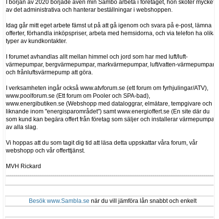
I början av 2020 började även min Sambo arbeta i företaget, hon sköter mycket
av det administrativa och hanterar beställningar i webshoppen.
Idag går mitt eget arbete fämst ut på att gå igenom och svara på e-post, lämna
offerter, förhandla inköpspriser, arbeta med hemsidorna, och via telefon ha olika
typer av kundkontakter.
I forumet avhandlas allt mellan himmel och jord som har med luft/luft-
värmepumpar, bergvärmepumpar, markvärmepumpar, luft/vatten-värmepumpar
och frånluftsvärmepump att göra.
I verksamheten ingår också www.atvforum.se (ett forum om fyrhjulingar/ATV),
www.poolforum.se (Ett forum om Pooler och SPA-bad),
www.energibutiken.se (Webshopp med dataloggrar, elmätare, tempgivare och
liknande inom "energisparområdet") samt www.energioffert.se (En site där du
som kund kan begära offert från företag som säljer och installerar värmepumpar
av alla slag.
Vi hoppas att du som tagit dig tid att läsa detta uppskattar våra forum, vår
webshopp och vår offerttjänst.
MVH Rickard
Besök www.Sambla.se
när du vill jämföra lån snabbt och enkelt