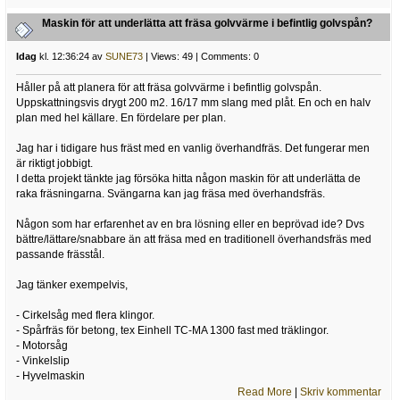
Maskin för att underlätta att fräsa golvvärme i befintlig golvspån?
Idag
kl. 12:36:24 av
SUNE73
| Views: 49 | Comments: 0
Håller på att planera för att fräsa golvvärme i befintlig golvspån.
Uppskattningsvis drygt 200 m2. 16/17 mm slang med plåt. En och en halv
plan med hel källare. En fördelare per plan.
Jag har i tidigare hus fräst med en vanlig överhandfräs. Det fungerar men
är riktigt jobbigt.
I detta projekt tänkte jag försöka hitta någon maskin för att underlätta de
raka fräsningarna. Svängarna kan jag fräsa med överhandsfräs.
Någon som har erfarenhet av en bra lösning eller en beprövad ide? Dvs
bättre/lättare/snabbare än att fräsa med en traditionell överhandsfräs med
passande frässtål.
Jag tänker exempelvis,
- Cirkelsåg med flera klingor.
- Spårfräs för betong, tex Einhell TC-MA 1300 fast med träklingor.
- Motorsåg
- Vinkelslip
- Hyvelmaskin
Read More
|
Skriv kommentar