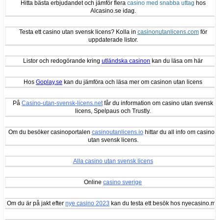
Hitta bästa erbjudandet och jämför flera
casino med snabba uttag
hos
Alcasino.se idag.
Testa ett casino utan svensk licens? Kolla in
casinonutanlicens.com
för
uppdaterade listor.
Listor och redogörande kring
utländska casinon
kan du läsa om här
Hos
Goplay.se
kan du jämföra och läsa mer om casinon utan licens
På
Casino-utan-svensk-licens.net
får du information om casino utan svensk
licens, Spelpaus och Trustly.
Om du besöker casinoportalen
casinoutanlicens.io
hittar du all info om casinon
utan svensk licens.
Alla casino utan svensk licens
Online
casino sverige
Om du är på jakt efter
nye casino 2023
kan du testa ett besök hos nyecasino.me