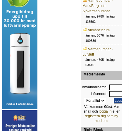
Värmepumpar -
Mark/Berg och
Sjövärmepumpar.
ämnen: 9780 | inlägg:
116562
Allmänt forum
ämnen: 5676 | inlägg:
100336
Värmepumpar -
Luft/luft
ämnen: 4705 | inlägg:
53446
Medlemsinfo
Användarnamn:
Lösenord:
Välkommen
Gäst
. Var
snäll och
logga in
eller
registrera dig som ny
medlem
.
Right Block