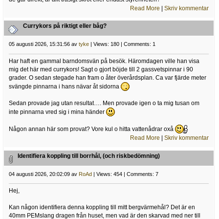
Read More
|
Skriv kommentar
Currykors på riktigt eller båg?
05 augusti 2026, 15:31:56 av
tyke
| Views: 180 | Comments: 1
Har haft en gammal barndomsvän på besök. Häromdagen ville han visa
mig det här med currykors! Sagt o gjort böjde till 2 gassvetspinnar i 90
grader. O sedan stegade han fram o åter överårdsplan. Ca var fjärde meter
svängde pinnarna i hans nävar åt sidorna
Sedan provade jag utan resultat…. Men provade igen o ta mig tusan om
inte pinnarna vred sig i mina händer
Någon annan här som provat? Vore kul o hitta vattenådrar oxå
Read More
|
Skriv kommentar
Identifiera koppling till borrhål, (och riskbedömning)
04 augusti 2026, 20:02:09 av
RoAd
| Views: 454 | Comments: 7
Hej,
Kan någon identifiera denna koppling till mitt bergvärmehål? Det är en
40mm PEMslang dragen från huset, men vad är den skarvad med ner till