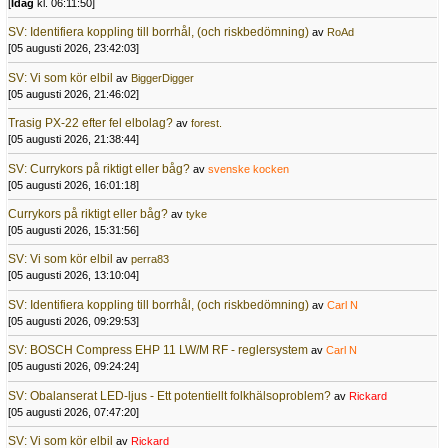
[
Idag
kl. 06:11:50]
SV: Identifiera koppling till borrhål, (och riskbedömning)
av
RoAd
[05 augusti 2026, 23:42:03]
SV: Vi som kör elbil
av
BiggerDigger
[05 augusti 2026, 21:46:02]
Trasig PX-22 efter fel elbolag?
av
forest.
[05 augusti 2026, 21:38:44]
SV: Currykors på riktigt eller båg?
av
svenske kocken
[05 augusti 2026, 16:01:18]
Currykors på riktigt eller båg?
av
tyke
[05 augusti 2026, 15:31:56]
SV: Vi som kör elbil
av
perra83
[05 augusti 2026, 13:10:04]
SV: Identifiera koppling till borrhål, (och riskbedömning)
av
Carl N
[05 augusti 2026, 09:29:53]
SV: BOSCH Compress EHP 11 LW/M RF - reglersystem
av
Carl N
[05 augusti 2026, 09:24:24]
SV: Obalanserat LED-ljus - Ett potentiellt folkhälsoproblem?
av
Rickard
[05 augusti 2026, 07:47:20]
SV: Vi som kör elbil
av
Rickard