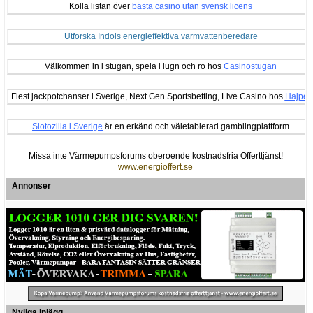
Kolla listan över
bästa casino utan svensk licens
Utforska Indols energieffektiva varmvattenberedare
Välkommen in i stugan, spela i lugn och ro hos
Casinostugan
Flest jackpotchanser i Sverige, Next Gen Sportsbetting, Live Casino hos
Hajper
Slotozilla i Sverige
är en erkänd och väletablerad gamblingplattform
Missa inte Värmepumpsforums oberoende kostnadsfria Offerttjänst!
www.energioffert.se
Annonser
Nyliga inlägg