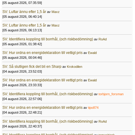
[05 augusti 2026, 07:35:59]
SV: Luftar ännu efter 1,5 år
av
Maxz
[05 augusti 2026, 06:40:14]
SV: Luftar ännu efter 1,5 år
av
Maxz
[05 augusti 2026, 06:13:13]
SV: Identifiera koppling till borrhål, (och riskbedömning)
av
RoAd
[05 augusti 2026, 01:38:42]
SV: Hur ordna en energideklaration till vettigt pris
av
Ewald
[05 augusti 2026, 00:04:46]
SV: Så slutligen fick det bli en Sharp
av
Krokodilen
[04 augusti 2026, 23:52:03]
SV: Hur ordna en energideklaration till vettigt pris
av
Ewald
[04 augusti 2026, 23:33:33]
SV: Identifiera koppling till borrhål, (och riskbedömning)
av
torbjorn_forsman
[04 augusti 2026, 22:57:06]
SV: Hur ordna en energideklaration till vettigt pris
av
tipo874
[04 augusti 2026, 22:48:21]
SV: Identifiera koppling till borrhål, (och riskbedömning)
av
RoAd
[04 augusti 2026, 22:40:37]