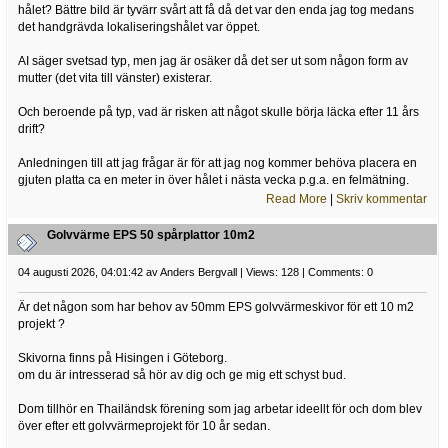
hålet? Bättre bild är tyvärr svårt att få då det var den enda jag tog medans
det handgrävda lokaliseringshålet var öppet.
AI säger svetsad typ, men jag är osäker då det ser ut som någon form av
mutter (det vita till vänster) existerar.
Och beroende på typ, vad är risken att något skulle börja läcka efter 11 års
drift?
Anledningen till att jag frågar är för att jag nog kommer behöva placera en
gjuten platta ca en meter in över hålet i nästa vecka p.g.a. en felmätning.
Read More
|
Skriv kommentar
Golvvärme EPS 50 spårplattor 10m2
04 augusti 2026, 04:01:42 av Anders Bergvall | Views: 128 | Comments: 0
Är det någon som har behov av 50mm EPS golvvärmeskivor för ett 10 m2
projekt ?
Skivorna finns på Hisingen i Göteborg.
om du är intresserad så hör av dig och ge mig ett schyst bud.
Dom tillhör en Thailändsk förening som jag arbetar ideellt för och dom blev
över efter ett golvvärmeprojekt för 10 år sedan.