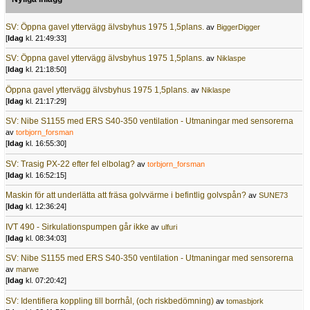
SV: Öppna gavel yttervägg älvsbyhus 1975 1,5plans.
av
BiggerDigger
[
Idag
kl. 21:49:33]
SV: Öppna gavel yttervägg älvsbyhus 1975 1,5plans.
av
Niklaspe
[
Idag
kl. 21:18:50]
Öppna gavel yttervägg älvsbyhus 1975 1,5plans.
av
Niklaspe
[
Idag
kl. 21:17:29]
SV: Nibe S1155 med ERS S40-350 ventilation - Utmaningar med sensorerna
av
torbjorn_forsman
[
Idag
kl. 16:55:30]
SV: Trasig PX-22 efter fel elbolag?
av
torbjorn_forsman
[
Idag
kl. 16:52:15]
Maskin för att underlätta att fräsa golvvärme i befintlig golvspån?
av
SUNE73
[
Idag
kl. 12:36:24]
IVT 490 - Sirkulationspumpen går ikke
av
ulfuri
[
Idag
kl. 08:34:03]
SV: Nibe S1155 med ERS S40-350 ventilation - Utmaningar med sensorerna
av
marwe
[
Idag
kl. 07:20:42]
SV: Identifiera koppling till borrhål, (och riskbedömning)
av
tomasbjork