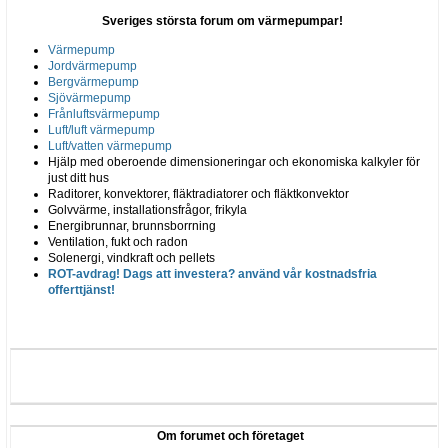
Sveriges största forum om värmepumpar!
Värmepump
Jordvärmepump
Bergvärmepump
Sjövärmepump
Frånluftsvärmepump
Luft/luft värmepump
Luft/vatten värmepump
Hjälp med oberoende dimensioneringar och ekonomiska kalkyler för
just ditt hus
Raditorer, konvektorer, fläktradiatorer och fläktkonvektor
Golvvärme, installationsfrågor, frikyla
Energibrunnar, brunnsborrning
Ventilation, fukt och radon
Solenergi, vindkraft och pellets
ROT-avdrag! Dags att investera? använd vår kostnadsfria
offerttjänst!
Om forumet och företaget