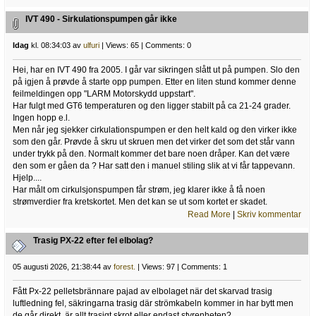
IVT 490 - Sirkulationspumpen går ikke
Idag
kl. 08:34:03 av
ulfuri
| Views: 65 | Comments: 0
Hei, har en IVT 490 fra 2005. I går var sikringen slått ut på pumpen. Slo den
på igjen å prøvde å starte opp pumpen. Etter en liten stund kommer denne
feilmeldingen opp "LARM Motorskydd uppstart".
Har fulgt med GT6 temperaturen og den ligger stabilt på ca 21-24 grader.
Ingen hopp e.l.
Men når jeg sjekker cirkulationspumpen er den helt kald og den virker ikke
som den går. Prøvde å skru ut skruen men det virker det som det står vann
under trykk på den. Normalt kommer det bare noen dråper. Kan det være
den som er gåen da ? Har satt den i manuel stiling slik at vi får tappevann.
Hjelp....
Har målt om cirkulsjonspumpen får strøm, jeg klarer ikke å få noen
strømverdier fra kretskortet. Men det kan se ut som kortet er skadet.
Read More
|
Skriv kommentar
Trasig PX-22 efter fel elbolag?
05 augusti 2026, 21:38:44 av
forest.
| Views: 97 | Comments: 1
Fått Px-22 pelletsbrännare pajad av elbolaget när det skarvad trasig
luftledning fel, säkringarna trasig där strömkabeln kommer in har bytt men
de går direkt, är allt trasigt skrot eller endast styrenheten?