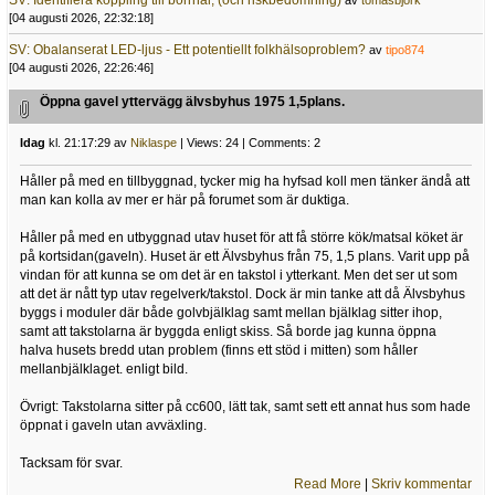
SV: Identifiera koppling till borrhål, (och riskbedömning)
av
tomasbjork
[04 augusti 2026, 22:32:18]
SV: Obalanserat LED-ljus - Ett potentiellt folkhälsoproblem?
av
tipo874
[04 augusti 2026, 22:26:46]
Öppna gavel yttervägg älvsbyhus 1975 1,5plans.
Idag
kl. 21:17:29 av
Niklaspe
| Views: 24 | Comments: 2
Håller på med en tillbyggnad, tycker mig ha hyfsad koll men tänker ändå att
man kan kolla av mer er här på forumet som är duktiga.
Håller på med en utbyggnad utav huset för att få större kök/matsal köket är
på kortsidan(gaveln). Huset är ett Älvsbyhus från 75, 1,5 plans. Varit upp på
vindan för att kunna se om det är en takstol i ytterkant. Men det ser ut som
att det är nått typ utav regelverk/takstol. Dock är min tanke att då Älvsbyhus
byggs i moduler där både golvbjälklag samt mellan bjälklag sitter ihop,
samt att takstolarna är byggda enligt skiss. Så borde jag kunna öppna
halva husets bredd utan problem (finns ett stöd i mitten) som håller
mellanbjälklaget. enligt bild.
Övrigt: Takstolarna sitter på cc600, lätt tak, samt sett ett annat hus som hade
öppnat i gaveln utan avväxling.
Tacksam för svar.
Read More
|
Skriv kommentar