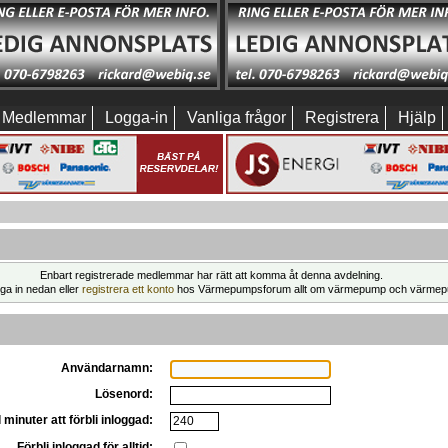
Medlemmar
Logga-in
Vanliga frågor
Registrera
Hjälp
Enbart registrerade medlemmar har rätt att komma åt denna avdelning.
ga in nedan eller
registrera ett konto
hos Värmepumpsforum allt om värmepump och värmep
Användarnamn:
Lösenord:
 minuter att förbli inloggad:
Förbli inloggad för alltid: