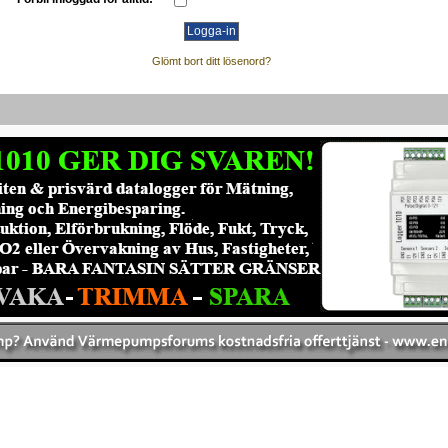
Glömt bort ditt lösenord?