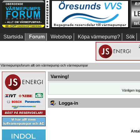
Startsida
Forum
Webshop
Köpa värmepump?
Sök
Värmepumpsforum allt om värmepump och värmepumpar
Varning!
Vänligen log
Logga-in
Antal