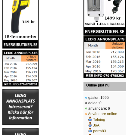
Online just nu!
gäster: 1995
dolda: 0
användare: 6
Användare online
:
Totning
JoA
perra83