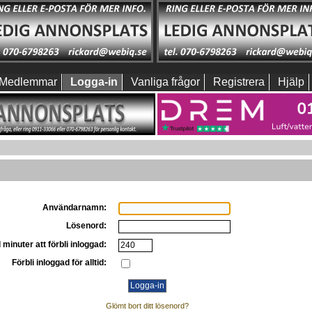
Medlemmar
Logga-in
Vanliga frågor
Registrera
Hjälp
Användarnamn:
Lösenord:
 minuter att förbli inloggad:
Förbli inloggad för alltid:
Glömt bort ditt lösenord?