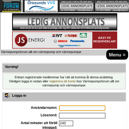
Värmepumpsforum allt om värmepump och värmepumpar
Menu ≡
Varning!
Enbart registrerade medlemmar har rätt att komma åt denna avdelning.
Vänligen logga in nedan eller
registrera ett konto
hos Värmepumpsforum allt om
värmepump och värmepumpar.
Logga-in
Användarnamn:
Lösenord:
Antal minuter att förbli
inloggad: