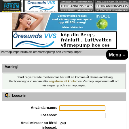
Värmepumpsforum allt om värmepump och värmepumpar
Menu ≡
Varning!
Enbart registrerade medlemmar har rätt att komma åt denna avdelning.
Vänligen logga in nedan eller
registrera ett konto
hos Värmepumpsforum allt om
värmepump och värmepumpar.
Logga-in
Användarnamn:
Lösenord:
Antal minuter att förbli
inloggad: