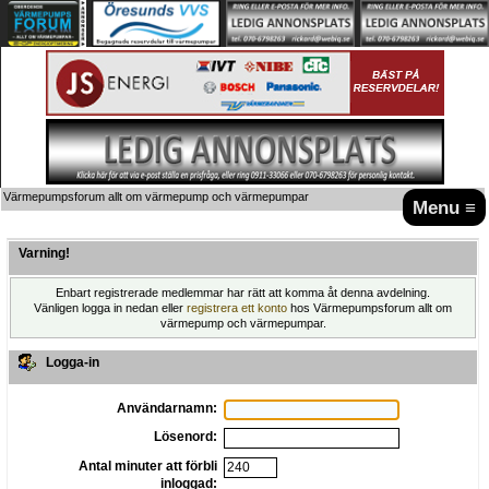
Värmepumpsforum allt om värmepump och värmepumpar
Menu ≡
Varning!
Enbart registrerade medlemmar har rätt att komma åt denna avdelning.
Vänligen logga in nedan eller
registrera ett konto
hos Värmepumpsforum allt om
värmepump och värmepumpar.
Logga-in
Användarnamn:
Lösenord:
Antal minuter att förbli
inloggad: