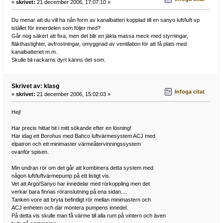
«
skrivet:
21 december 2006, 17:07:10 »
Du menar att du vill ha nån form av kanalbatteri kopplad till en sanyo luft/luft vp
istället för innerdelen som följer med?
Går nog säkert att fixa, men det blir en jäkla massa meck med styrningar,
fläkthastighter, avfrostningar, omyggnad av ventilation för att få plats med
kanalbatteriet m.m.
Skulle bli rackarns dyrt känns det som.
Skrivet av: klasg
Infoga citat
«
skrivet:
21 december 2006, 15:02:03 »
Hej!
Har precis hittat hit i mitt sökande efter en lösning!
Har idag ett Borohus med Bahco luftvärmesystem ACJ med
elpatron och ett minimaster värmeåtervinningssystem
ovanför spisen.
Min undran rör om det går att kombinera detta system med
någon luft/luftvärmepump på ett listigt vis.
Vet att Argo/Sanyo har innedelar med rörkoppling men det
verkar bara finnas röranslutning på ena sidan....
Tanken vore att bryta befintligt rör mellan minimastern och
ACJ enheten och där montera pumpens innedel.
På detta vis skulle man få värme till alla rum på vintern och även