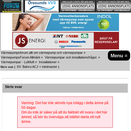
Värmepumpsforum allt om värmepump och värmepumpar
»
Menu ≡
VärmepumpsForum Allmänt
»
Värmepumpar och installationsfrågor.
»
Värmepumpar - Luft/luft
»
Installationer
»
SV: Bahco ACJ + minimaster
Skriv svar (
)
Skriv svar
Varning: Det har inte skrivits nya inlägg i detta ämne på
50 dagar.
Om du inte är säker på att du faktiskt vill svara i det här
ämnet, så bör du överväga att istället starta ett nytt
ämne.