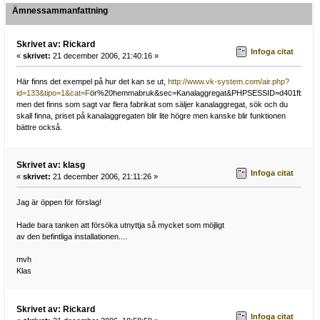
Ämnessammanfattning
Skrivet av: Rickard
Infoga citat
«
skrivet:
21 december 2006, 21:40:16 »
Här finns det exempel på hur det kan se ut,
http://www.vk-system.com/air.php?
id=133&tipo=1&cat=F
ör%20hemmabruk&sec=Kanalaggregat&PHPSESSID=d401fbaa823
men det finns som sagt var flera fabrikat som säljer kanalaggregat, sök och du
skall finna, priset på kanalaggregaten blir lite högre men kanske blir funktionen
bättre också.
Skrivet av: klasg
Infoga citat
«
skrivet:
21 december 2006, 21:11:26 »
Jag är öppen för förslag!
Hade bara tanken att försöka utnyttja så mycket som möjligt
av den befintliga installationen....
mvh
Klas
Skrivet av: Rickard
Infoga citat