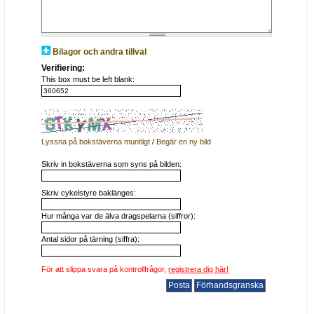
Bilagor och andra tillval
Verifiering:
This box must be left blank:
Lyssna på bokstäverna muntligt
/
Begär en ny bild
Skriv in bokstäverna som syns på bilden:
Skriv cykelstyre baklänges:
Hur många var de älva dragspelarna (siffror):
Antal sidor på tärning (siffra):
För att slippa svara på kontrollfrågor,
registrera dig här!