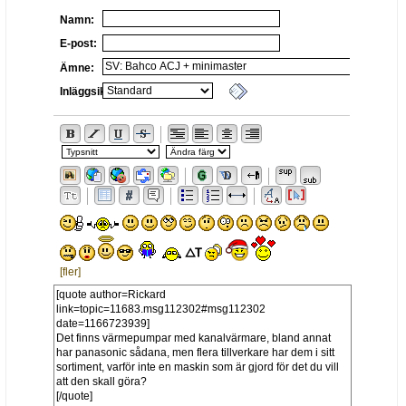
Namn:
E-post:
Ämne:
Inläggsikon:
[fler]