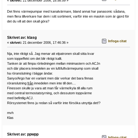
«
skrivet:
21 december 2006, 18:58:59 »
Det finns värmepumpar med kanalvärmare, bland annat har panasonic sådana,
men flera tillverkare har dem i sitt sortiment, varför inte en maskin som är gjord för
det du vill att den skall göra?
Skrivet av: klasg
Infoga citat
«
skrivet:
21 december 2006, 17:46:36 »
Nja, inte riktigt så. Jag menar att elpatronen skall sitta kvar
som toppeffekt om det blir riktigt kallt.
Tanken är att fimpa rörledningen mellan minimastern och ACJn
och där placera innedelen av en luft/luftvärmepump som skall
ha röranslutning i bägge ändar.
Sanyo/Argo har en variant men där verkar det bara finnas
röranslutning
från
innedelen men inte till den....
Finessen skulle ju vara att man får värme/kyla till alla rum
med central termostatstyrning, och dessutom toppvärme
med befintlig ACJ.
Rörsystemet finns ju redan så varför inte försöka utnyttja det!?
mvh
Klas
Skrivet av: ppwpp
Infoga citat