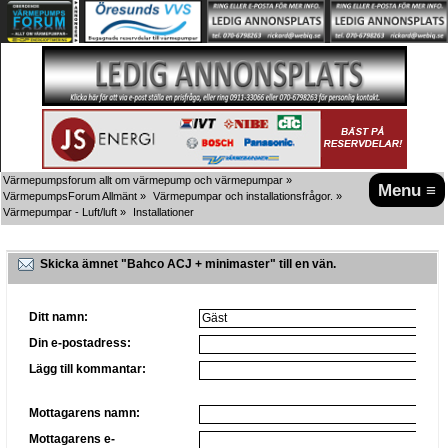
Värmepumpsforum allt om värmepump och värmepumpar
»
Menu ≡
VärmepumpsForum Allmänt
»
Värmepumpar och installationsfrågor.
»
Värmepumpar - Luft/luft
»
Installationer
Skicka ämnet "Bahco ACJ + minimaster" till en vän.
Ditt namn:
Din e-postadress:
Lägg till kommantar:
Mottagarens namn:
Mottagarens e-