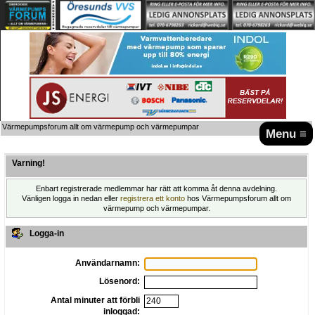
Värmepumpsforum allt om värmepump och värmepumpar
Menu ≡
Varning!
Enbart registrerade medlemmar har rätt att komma åt denna avdelning.
Vänligen logga in nedan eller
registrera ett konto
hos Värmepumpsforum allt om
värmepump och värmepumpar.
Logga-in
Användarnamn:
Lösenord:
Antal minuter att förbli
inloggad: