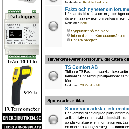
Moderatorer:
Bertil
,
Rickard
,
ace
Fakta och nyheter om forume
Här kan du bl.a. läsa om mig som äger oc
du även läsa nyheter om verksamheten och
Moderator:
Bertil
Synpunkter på forumet?
Information om värmepumpsforum.
Donera pengar?
Tillverkar/leverantörsforum, diskutera di
TS Comfort AB
Tidigare TS Fastighesservice, leverantör
förmånliga priser för privatpersoner samt
köp.
Moderator:
TS Comfort AB
Sponsrade artiklar
Sponsrade artiklar, informati
Här kommer vi att erbjuda plats för föret
artiklar skrivna med sakligt innehåll, men
sprida kunskap eller information om. Läs a
en marknadsföringsstrategi hos författare