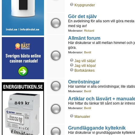
Krypgrunder
Gör det själv
En avdelning för alla som vill göra mesta 
med sig av!
Moderator:
Rickard
Allmänt forum
Här diskuterar vi allt mellan himmel och 
göra.
Moderator:
Bertil
Jag vill sälja!
Jag vill köpa!
Bortskänkes
Omröstningar
Här samlar vi alla omröstningar, lite statis
Moderator:
Bertil
Artiklar och läsvärt + manuale
Här hittar du länkar till sånt som är intr
Moderator:
Bertil
Manualer
Grundläggande kylteknik
Här diskuterar vi grundläggande kyltekn