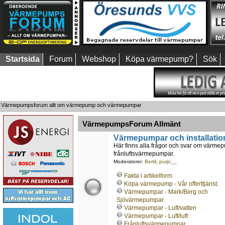
Startsida
Forum
Webshop
Köpa värmepump?
Sök
Värmepumpsforum allt om värmepump och värmepumpar
VärmepumpsForum Allmänt
Värmepumpar och installatio
Här finns alla frågor och svar om värmepu
frånluftsvärmepumpar.
Moderatorer:
Bertil
,
purjo__
Fakta i artikelform
Köpa värmepump - Vår offerttjänst.
Värmepumpar - Mark/Berg och
Sjövärmepumpar.
Värmepumpar - Luft/vatten
Värmepumpar - Luft/luft
Frånluftsvärmepumpar