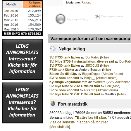
Moderator:
Rickard
Omdirigera tavla
Inga nya inlägg
Värmepumpsforum allt om värmepump o
Nyliga inlägg
SV: F730 tank läcker
av
DonPablo
(
Nibe
)
SV: Nibe S735-7 nyinstallation, diverse råd
av
DonPab
SV: F730 tank läcker
av
25fOCUS
(
Nibe
)
F730 tank läcker
av Anders Bosson (
Nibe
)
Bättre lås till släp.
av
BiggerDigger
(
Allmänt forum
)
SV: Vi som kör elbil
av
Börje__
(
Allmänt forum
)
Kylslinga volymtank mm
av
sverkerc
(
VVS, Acktankar,
SV: Nya Nibe S1256: Officiell tråd
av
Pen
(
Nibe
)
SV: Vi som kör elbil
av
Rickard
(
Allmänt forum
)
SV: Nya Nibe S1256: Officiell tråd
av Wrathis (
Nibe
)
Forumstatistik
860983 inlägg i 76996 ämnen av 50553 medlemm
Senaste inlägg:
"
Bättre lås till släp.
"
( 07 augusti 
Visa de senaste inläggen på forumet.
[Mer statistik]