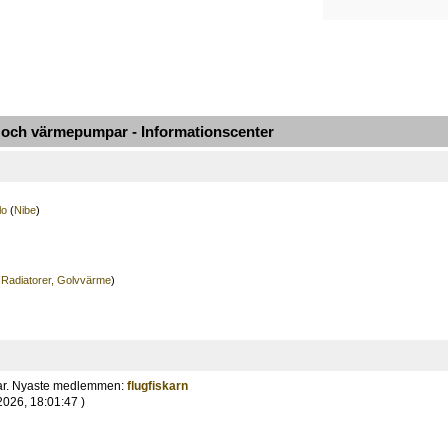
ch värmepumpar - Informationscenter
lo
(
Nibe
)
 Radiatorer, Golvvärme
)
ar. Nyaste medlemmen:
flugfiskarn
2026, 18:01:47 )