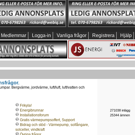
Medlemmar
Logga-in
Vanliga frågor
Registrera
Hjälp
nsfrågor.
mpar. Bergvärme, jordvärme, luft/luft, luft/vatten och
Frikyla!
Energibrunnar
271038 inlägg
Installationsforum
25344 ämnen
Gratis värmepumpsoffert, Support
Bidrag och stöd - Värmepump, solfångare,
solceller, vindkraft
Övriga frågor