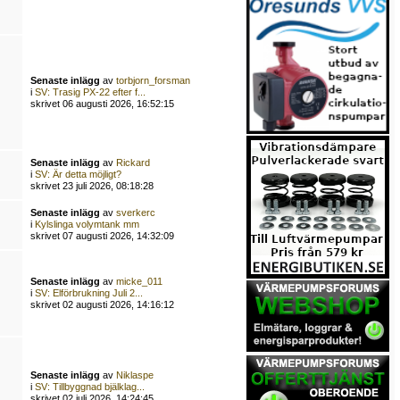
Senaste inlägg
av
torbjorn_forsman
i
SV: Trasig PX-22 efter f...
skrivet 06 augusti 2026, 16:52:15
Senaste inlägg
av
Rickard
i
SV: Är detta möjligt?
skrivet 23 juli 2026, 08:18:28
Senaste inlägg
av
sverkerc
i
Kylslinga volymtank mm
skrivet 07 augusti 2026, 14:32:09
Senaste inlägg
av
micke_011
i
SV: Elförbrukning Juli 2...
skrivet 02 augusti 2026, 14:16:12
Senaste inlägg
av
Niklaspe
i
SV: Tillbyggnad bjälklag...
skrivet 02 juli 2026, 14:24:45