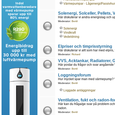
Värmepumpar - Lågenergi/Passivhu
Solenergi, Solceller, Pellets,
Här diskuterar vi andra energislag och 
Moderator:
Bertil
Solenergi
Vindkraft
Vedeldning
Elpriser och timprisstyrning
Här diskuterar vi allt som har med elpris, 
Moderator:
Rickard
VVS, Acktankar, Radiatorer,
Här postar du frågor och svar angående VV
Moderator:
Bertil
Loggningsforum
Hur mycket spar man med värmepump? Vad 
Moderator:
Bertil
Loggade anläggningar
Ventilation, fukt och radon-f
Här kan du fråga/ge svar på problem och 
radon.
Moderator:
Bertil