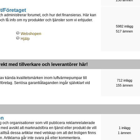
t/Företaget
h administrerar forumet, och hur det finansieras. Här kan
 få info om ny produkter och tjänster som vi erbjuder.
5982 inlägg
517 ämnen
Webshopen
Hjälp
rekt med tillverkare och leverantörer här!
 av kända kvalitetsmärken inom luftvärmepumpar till
712 inlägg
 företag. Seriösa garantiåtaganden ingår självklart vid
155 ämnen
on
ag och organisationer som vill publicera reklamrelaterade
 med avsikt att marknadsföra en tjänst eller produkt de vill
1 inlägg
lltså dessa artiklar med vetskap om att det troligen finns
1 ämnen
n. Artiklarna går inte svara på eller kommentera.