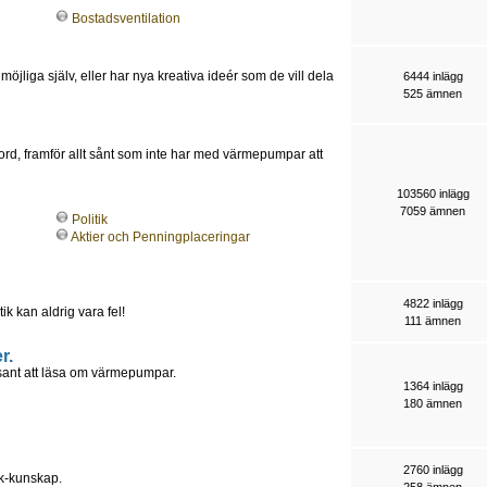
Bostadsventilation
möjliga själv, eller har nya kreativa ideér som de vill dela
6444 inlägg
525 ämnen
jord, framför allt sånt som inte har med värmepumpar att
103560 inlägg
7059 ämnen
Politik
Aktier och Penningplaceringar
4822 inlägg
tik kan aldrig vara fel!
111 ämnen
r.
essant att läsa om värmepumpar.
1364 inlägg
180 ämnen
2760 inlägg
ik-kunskap.
258 ämnen