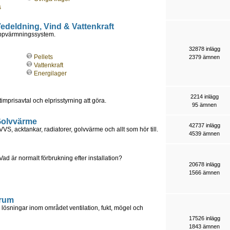
s
 Vedeldning, Vind & Vattenkraft
uppvärmningssystem.
32878 inlägg
Pellets
2379 ämnen
Vattenkraft
Energilager
2214 inlägg
timprisavtal och elprisstyrning att göra.
95 ämnen
 Golvvärme
42737 inlägg
S, acktankar, radiatorer, golvvärme och allt som hör till.
4539 ämnen
är normalt förbrukning efter installation?
20678 inlägg
1566 ämnen
orum
lösningar inom området ventilation, fukt, mögel och
17526 inlägg
1843 ämnen