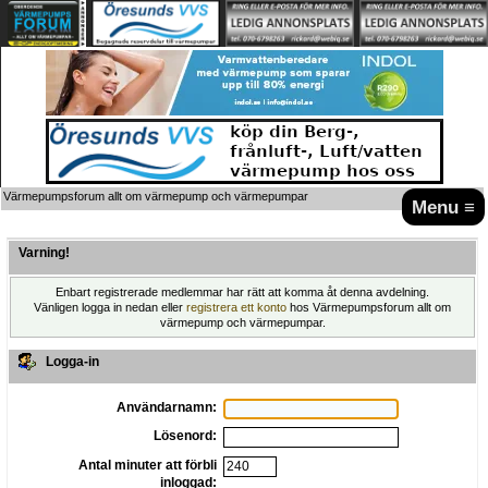
Värmepumpsforum allt om värmepump och värmepumpar
Menu ≡
Varning!
Enbart registrerade medlemmar har rätt att komma åt denna avdelning.
Vänligen logga in nedan eller
registrera ett konto
hos Värmepumpsforum allt om
värmepump och värmepumpar.
Logga-in
Användarnamn:
Lösenord:
Antal minuter att förbli
inloggad: