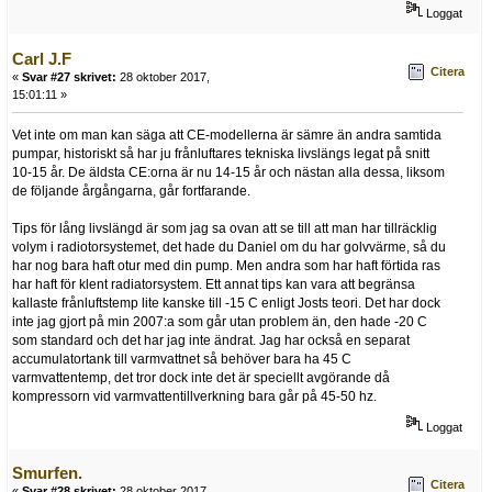
Loggat
Carl J.F
Citera
«
Svar #27 skrivet:
28 oktober 2017,
15:01:11 »
Vet inte om man kan säga att CE-modellerna är sämre än andra samtida
pumpar, historiskt så har ju frånluftares tekniska livslängs legat på snitt
10-15 år. De äldsta CE:orna är nu 14-15 år och nästan alla dessa, liksom
de följande årgångarna, går fortfarande.
Tips för lång livslängd är som jag sa ovan att se till att man har tillräcklig
volym i radiotorsystemet, det hade du Daniel om du har golvvärme, så du
har nog bara haft otur med din pump. Men andra som har haft förtida ras
har haft för klent radiatorsystem. Ett annat tips kan vara att begränsa
kallaste frånluftstemp lite kanske till -15 C enligt Josts teori. Det har dock
inte jag gjort på min 2007:a som går utan problem än, den hade -20 C
som standard och det har jag inte ändrat. Jag har också en separat
accumulatortank till varmvattnet så behöver bara ha 45 C
varmvattentemp, det tror dock inte det är speciellt avgörande då
kompressorn vid varmvattentillverkning bara går på 45-50 hz.
Loggat
Smurfen.
Citera
«
Svar #28 skrivet:
28 oktober 2017,