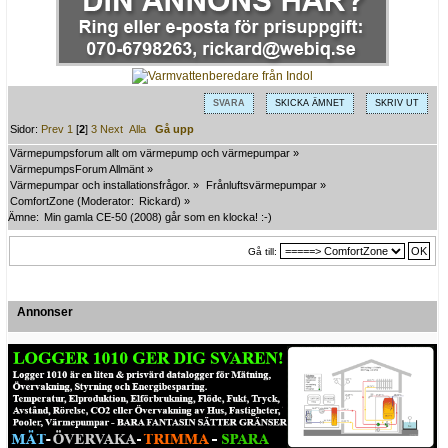
SVARA
SKICKA ÄMNET
SKRIV UT
Sidor:
Prev
1
[
2
]
3
Next
Alla
Gå upp
Värmepumpsforum allt om värmepump och värmepumpar
»
VärmepumpsForum Allmänt
»
Värmepumpar och installationsfrågor.
»
Frånluftsvärmepumpar
»
ComfortZone
(Moderator:
Rickard
) »
Ämne:
Min gamla CE-50 (2008) går som en klocka! :-)
Gå till:
Annonser