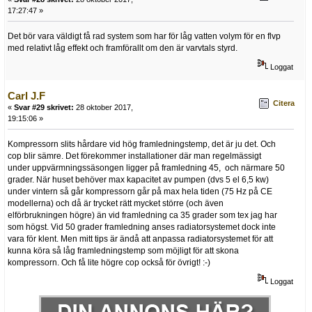
17:27:47 »
Det bör vara väldigt få rad system som har för låg vatten volym för en flvp
med relativt låg effekt och framförallt om den är varvtals styrd.
Loggat
Carl J.F
Citera
«
Svar #29 skrivet:
28 oktober 2017,
19:15:06 »
Kompressorn slits hårdare vid hög framledningstemp, det är ju det. Och
cop blir sämre. Det förekommer installationer där man regelmässigt
under uppvärmningssäsongen ligger på framledning 45, och närmare 50
grader. När huset behöver max kapacitet av pumpen (dvs 5 el 6,5 kw)
under vintern så går kompressorn går på max hela tiden (75 Hz på CE
modellerna) och då är trycket rätt mycket större (och även
elförbrukningen högre) än vid framledning ca 35 grader som tex jag har
som högst. Vid 50 grader framledning anses radiatorsystemet dock inte
vara för klent. Men mitt tips är ändå att anpassa radiatorsystemet för att
kunna köra så låg framledningstemp som möjligt för att skona
kompressorn. Och få lite högre cop också för övrigt! :-)
Loggat