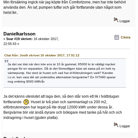
Min försäkring ingick när jag köpte från Comfortzone, men har inte behövt
använda den. Än iaf, pumpen tuffar och går fortfarande utan något som
helst fel..
Loggat
Danielkarlsson
Citera
«
Svar #19 skrivet:
16 oktober 2017,
22:55:43 »
Citat från: Josth skrivet 16 oktober 2017, 17:51:12
Ja det var trist när den inte ens är 10 år gammal, 65000 kr är väldigt mycket
pengar för en reparation. Då är det förmodligen bäst att satsa på en helt ny
värmepump. Hur stort är huset och vad har el-förbrukningen varit? Kanske
t.o.m. kan vara idé att undersöka alternativet bergvärme? En IVT490 sparar
nog omkring 8000 kWh/år.
Ja det känns uteslutet att laga den, så den står som ett lik i tvättstugan
fortfarande
. Huset är två plan och sammanlagt ca 200 m2,
elförbrukningen har legat på lite drygt 12000 kWh under dessa år..
Bergvärme blir väl ändå dyrare och bökigare med tanke på hål och och
indragning i huset (gjuten platta).
Loggat