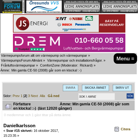
Värmepumpsforum allt om värmepump och värmepumpar
»
Menu ≡
VärmepumpsForum Allmänt
»
Värmepumpar och installationsfrågor.
»
Frånluftsvärmepumpar
»
ComfortZone
(Moderator:
Rickard
) »
Ämne:
Min gamla CE-50 (2008) går som en klocka! :-)
SVARA
SKICKA ÄMNET
SKRIV UT
Sidor:
Prev
1
[
2
]
3
Next
Alla
Gå ned
Författare
Ämne: Min gamla CE-50 (2008) går som
en klocka! :-) (läst 12020 gånger)
0 medlemmar och 1 gäst tittar på detta ämne.
Danielkarlsson
Citera
«
Svar #15 skrivet:
16 oktober 2017,
15:23:35 »