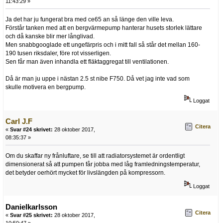
11:43:29 »
Ja det har ju fungerat bra med ce65 an så länge den ville leva.
Förstår tanken med att en bergvärmepump hanterar husets storlek lättare
och då kanske blir mer långlivad.
Men snabbgooglade ett ungefärpris och i mitt fall så står det mellan 160-
190 tusen riksdaler, före rot visserligen.
Sen får man även inhandla ett fläktaggregat till ventilationen.
Då är man ju uppe i nästan 2.5 st nibe F750. Då vet jag inte vad som
skulle motivera en bergpump.
Loggat
Carl J.F
Citera
«
Svar #24 skrivet:
28 oktober 2017,
08:35:37 »
Om du skaffar ny frånluftare, se till att radiatorsystemet är ordentligt
dimensionerat så att pumpen får jobba med låg framledningstemperatur,
det betyder oerhört mycket för livslängden på kompressorn.
Loggat
Danielkarlsson
Citera
«
Svar #25 skrivet:
28 oktober 2017,