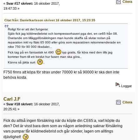
Citera
«
Svar #17 skrivet:
16 oktober 2017,
19:47:33 »
Citat från: Danielkarlsson skrivet 16 oktober 2017, 15:23:35
Roligt för er att det fungerar.
Själv fick jag köldmediebrist och kompressorhaveri pga det, en ce65 från 08.
Ovetande om tilläggsförsäkringen man kunde skaffa så slutar notan på
reparation inkl ny fläkt 65 000 eller göra som reparatören rekommenderade en
nibe 750 för 90 000 riksdaler...
Fick tag på en fantastisk ivt 490
typ gratis, får köra med den tills jag
kommer fram till ett beslut hur fasen man ska göra..
Känns så jäkla surt
..
F750 finns att köpa för strax under 70000 kr så 90000 kr ska den inte
behöva kosta.
Loggat
Carl J.F
Citera
«
Svar #18 skrivet:
16 oktober 2017,
20:25:41 »
Fick du alltså ingen försäkring när du köpte din CE65:a, vart köpte du
den? Det är visst bara dem som av någon anledning saknar försäkring
vars pumpar får köldmediebrist och går sönder, lagen om alltings
djävlighet!