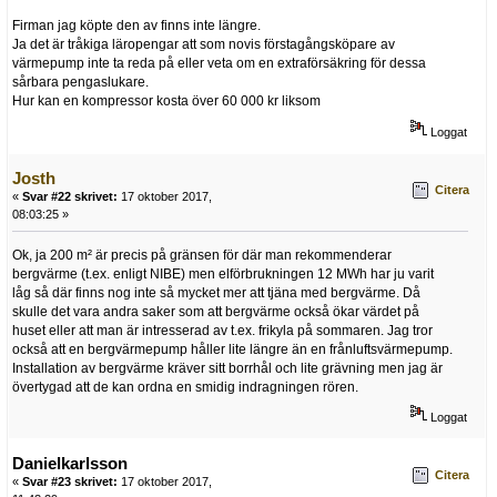
Firman jag köpte den av finns inte längre.
Ja det är tråkiga läropengar att som novis förstagångsköpare av
värmepump inte ta reda på eller veta om en extraförsäkring för dessa
sårbara pengaslukare.
Hur kan en kompressor kosta över 60 000 kr liksom
Loggat
Josth
Citera
«
Svar #22 skrivet:
17 oktober 2017,
08:03:25 »
Ok, ja 200 m² är precis på gränsen för där man rekommenderar
bergvärme (t.ex. enligt NIBE) men elförbrukningen 12 MWh har ju varit
låg så där finns nog inte så mycket mer att tjäna med bergvärme. Då
skulle det vara andra saker som att bergvärme också ökar värdet på
huset eller att man är intresserad av t.ex. frikyla på sommaren. Jag tror
också att en bergvärmepump håller lite längre än en frånluftsvärmepump.
Installation av bergvärme kräver sitt borrhål och lite grävning men jag är
övertygad att de kan ordna en smidig indragningen rören.
Loggat
Danielkarlsson
Citera
«
Svar #23 skrivet:
17 oktober 2017,