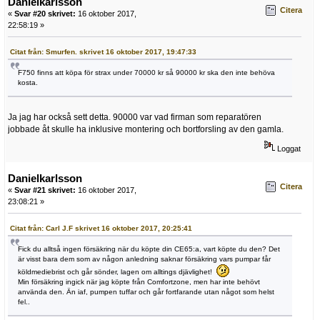
Danielkarlsson
Citera
«
Svar #20 skrivet:
16 oktober 2017,
22:58:19 »
Citat från: Smurfen. skrivet 16 oktober 2017, 19:47:33
F750 finns att köpa för strax under 70000 kr så 90000 kr ska den inte behöva
kosta.
Ja jag har också sett detta. 90000 var vad firman som reparatören
jobbade åt skulle ha inklusive montering och bortforsling av den gamla.
Loggat
Danielkarlsson
Citera
«
Svar #21 skrivet:
16 oktober 2017,
23:08:21 »
Citat från: Carl J.F skrivet 16 oktober 2017, 20:25:41
Fick du alltså ingen försäkring när du köpte din CE65:a, vart köpte du den? Det
är visst bara dem som av någon anledning saknar försäkring vars pumpar får
köldmediebrist och går sönder, lagen om alltings djävlighet!
Min försäkring ingick när jag köpte från Comfortzone, men har inte behövt
använda den. Än iaf, pumpen tuffar och går fortfarande utan något som helst
fel..