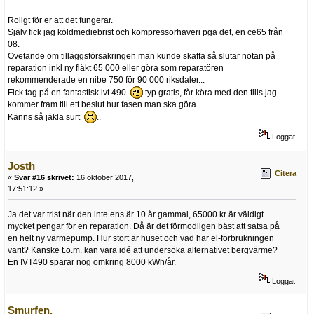
Roligt för er att det fungerar.
Själv fick jag köldmediebrist och kompressorhaveri pga det, en ce65 från
08.
Ovetande om tilläggsförsäkringen man kunde skaffa så slutar notan på
reparation inkl ny fläkt 65 000 eller göra som reparatören
rekommenderade en nibe 750 för 90 000 riksdaler...
Fick tag på en fantastisk ivt 490
typ gratis, får köra med den tills jag
kommer fram till ett beslut hur fasen man ska göra..
Känns så jäkla surt
..
Loggat
Josth
Citera
«
Svar #16 skrivet:
16 oktober 2017,
17:51:12 »
Ja det var trist när den inte ens är 10 år gammal, 65000 kr är väldigt
mycket pengar för en reparation. Då är det förmodligen bäst att satsa på
en helt ny värmepump. Hur stort är huset och vad har el-förbrukningen
varit? Kanske t.o.m. kan vara idé att undersöka alternativet bergvärme?
En IVT490 sparar nog omkring 8000 kWh/år.
Loggat
Smurfen.