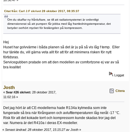
10:50:47 »
Citat från: Carl J.F skrivet 28 oktober 2017, 08:35:37
Om du skaffar ny frånluftare, se till att radiatorsystemet är ordentligt
dimensionerat så att pumpen får jobba med låg framledningstemperatur, det
betyder oerhört mycket för livslängden på kompressorn.
Hej
Huset har golvvärme i båda planen så det är ju på så vis låg f temp. Eller
hur tänkte du, vill gärna veta allt för att för att minimera risken för nytt
förtidsras.
Servicegubben pratade om att den modellen av comfortzone ej var av så
bra kvalitet
Loggat
Josth
Citera
«
Svar #26 skrivet:
28 oktober 2017,
11:02:16 »
Det jag hört är att CE-modellerna hade R134a kylmedia som inte
fungerade så bra när förångaren och avlufttemperaturen låg neråt -17 °C.
Risk för att det kokade torrt och kompressorn kunde skadas tror jag det
var. Numera är det R410a i deras EX-modeller.
«
Senast ändrad: 28 oktober 2017, 15:15:27 av Josth
»