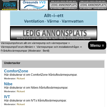
Värmepumpsforum allt om värmepump och värmepumpar
»
Menu ≡
VärmepumpsForum Allmänt
»
Värmepumpar och installationsfrågor.
»
Frånluftsvärmepumpar
(Moderator:
Bertil
)
Undertavlor
ComfortZone
Här diskuterar vi om ComfortZone frånluftsvärmepumpar.
Moderator:
Rickard
Nibe
Här diskuterar vi om Nibes frånluftsvärmepumpar.
Moderator:
Rickard
IVT
Här diskuterar vi om IVT:s frånluftsvärmepumpar.
Moderator:
Rickard