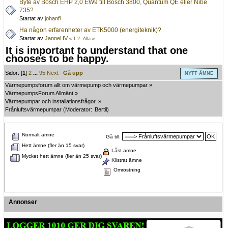
Byte av Bosch EHP 2,0 EW9 till Bosch 3800, Quantum QE eller Nibe
735?
Startat av
johanfl
Ha någon erfarenheter av ETK5000 (energiteknik)?
Startat av
JanneHV
«
1
2
Alla
»
It is important to understand that one
chooses to be happy.
Sidor: [
1
]
2
...
95
Next
Gå upp
NYTT ÄMNE
Värmepumpsforum allt om värmepump och värmepumpar
»
VärmepumpsForum Allmänt
»
Värmepumpar och installationsfrågor.
»
Frånluftsvärmepumpar
(Moderator:
Bertil
)
Normalt ämne
Gå till:
Hett ämne (fler än 15 svar)
Låst ämne
Mycket hett ämne (fler än 25 svar)
Klistrat ämne
Omröstning
Annonser