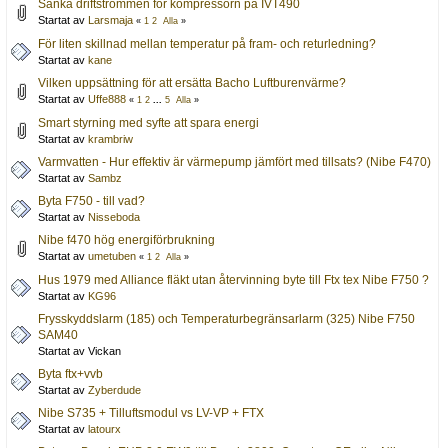
Sänka driftströmmen för kompressorn på IVT490
Startat av
Larsmaja
«
1
2
Alla
»
För liten skillnad mellan temperatur på fram- och returledning?
Startat av
kane
Vilken uppsättning för att ersätta Bacho Luftburenvärme?
Startat av
Uffe888
«
1
2
...
5
Alla
»
Smart styrning med syfte att spara energi
Startat av
krambriw
Varmvatten - Hur effektiv är värmepump jämfört med tillsats? (Nibe F470)
Startat av
Sambz
Byta F750 - till vad?
Startat av
Nisseboda
Nibe f470 hög energiförbrukning
Startat av
umetuben
«
1
2
Alla
»
Hus 1979 med Alliance fläkt utan återvinning byte till Ftx tex Nibe F750 ?
Startat av
KG96
Frysskyddslarm (185) och Temperaturbegränsarlarm (325) Nibe F750
SAM40
Startat av Vickan
Byta ftx+vvb
Startat av
Zyberdude
Nibe S735 + Tilluftsmodul vs LV-VP + FTX
Startat av
latourx