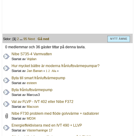
Sidor: [
1
]
2
...
95
Next
Gå ned
NYTT ÄMNE
0 medlemmar och 36 gäster tittar på denna tavla.
Nibe S735-4 Varmvatten
Startat av
Vojdan
Hur mycket bättre är moderna frånluftsvärmepumpar?
Startat av
Jan Banan
«
1
2
Alla
»
Byta till smart frånluftvärmepump
Startat av
esteen
Byta frånluftsvärmepump
Startat av Marcus3
Val av FLVP - IVT 402 eller Nibe F372
Startat av
Macson
Nibe F730 problem med flöde golvvärme + radiatorer
Startat av
MD34
Energieffektivisera med en IVT 490 + LLVP
Startat av
Västerhaninge 17