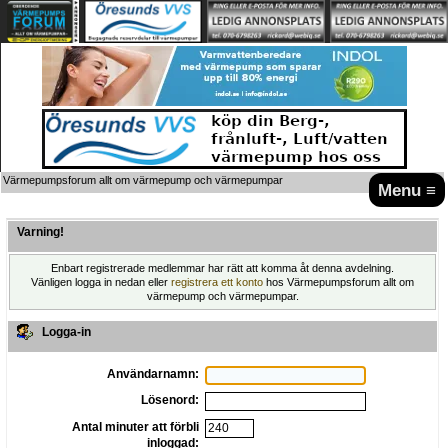
Värmepumpsforum allt om värmepump och värmepumpar
Menu ≡
Varning!
Enbart registrerade medlemmar har rätt att komma åt denna avdelning.
Vänligen logga in nedan eller
registrera ett konto
hos Värmepumpsforum allt om
värmepump och värmepumpar.
Logga-in
Användarnamn:
Lösenord:
Antal minuter att förbli
inloggad: