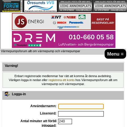
Värmepumpsforum allt om värmepump och värmepumpar
Menu ≡
Varning!
Enbart registrerade medlemmar har rätt att komma åt denna avdelning.
Vänligen logga in nedan eller
registrera ett konto
hos Värmepumpsforum allt om
värmepump och värmepumpar.
Logga-in
Användarnamn:
Lösenord:
Antal minuter att förbli
inloggad: