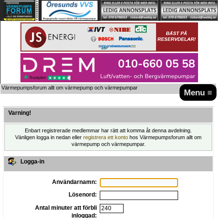
Värmepumpsforum allt om värmepump och värmepumpar
Menu ≡
Varning!
Enbart registrerade medlemmar har rätt att komma åt denna avdelning.
Vänligen logga in nedan eller
registrera ett konto
hos Värmepumpsforum allt om
värmepump och värmepumpar.
Logga-in
Användarnamn:
Lösenord:
Antal minuter att förbli
inloggad: