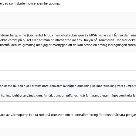
inte vad som skulle motivera en bergpump.
erar bergvärme (t.ex. enligt NIBE) men elförbrukningen 12 MWh har ju varit låg så där finn
ar värdet på huset eller att man är intresserad av t.ex. frikyla på sommaren. Jag tror ocks
 borrhål och lite grävning men jag är övertygad att de kan ordna en smidig indragningen rören
 vart köpte du den? Det är visst bara dem som av någon anledning saknar försäkring vars pumpar f
 har inte behövt använda den. Än iaf, pumpen tuffar och går fortfarande utan något som helst fel
pare av värmepump inte ta reda på eller veta om en extraförsäkring för dessa sårbara penga