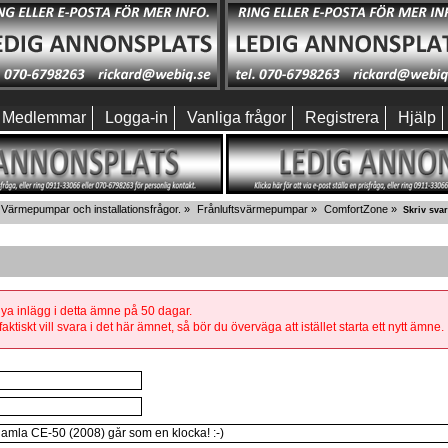
Medlemmar
Logga-in
Vanliga frågor
Registrera
Hjälp
Värmepumpar och installationsfrågor.
»
Frånluftsvärmepumpar
»
ComfortZone
»
Skriv svar
 nya inlägg i detta ämne på 50 dagar.
aktiskt vill svara i det här ämnet, så bör du överväga att istället starta ett nytt ämne.