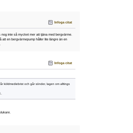
Infoga citat
s nog inte så mycket mer att tjäna med bergvärme.
å att en bergvärmepump håller lite längre än en
.
Infoga citat
år köldmediebrist och går sönder, lagen om alltings
..
slukare.