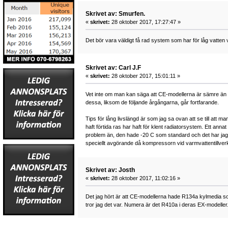
Skrivet av: Smurfen.
«
skrivet:
28 oktober 2017, 17:27:47 »
Det bör vara väldigt få rad system som har för låg vatten v
Skrivet av: Carl J.F
«
skrivet:
28 oktober 2017, 15:01:11 »
Vet inte om man kan säga att CE-modellerna är sämre än and
dessa, liksom de följande årgångarna, går fortfarande.
Tips för lång livslängd är som jag sa ovan att se till att
haft förtida ras har haft för klent radiatorsystem. Ett anna
problem än, den hade -20 C som standard och det har jag 
speciellt avgörande då kompressorn vid varmvattentillver
Skrivet av: Josth
«
skrivet:
28 oktober 2017, 11:02:16 »
Det jag hört är att CE-modellerna hade R134a kylmedia so
tror jag det var. Numera är det R410a i deras EX-modeller