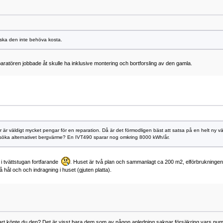
 ska den inte behöva kosta.
aratören jobbade åt skulle ha inklusive montering och bortforsling av den gamla.
r är väldigt mycket pengar för en reparation. Då är det förmodligen bäst att satsa på en helt ny 
ersöka alternativet bergvärme? En IVT490 sparar nog omkring 8000 kWh/år.
k i tvättstugan fortfarande
. Huset är två plan och sammanlagt ca 200 m2, elförbrukningen 
hål och och indragning i huset (gjuten platta).
 vart köpte du den? Det är visst bara dem som av någon anledning saknar försäkring vars pum