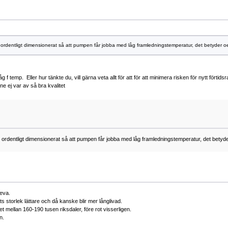
t är ordentligt dimensionerat så att pumpen får jobba med låg framledningstemperatur, det betyder 
f temp. Eller hur tänkte du, vill gärna veta allt för att för att minimera risken för nytt förtidsr
 ej var av så bra kvalitet
 är ordentligt dimensionerat så att pumpen får jobba med låg framledningstemperatur, det bet
leva.
storlek lättare och då kanske blir mer långlivad.
et mellan 160-190 tusen riksdaler, före rot visserligen.
n.