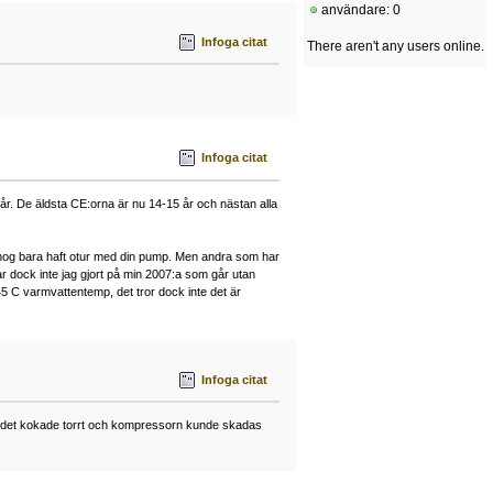
användare: 0
Infoga citat
There aren't any users online.
Infoga citat
 år. De äldsta CE:orna är nu 14-15 år och nästan alla
har nog bara haft otur med din pump. Men andra som har
 har dock inte jag gjort på min 2007:a som går utan
5 C varmvattentemp, det tror dock inte det är
Infoga citat
tt det kokade torrt och kompressorn kunde skadas