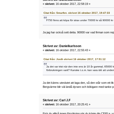
«
skrivet:
16 oktober 2017, 22:58:19 »
Citat från: Smurfen. skrivet 16 oktober 2017, 19:47:33
F750 finns att köpa för strax under 70000 kr så 90000 kr
Ja jag har också sett detta. 90000 var vad firman som rep
Skrivet av: Danielkarlsson
«
skrivet:
16 oktober 2017, 22:55:43 »
Citat från: Josth skrivet 16 oktober 2017, 17:51:12
Ja det var trist när den inte ens är 10 år gammal, 65000 k
förbrukningen varit? Kanske t.o.m. kan vara idé att und
Ja det känns uteslutet att laga den, så den står som ett li
Bergvärme blir väl ändå dyrare och bökigare med tanke på 
Skrivet av: Carl J.F
«
skrivet:
16 oktober 2017, 20:25:41 »
Fick du alltså ingen försäkring när du köpte din CE65:a,