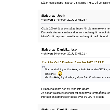
Då är man ju uppe i nästan 2.5 st nibe F750. Då vet jag 
Skrivet av: Josth
«
skrivet:
17 oktober 2017, 08:03:25 »
Ok, ja 200 m² är precis på gränsen för där man rekommend
Då skulle det vara andra saker som att bergvärme också ök
frånluftsvärmepump. Installation av bergvärme kräver sitt
Skrivet av: Danielkarlsson
«
skrivet:
16 oktober 2017, 23:08:21 »
Citat från: Carl J.F skrivet 16 oktober 2017, 20:25:41
Fick du alltså ingen försäkring när du köpte din CE65:a,
djävlighet!
Min försäkring ingick när jag köpte från Comfortzone, men
Firman jag köpte den av finns inte längre.
Ja det är tråkiga läropengar att som novis förstagångskö
Hur kan en kompressor kosta över 60 000 kr liksom
Skrivet av: Danielkarlsson