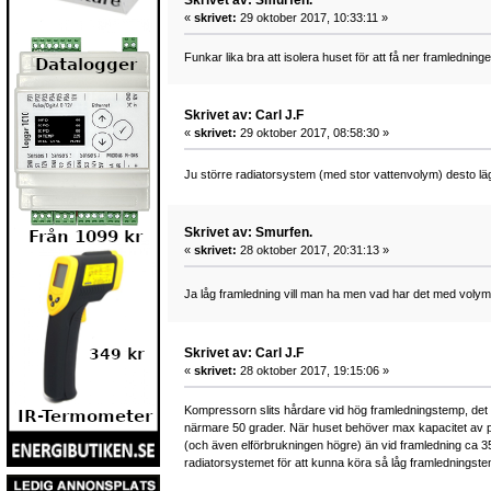
«
skrivet:
29 oktober 2017, 10:33:11 »
Funkar lika bra att isolera huset för att få ner framledninge
Skrivet av: Carl J.F
«
skrivet:
29 oktober 2017, 08:58:30 »
Ju större radiatorsystem (med stor vattenvolym) desto l
Skrivet av: Smurfen.
«
skrivet:
28 oktober 2017, 20:31:13 »
Ja låg framledning vill man ha men vad har det med voly
Skrivet av: Carl J.F
«
skrivet:
28 oktober 2017, 19:15:06 »
Kompressorn slits hårdare vid hög framledningstemp, det 
närmare 50 grader. När huset behöver max kapacitet av p
(och även elförbrukningen högre) än vid framledning ca 35
radiatorsystemet för att kunna köra så låg framledningstem