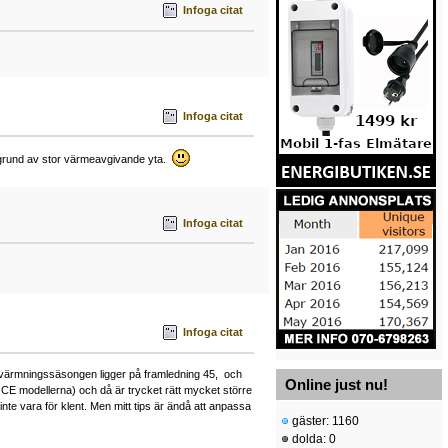
Infoga citat
Infoga citat
 grund av stor värmeavgivande yta.
Infoga citat
Infoga citat
ppvärmningssäsongen ligger på framledning 45, och
Online just nu!
CE modellerna) och då är trycket rätt mycket större
te vara för klent. Men mitt tips är ändå att anpassa
gäster: 1160
dolda: 0