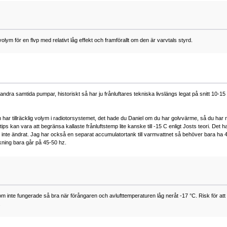
olym för en flvp med relativt låg effekt och framförallt om den är varvtals styrd.
ra samtida pumpar, historiskt så har ju frånluftares tekniska livslängs legat på snitt 10-15
 man har tillräcklig volym i radiotorsystemet, det hade du Daniel om du har golvvärme, så du 
t tips kan vara att begränsa kallaste frånluftstemp lite kanske till -15 C enligt Josts teori. Det
inte ändrat. Jag har också en separat accumulatortank till varmvattnet så behöver bara ha 4
kning bara går på 45-50 hz.
m inte fungerade så bra när förångaren och avlufttemperaturen låg neråt -17 °C. Risk för a
.