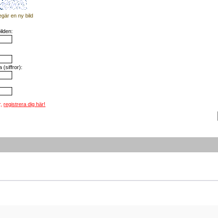
egär en ny bild
ilden:
(siffror):
r,
registrera dig här!