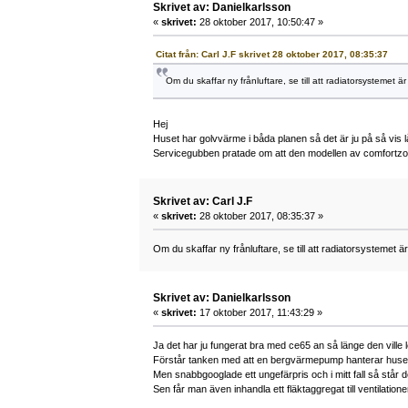
Skrivet av: Danielkarlsson
«
skrivet:
28 oktober 2017, 10:50:47 »
Citat från: Carl J.F skrivet 28 oktober 2017, 08:35:37
Om du skaffar ny frånluftare, se till att radiatorsysteme
Hej
Huset har golvvärme i båda planen så det är ju på så vis låg 
Servicegubben pratade om att den modellen av comfortzone
Skrivet av: Carl J.F
«
skrivet:
28 oktober 2017, 08:35:37 »
Om du skaffar ny frånluftare, se till att radiatorsystemet
Skrivet av: Danielkarlsson
«
skrivet:
17 oktober 2017, 11:43:29 »
Ja det har ju fungerat bra med ce65 an så länge den ville 
Förstår tanken med att en bergvärmepump hanterar husets 
Men snabbgooglade ett ungefärpris och i mitt fall så står d
Sen får man även inhandla ett fläktaggregat till ventilatione