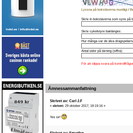
Lyssna på bokstäverna muntligt
/
B
Skriv in bokstäverna som syns på b
Skriv cykelstyre baklänges:
Hur många var de älva dragspelarna 
Antal sidor på tärning (siffra):
För att slippa svara på kontrollfrågo
Ämnessammanfattning
Skrivet av: Carl J.F
«
skrivet:
29 oktober 2017, 18:19:16 »
Yes sir!
Skrivet av: Smurfen.