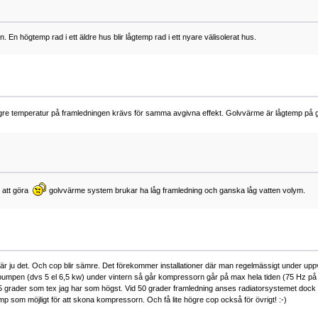
n. En högtemp rad i ett äldre hus blir lågtemp rad i ett nyare välisolerat hus.
ägre temperatur på framledningen krävs för samma avgivna effekt. Golvvärme är lågtemp på
m att göra
golvvärme system brukar ha låg framledning och ganska låg vatten volym.
är ju det. Och cop blir sämre. Det förekommer installationer där man regelmässigt under u
umpen (dvs 5 el 6,5 kw) under vintern så går kompressorn går på max hela tiden (75 Hz på 
 grader som tex jag har som högst. Vid 50 grader framledning anses radiatorsystemet dock in
p som möjligt för att skona kompressorn. Och få lite högre cop också för övrigt! :-)