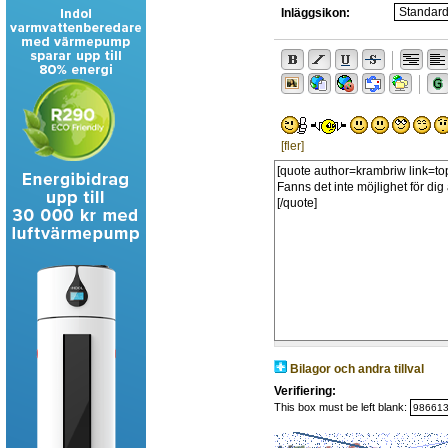
Inläggsikon:
[fler]
Bilagor och andra tillval
Verifiering:
This box must be left blank: