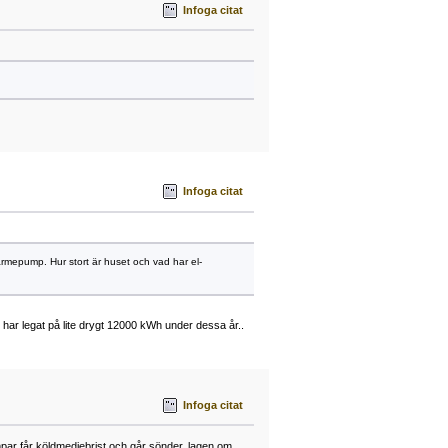
Infoga citat
Infoga citat
värmepump. Hur stort är huset och vad har el-
har legat på lite drygt 12000 kWh under dessa år..
Infoga citat
par får köldmediebrist och går sönder, lagen om