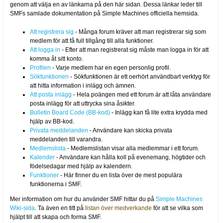
genom att välja en av länkarna på den här sidan. Dessa länkar leder till
SMFs samlade dokumentation på Simple Machines officiella hemsida.
Att registrera sig
- Många forum kräver att man registrerar sig som
medlem för att få full tillgång till alla funktioner.
Att logga in
- Efter att man registrerat sig måste man logga in för att
komma åt sitt konto.
Profilen
- Varje medlem har en egen personlig profil.
Sökfunktionen
- Sökfunktionen är ett oerhört användbart verktyg för
att hitta information i inlägg och ämnen.
Att posta inlägg
- Hela poängen med ett forum är att låta användare
posta inlägg för att uttrycka sina åsikter.
Bulletin Board Code (BB-kod)
- Inlägg kan få lite extra krydda med
hjälp av BB-kod.
Privata meddelanden
- Användare kan skicka privata
meddelanden till varandra.
Medlemslista
- Medlemslistan visar alla medlemmar i ett forum.
Kalender
- Användare kan hålla koll på evenemang, högtider och
födelsedagar med hjälp av kalendern.
Funktioner
- Här finner du en lista över de mest populära
funktionerna i SMF.
Mer information om hur du använder SMF hittar du på
Simple Machines
Wiki-sida
. Ta även en titt på
listan över medverkande
för att se vilka som
hjälpt till att skapa och forma SMF.