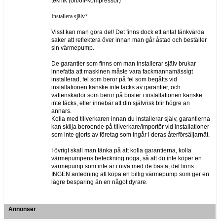
teknik (on/off-kompressor)
Installera själv?
Visst kan man göra det! Det finns dock ett antal tänkvärda
saker att reflektera över innan man går åstad och beställer
sin värmepump.
De garantier som finns om man installerar själv brukar
innefatta att maskinen måste vara fackmannamässigt
installerad, fel som beror på fel som begåtts vid
installationen kanske inte täcks av garantier, och
vattenskador som beror på brister i installationen kanske
inte täcks, eller innebär att din självrisk blir högre an
annars.
Kolla med tillverkaren innan du installerar själv, garantierna
kan skilja beroende på tillverkare/importör vid installationer
som inte gjorts av företag som ingår i deras återförsäljarnät.
I övrigt skall man tänka på att kolla garantierna, kolla
värmepumpens beteckning noga, så att du inte köper en
värmepump som inte är i nivå med de bästa, det finns
INGEN anledning att köpa en billig värmepump som ger en
lägre besparing än en något dyrare.
Annonser