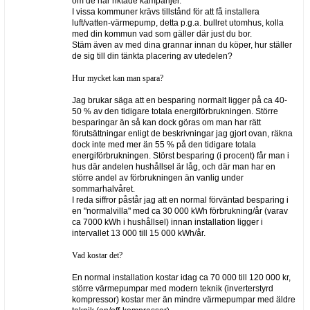
om de har riktade kampanjer.
I vissa kommuner krävs tillstånd för att få installera
luft/vatten-värmepump, detta p.g.a. bullret utomhus, kolla
med din kommun vad som gäller där just du bor.
Stäm även av med dina grannar innan du köper, hur ställer
de sig till din tänkta placering av utedelen?
Hur mycket kan man spara?
Jag brukar säga att en besparing normalt ligger på ca 40-
50 % av den tidigare totala energiförbrukningen. Större
besparingar än så kan dock göras om man har rätt
förutsättningar enligt de beskrivningar jag gjort ovan, räkna
dock inte med mer än 55 % på den tidigare totala
energiförbrukningen. Störst besparing (i procent) får man i
hus där andelen hushållsel är låg, och där man har en
större andel av förbrukningen än vanlig under
sommarhalvåret.
I reda siffror påstår jag att en normal förväntad besparing i
en "normalvilla" med ca 30 000 kWh förbrukning/år (varav
ca 7000 kWh i hushållsel) innan installation ligger i
intervallet 13 000 till 15 000 kWh/år.
Vad kostar det?
En normal installation kostar idag ca 70 000 till 120 000 kr,
större värmepumpar med modern teknik (inverterstyrd
kompressor) kostar mer än mindre värmepumpar med äldre