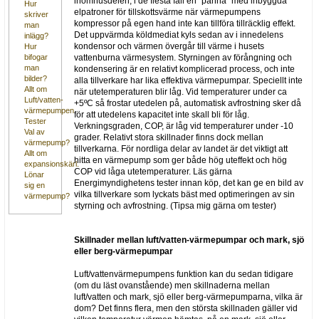
inomhusdelen, i de flesta fall en "panna" med inbyggda
Hur
elpatroner för tillskottsvärme när värmepumpens
skriver
kompressor på egen hand inte kan tillföra tillräcklig effekt.
man
Det uppvärmda köldmediat kyls sedan av i innedelens
inlägg?
kondensor och värmen övergår till värme i husets
Hur
vattenburna värmesystem. Styrningen av förångning och
bifogar
man
kondensering är en relativt komplicerad process, och inte
bilder?
alla tillverkare har lika effektiva värmepumpar. Speciellt inte
Allt om
när utetemperaturen blir låg. Vid temperaturer under ca
Luft/vatten-
+5ºC så frostar utedelen på, automatisk avfrostning sker då
värmepumpen
för att utedelens kapacitet inte skall bli för låg.
Tester
Verkningsgraden, COP, är låg vid temperaturer under -10
Val av
grader. Relativt stora skillnader finns dock mellan
värmepump?
tillverkarna. För nordliga delar av landet är det viktigt att
Allt om
hitta en värmepump som ger både hög uteffekt och hög
expansionskärl.
COP vid låga utetemperaturer. Läs gärna
Lönar
Energimyndighetens tester innan köp, det kan ge en bild av
sig en
vilka tillverkare som lyckats bäst med optimeringen av sin
värmepump?
styrning och avfrostning. (Tipsa mig gärna om tester)
Skillnader mellan luft/vatten-värmepumpar och mark, sjö
eller berg-värmepumpar
Luft/vattenvärmepumpens funktion kan du sedan tidigare
(om du läst ovanstående) men skillnaderna mellan
luft/vatten och mark, sjö eller berg-värmepumparna, vilka är
dom? Det finns flera, men den största skillnaden gäller vid