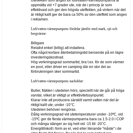
Uteffekten som anges för luft/vatten-värmepumparna är
uppmätta vid +7 grader ute, när de i princip är som
effektivast och ger den högsta uteffekten, på vintern när det
är riktigt kallt ger de bara ca 50% av den uteffekt som anges
i reklamen.
Luft/vatten-värmepumpens fördelar jämför med mark, sjö och
bergvärme:
Billigare
Relativt enkel (billig) att installera.
Ofta något kortare återbetalningstid beroende på en lägre
investeringskostnad.
Hög verkningsgrad sommartid, bra t.ex. för de som värmer
en pool, eller driver en camping där en stor del av
förbrukningen sker sommartid.
Luft/vatten-värmepumpens nackdelar:
Buller, fläkten i utedelen hörs, speciellt när de går på höga
varvtal, vilket är viktigt ur effektivitetssynpunkt.
Klarar inte att producera särskilt varmt vatten när det är
riktigt kallt ute, under -10°C.
Utedelen behöver rengöras.
Dålig verkningsgrad vid utetemperaturer under -10ºC, vid
-15ºC ger de flesta värmepumparna bara ca 1.5-2.0 i COP
och många stänger av sig helt vid -15 till -20°C.
Energitillskott i form av el, ved eller liknande "måste" i de