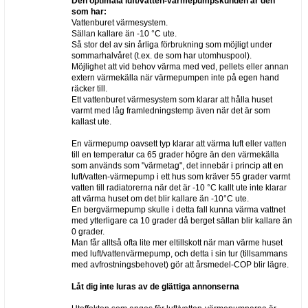
Den optimala luft/vatten-värmepumpskunden är den
som har:
Vattenburet värmesystem.
Sällan kallare än -10 °C ute.
Så stor del av sin årliga förbrukning som möjligt under
sommarhalvåret (t.ex. de som har utomhuspool).
Möjlighet att vid behov värma med ved, pellets eller annan
extern värmekälla när värmepumpen inte på egen hand
räcker till.
Ett vattenburet värmesystem som klarar att hålla huset
varmt med låg framledningstemp även när det är som
kallast ute.
En värmepump oavsett typ klarar att värma luft eller vatten
till en temperatur ca 65 grader högre än den värmekälla
som används som "värmetag", det innebär i princip att en
luft/vatten-värmepump i ett hus som kräver 55 grader varmt
vatten till radiatorerna när det är -10 °C kallt ute inte klarar
att värma huset om det blir kallare än -10°C ute.
En bergvärmepump skulle i detta fall kunna värma vattnet
med ytterligare ca 10 grader då berget sällan blir kallare än
0 grader.
Man får alltså ofta lite mer eltillskott när man värme huset
med luft/vattenvärmepump, och detta i sin tur (tillsammans
med avfrostningsbehovet) gör att årsmedel-COP blir lägre.
Låt dig inte luras av de glättiga annonserna