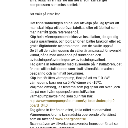
allra flesta fall finnas, för när det är som kallast ger
kompressorn som minst uteffekt!
Att tänka på innan köp
Det finns sannerligen en hel del att välja på! Jag tycker att
man skall köpa ett beprövat fabrikat, eller ett fabrikat som
man har fått goda referenser på.
Köp helst värmepumpen inklusive installation, det ger dig
bästa garantierna, och borgar för en bättre funktion eller ett
gratis åtgärdande av problemen - om de skulle uppstå.
Se till att den värmepump du väljer är anpassad för svenskt
klimat, både med avseende på funktionen och
avfrostningen/avrinningen av avfrostningsvattnet.
Tag gärna in referenser med avseende på installatören, det
är trots allt installationen som skall säkerställa maximal
besparing och minimalt bekymmer.
Köp inte för liten värmepump, tänk på att en "10 kW"
värmepump bara ger ca 5 kW värme vid -15ºC.
Välj med omsorg, läs testerna som jag tipsar om ovan, och
läs på mer i värmepumpsforums luft/vatten-
värmepumpsavdelning som du hittar här:
http://www.varmepumpsforum.com/vpforum/index.php?
board=34.0
Tag gärna in fler än en offert, kolla nätet eller använd
Värmepumpsforums kostnadsfria oberoende offerttjänst
som du hittar på
www.energioffert.se
Scanna även av tillverkarnas svenska hemsidor för att se