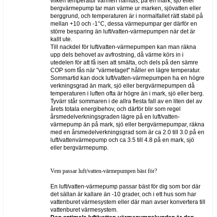
vilken temperatur värmen hämtas, på en mark, sjö eller
bergvärmepump tar man värme ur marken, sjövatten eller
berggrund, och temperaturen är i normalfallet rätt stabil på
mellan +10 och -1°C, dessa värmepumpar ger därför en
större besparing än luft/vatten-värmepumpen när det är
kallt ute.
Till nackdel för luft/vatten-värmepumpen kan man räkna
upp dels behovet av avfrostning, då värme körs in i
utedelen för att få isen att smälta, och dels på den sämre
COP som fås när "värmetaget" håller en lägre temperatur.
Sommartid kan dock luft/vatten-värmepumpen ha en högre
verkningsgrad än mark, sjö eller bergvärmepumpen då
temperaturen i luften ofta är högre än i mark, sjö eller berg.
Tyvärr står sommaren i de allra flesta fall av en liten del av
årets totala energibehov, och därför blir som regel
årsmedelverkningsgraden lägre på en luft/vatten-
värmepump än på mark, sjö eller bergvärmepumpar, räkna
med en årsmedelverkningsgrad som är ca 2.0 till 3.0 på en
luft/vattenvärmepump och ca 3.5 till 4.8 på en mark, sjö
eller bergvärmepump.
Vem passar luft/vatten-värmepumpen bäst för?
En luft/vatten-värmepump passar bäst för dig som bor där
det sällan är kallare än -10 grader, och i ett hus som har
vattenburet värmesystem eller där man avser konvertera till
vattenburet värmesystem.