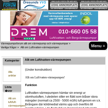
Värmepumpsforum allt om värmepump och värmepumpar
»
Menu ≡
Vanliga frågor
»
Allt om Luft/vatten-värmepumpen
Allt om Luft/vatten-värmepumpen
Kategorier
(Under konstruktion)
Alla
artiklar
Allt om Luft/vatten-värmepumpen!
Funktion
Lista
�ver
Luft/vatten-värmepumpen hämtar sin energi ur
artiklar
utomhusluften, I utedelen sitter en fläkt som blåser stora
Allt om
mängder (normalt ca 2500 - 5000 m3/h) luft genom en s.k.
luft/luft-
förångare där köldmediat värms upp och överförs till
värmepumpen!