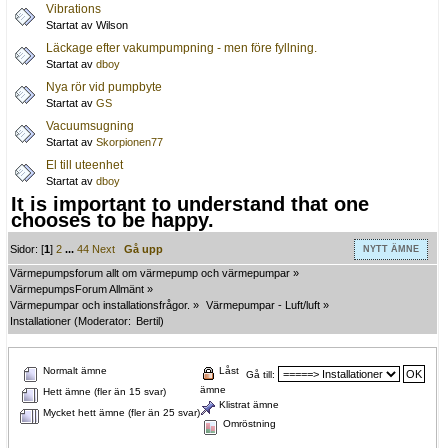
Vibrations
Startat av Wilson
Läckage efter vakumpumpning - men före fyllning.
Startat av
dboy
Nya rör vid pumpbyte
Startat av
GS
Vacuumsugning
Startat av
Skorpionen77
El till uteenhet
Startat av
dboy
It is important to understand that one
chooses to be happy.
Sidor: [
1
]
2
...
44
Next
Gå upp
NYTT ÄMNE
Värmepumpsforum allt om värmepump och värmepumpar
»
VärmepumpsForum Allmänt
»
Värmepumpar och installationsfrågor.
»
Värmepumpar - Luft/luft
»
Installationer
(Moderator:
Bertil
)
Normalt ämne
Låst
Gå till:
ämne
Hett ämne (fler än 15 svar)
Klistrat ämne
Mycket hett ämne (fler än 25 svar)
Omröstning