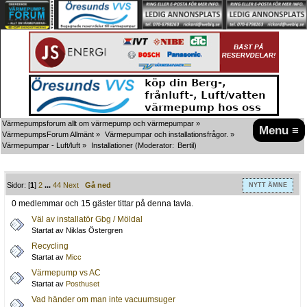
Värmepumpsforum allt om värmepump och värmepumpar
»
Menu ≡
VärmepumpsForum Allmänt
»
Värmepumpar och installationsfrågor.
»
Värmepumpar - Luft/luft
»
Installationer
(Moderator:
Bertil
)
Sidor: [
1
]
2
...
44
Next
Gå ned
NYTT ÄMNE
0 medlemmar och 15 gäster tittar på denna tavla.
Väl av installatör Gbg / Möldal
Startat av Niklas Östergren
Recycling
Startat av
Micc
Värmepump vs AC
Startat av
Posthuset
Vad händer om man inte vacuumsuger