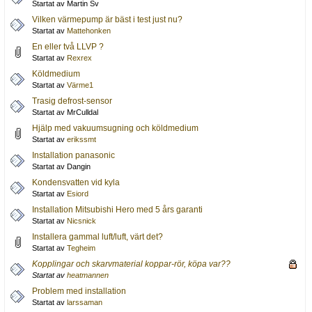
Startat av Martin Sv
Vilken värmepump är bäst i test just nu?
Startat av
Mattehonken
En eller två LLVP ?
Startat av
Rexrex
Köldmedium
Startat av
Värme1
Trasig defrost-sensor
Startat av MrCulldal
Hjälp med vakuumsugning och köldmedium
Startat av
erikssmt
Installation panasonic
Startat av Dangin
Kondensvatten vid kyla
Startat av
Esiord
Installation Mitsubishi Hero med 5 års garanti
Startat av
Nicsnick
Installera gammal luft/luft, värt det?
Startat av
Tegheim
Kopplingar och skarvmaterial koppar-rör, köpa var??
Startat av
heatmannen
Problem med installation
Startat av
larssaman