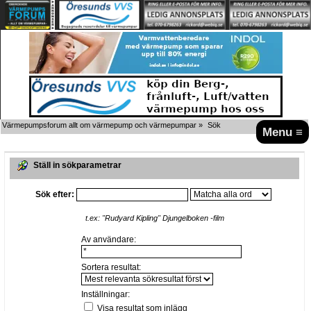
Värmepumpsforum allt om värmepump och värmepumpar
»
Sök
Menu ≡
Ställ in sökparametrar
Sök efter:
t.ex:
"Rudyard Kipling" Djungelboken -film
Av användare:
Sortera resultat:
Inställningar:
Visa resultat som inlägg