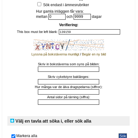
Sök endast i ämnesrubriker
Hur gamla inläggen får vara:
mellan
och
dagar
Verifiering:
This box must be left blank:
Lyssna på bokstäverna muntligt
/
Begär en ny bild
Skriv in bokstäverna som syns på bilden:
Skriv cykelstyre baklänges:
Hur många var de älva dragspelarna (siffror):
Antal sidor på tärning (siffra):
Välj en tavla att söka i, eller sök alla
Markera alla