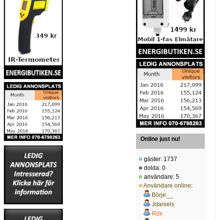
Online just nu!
gäster: 1737
dolda: 0
användare: 5
Användare online
:
Börje__
Jdaniels
Rdx