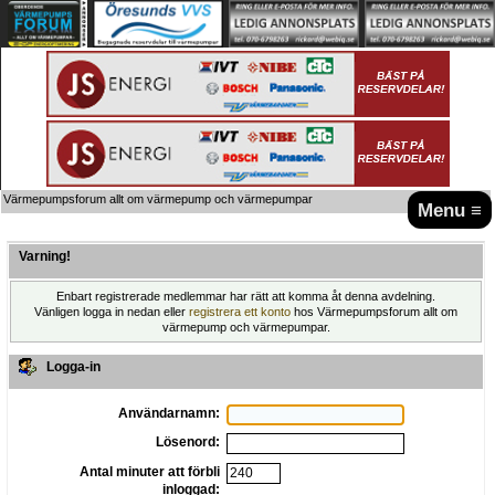
Värmepumpsforum allt om värmepump och värmepumpar
Menu ≡
Varning!
Enbart registrerade medlemmar har rätt att komma åt denna avdelning.
Vänligen logga in nedan eller
registrera ett konto
hos Värmepumpsforum allt om
värmepump och värmepumpar.
Logga-in
Användarnamn:
Lösenord:
Antal minuter att förbli
inloggad: