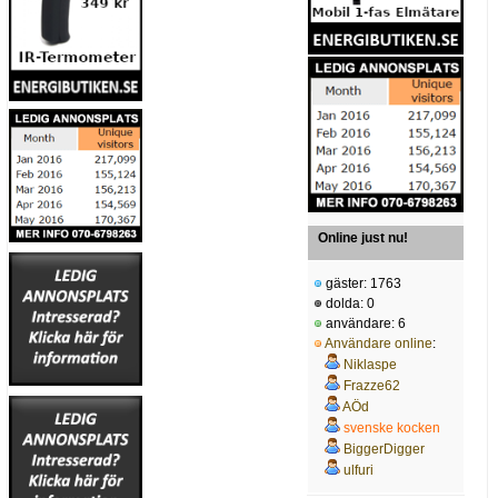
Online just nu!
gäster: 1763
dolda: 0
användare: 6
Användare online
:
Niklaspe
Frazze62
AÖd
svenske kocken
BiggerDigger
ulfuri