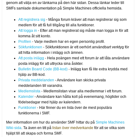
genom att välja en av länkarna på den här sidan. Dessa länkar leder till
SMFs samlade dokumentation på Simple Machines officiella hemsida.
Att registrera sig
- Många forum kräver att man registrerar sig som
medlem för att få full tillgång till alla funktioner.
Att logga in
- Efter att man registrerat sig måste man logga in för att
komma åt sitt konto.
Profilen
- Varje medlem har en egen personlig profil.
Sökfunktionen
- Sökfunktionen är ett oerhört användbart verktyg för
att hitta information i inlägg och ämnen.
Att posta inlägg
- Hela poängen med ett forum är att låta användare
posta inlägg för att uttrycka sina åsikter.
Bulletin Board Code (BB-kod)
- Inlägg kan få lite extra krydda med
hjälp av BB-kod.
Privata meddelanden
- Användare kan skicka privata
meddelanden till varandra.
Medlemslista
- Medlemslistan visar alla medlemmar i ett forum.
Kalender
- Användare kan hålla koll på evenemang, högtider och
födelsedagar med hjälp av kalendern.
Funktioner
- Här finner du en lista över de mest populära
funktionerna i SMF.
Mer information om hur du använder SMF hittar du på
Simple Machines
Wiki-sida
. Ta även en titt på
listan över medverkande
för att se vilka som
hjälpt till att skapa och forma SMF.