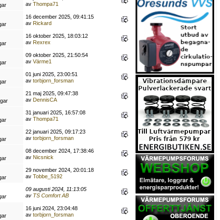
av
Thompa71
gar
16 december 2025, 09:41:15
av
Rickard
gar
16 oktober 2025, 18:03:12
av
Rexrex
gar
09 oktober 2025, 21:50:54
av
Värme1
gar
01 juni 2025, 23:00:51
av
torbjorn_forsman
gar
21 maj 2025, 09:47:38
av
DennisCA
ngar
31 januari 2025, 16:57:08
av
Thompa71
gar
22 januari 2025, 09:17:23
av
torbjorn_forsman
gar
08 december 2024, 17:38:46
av
Nicsnick
gar
29 november 2024, 20:01:18
av
Tobbe_5192
gar
09 augusti 2024, 11:13:05
av
TS Comfort AB
gar
16 juni 2024, 23:04:48
av
torbjorn_forsman
gar