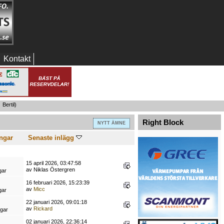
Kontakt
:
Bertil
)
Right Block
NYTT ÄMNE
ngar
Senaste inlägg
15 april 2026, 03:47:58
av Niklas Östergren
gar
16 februari 2026, 15:23:39
av
Micc
gar
22 januari 2026, 09:01:18
av
Rickard
ngar
02 januari 2026, 22:36:14