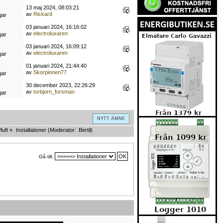
13 maj 2024, 08:03:21
av
Rickard
gar
03 januari 2024, 16:16:02
av
electroluxaren
gar
03 januari 2024, 16:09:12
av
electroluxaren
gar
01 januari 2024, 21:44:40
av
Skorpionen77
gar
30 december 2023, 22:26:29
av
torbjorn_forsman
gar
NYTT ÄMNE
luft
»
Installationer
(Moderator:
Bertil
)
Gå till: