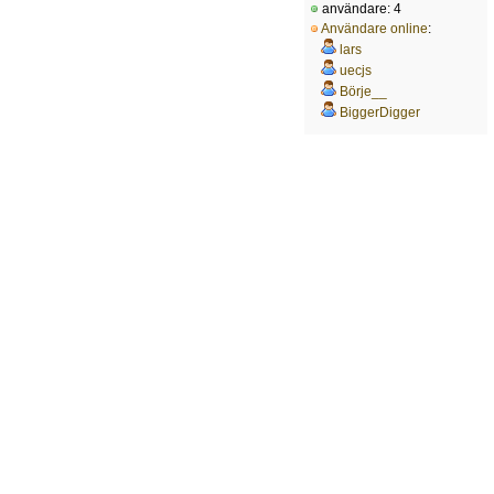
användare: 4
Användare online
:
lars
uecjs
Börje__
BiggerDigger