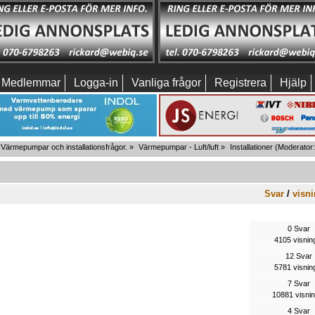
Medlemmar
Logga-in
Vanliga frågor
Registrera
Hjälp
Värmepumpar och installationsfrågor.
»
Värmepumpar - Luft/luft
»
Installationer
(Moderator
Svar
/
visni
0 Svar
4105 visnin
12 Svar
5781 visnin
7 Svar
10881 visni
4 Svar