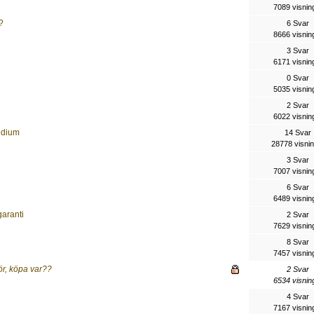
7089 visnin
?
6 Svar
8666 visnin
3 Svar
6171 visnin
0 Svar
5035 visnin
2 Svar
6022 visnin
edium
14 Svar
28778 visni
3 Svar
7007 visnin
6 Svar
6489 visnin
garanti
2 Svar
7629 visnin
8 Svar
7457 visnin
ör, köpa var??
2 Svar
6534 visnin
4 Svar
7167 visnin