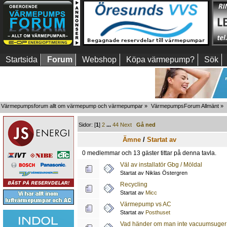
Startsida
Forum
Webshop
Köpa värmepump?
Sök
Värmepumpsforum allt om värmepump och värmepumpar
»
VärmepumpsForum Allmänt
»
Sidor: [
1
]
2
...
44
Next
Gå ned
Ämne
/
Startat av
0 medlemmar och 13 gäster tittar på denna tavla.
Väl av installatör Gbg / Möldal
Startat av Niklas Östergren
Recycling
Startat av
Micc
Värmepump vs AC
Startat av
Posthuset
Vad händer om man inte vacuumsuger