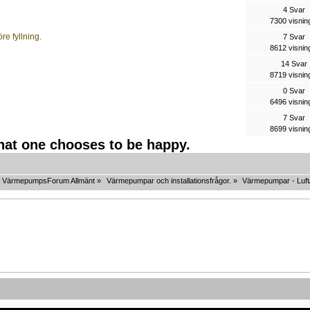
4 Svar
7300 visnin
e fyllning.
7 Svar
8612 visnin
14 Svar
8719 visnin
0 Svar
6496 visnin
7 Svar
8699 visnin
that one chooses to be happy.
VärmepumpsForum Allmänt
»
Värmepumpar och installationsfrågor.
»
Värmepumpar - Luft/