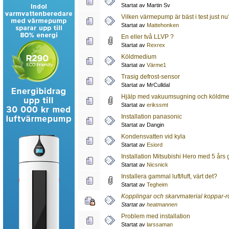
Startat av Martin Sv
Vilken värmepump är bäst i test just nu
Startat av
Mattehonken
En eller två LLVP ?
Startat av
Rexrex
Köldmedium
Startat av
Värme1
Trasig defrost-sensor
Startat av MrCulldal
Hjälp med vakuumsugning och köldm
Startat av
erikssmt
Installation panasonic
Startat av Dangin
Kondensvatten vid kyla
Startat av
Esiord
Installation Mitsubishi Hero med 5 års 
Startat av
Nicsnick
Installera gammal luft/luft, värt det?
Startat av
Tegheim
Kopplingar och skarvmaterial koppar-r
Startat av
heatmannen
Problem med installation
Startat av
larssaman