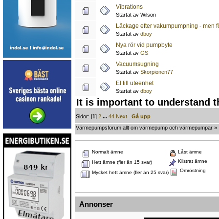
Vibrations
Startat av Wilson
Läckage efter vakumpumpning - men för
Startat av
dboy
Nya rör vid pumpbyte
Startat av
GS
Vacuumsugning
Startat av
Skorpionen77
El till uteenhet
Startat av
dboy
It is important to understand 
Sidor: [
1
]
2
...
44
Next
Gå upp
Värmepumpsforum allt om värmepump och värmepumpar
»
Normalt ämne
Låst ämne
Klistrat ämne
Hett ämne (fler än 15 svar)
Omröstning
Mycket hett ämne (fler än 25 svar)
Annonser