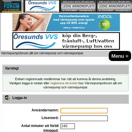
Värmepumpsforum allt om värmepump och värmepumpar
Menu ≡
Varning!
Enbart registrerade medlemmar har rätt att komma åt denna avdelning.
Vänligen logga in nedan eller
registrera ett konto
hos Värmepumpsforum allt om
värmepump och värmepumpar.
Logga-in
Användarnamn:
Lösenord:
Antal minuter att förbli
inloggad: