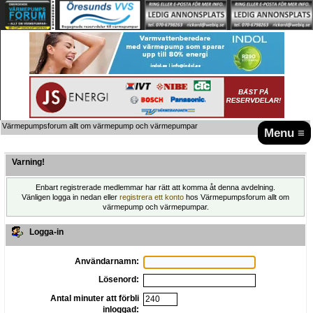
Värmepumpsforum allt om värmepump och värmepumpar
Menu ≡
Varning!
Enbart registrerade medlemmar har rätt att komma åt denna avdelning.
Vänligen logga in nedan eller
registrera ett konto
hos Värmepumpsforum allt om
värmepump och värmepumpar.
Logga-in
Användarnamn:
Lösenord:
Antal minuter att förbli
inloggad: