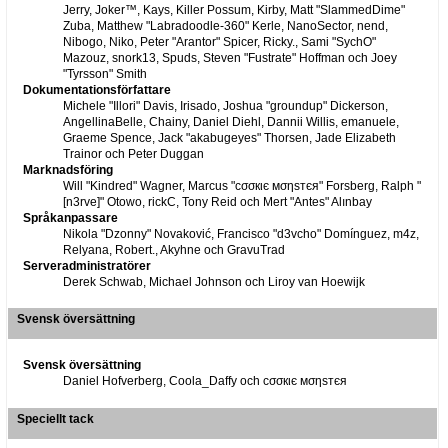
Jerry, Joker™, Kays, Killer Possum, Kirby, Matt "SlammedDime"
Zuba, Matthew "Labradoodle-360" Kerle, NanoSector, nend,
Nibogo, Niko, Peter "Arantor" Spicer, Ricky., Sami "SychO"
Mazouz, snork13, Spuds, Steven "Fustrate" Hoffman och Joey
"Tyrsson" Smith
Dokumentationsförfattare
Michele "Illori" Davis, Irisado, Joshua "groundup" Dickerson,
AngellinaBelle, Chainy, Daniel Diehl, Dannii Willis, emanuele,
Graeme Spence, Jack "akabugeyes" Thorsen, Jade Elizabeth
Trainor och Peter Duggan
Marknadsföring
Will "Kindred" Wagner, Marcus "cσσкιє мσηѕтєя" Forsberg, Ralph "
[n3rve]" Otowo, rickC, Tony Reid och Mert "Antes" Alınbay
Språkanpassare
Nikola "Dzonny" Novaković, Francisco "d3vcho" Domínguez, m4z,
Relyana, Robert., Akyhne och GravuTrad
Serveradministratörer
Derek Schwab, Michael Johnson och Liroy van Hoewijk
Svensk översättning
Svensk översättning
Daniel Hofverberg, Coola_Daffy och cσσкιє мσηѕтєя
Speciellt tack