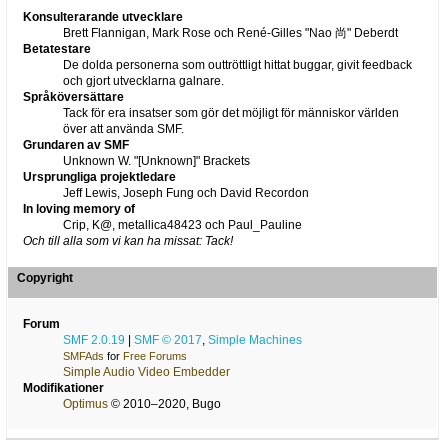
Konsulterarande utvecklare
Brett Flannigan, Mark Rose och René-Gilles "Nao 尚" Deberdt
Betatestare
De dolda personerna som outtröttligt hittat buggar, givit feedback
och gjort utvecklarna galnare.
Språköversättare
Tack för era insatser som gör det möjligt för människor världen
över att använda SMF.
Grundaren av SMF
Unknown W. "[Unknown]" Brackets
Ursprungliga projektledare
Jeff Lewis, Joseph Fung och David Recordon
In loving memory of
Crip, K@, metallica48423 och Paul_Pauline
Och till alla som vi kan ha missat: Tack!
Copyright
Forum
SMF 2.0.19
|
SMF © 2017
,
Simple Machines
SMFAds
for
Free Forums
Simple Audio Video Embedder
Modifikationer
Optimus
© 2010–2020, Bugo