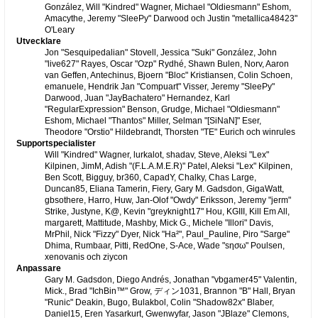
González, Will "Kindred" Wagner, Michael "Oldiesmann" Eshom,
Amacythe, Jeremy "SleePy" Darwood och Justin "metallica48423"
O'Leary
Utvecklare
Jon "Sesquipedalian" Stovell, Jessica "Suki" González, John
"live627" Rayes, Oscar "Ozp" Rydhé, Shawn Bulen, Norv, Aaron
van Geffen, Antechinus, Bjoern "Bloc" Kristiansen, Colin Schoen,
emanuele, Hendrik Jan "Compuart" Visser, Jeremy "SleePy"
Darwood, Juan "JayBachatero" Hernandez, Karl
"RegularExpression" Benson, Grudge, Michael "Oldiesmann"
Eshom, Michael "Thantos" Miller, Selman "[SiNaN]" Eser,
Theodore "Orstio" Hildebrandt, Thorsten "TE" Eurich och winrules
Supportspecialister
Will "Kindred" Wagner, lurkalot, shadav, Steve, Aleksi "Lex"
Kilpinen, JimM, Adish "(F.L.A.M.E.R)" Patel, Aleksi "Lex" Kilpinen,
Ben Scott, Bigguy, br360, CapadY, Chalky, Chas Large,
Duncan85, Eliana Tamerin, Fiery, Gary M. Gadsdon, GigaWatt,
gbsothere, Harro, Huw, Jan-Olof "Owdy" Eriksson, Jeremy "jerm"
Strike, Justyne, K@, Kevin "greyknight17" Hou, KGIII, Kill Em All,
margarett, Mattitude, Mashby, Mick G., Michele "Illori" Davis,
MrPhil, Nick "Fizzy" Dyer, Nick "Ha²", Paul_Pauline, Piro "Sarge"
Dhima, Rumbaar, Pitti, RedOne, S-Ace, Wade "sησω" Poulsen,
xenovanis och ziycon
Anpassare
Gary M. Gadsdon, Diego Andrés, Jonathan "vbgamer45" Valentin,
Mick., Brad "IchBin™" Grow, ディン1031, Brannon "B" Hall, Bryan
"Runic" Deakin, Bugo, Bulakbol, Colin "Shadow82x" Blaber,
Daniel15, Eren Yasarkurt, Gwenwyfar, Jason "JBlaze" Clemons,