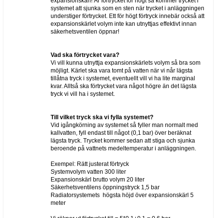
expansionskärl! Är förtrycket för högt så kommer trycket i
systemet att sjunka som en sten när trycket i anläggningen
understiger förtrycket. Ett för högt förtryck innebär också att
expansionskärlet volym inte kan utnyttjas effektivt innan
säkerhetsventilen öppnar!
Vad ska förtrycket vara?
Vi vill kunna utnyttja expansionskärlets volym så bra som
möjligt. Kärlet ska vara tomt på vatten när vi når lägsta
tillåtna tryck i systemet, eventuellt vill vi ha lite marginal
kvar. Alltså ska förtrycket vara något högre än det lägsta
tryck vi vill ha i systemet.
Till vilket tryck ska vi fylla systemet?
Vid igångkörning av systemet så fyller man normalt med
kallvatten, fyll endast till något (0,1 bar) över beräknat
lägsta tryck. Trycket kommer sedan att stiga och sjunka
beroende på vattnets medeltemperatur i anläggningen.
Exempel: Rätt justerat förtryck
Systemvolym vatten 300 liter
Expansionskärl brutto volym 20 liter
Säkerhetsventilens öppningstryck 1,5 bar
Radiatorsystemets högsta höjd över expansionskärl 5
meter