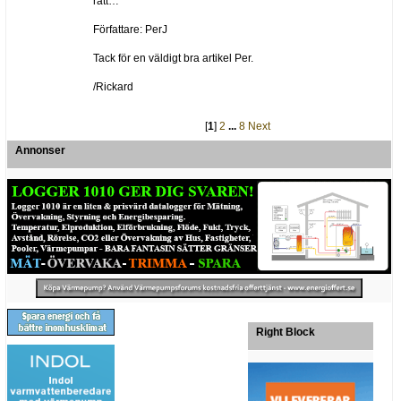
rätt…
Författare: PerJ
Tack för en väldigt bra artikel Per.
/Rickard
[
1
]
2
...
8
Next
Annonser
Right Block