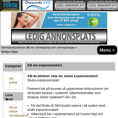
Värmepumpsforum allt om värmepump och värmepumpar
»
Menu ≡
Vanliga frågor
Allt om expansionskärl.
Kategorier
Allt du behöver veta om slutna expansionskärl!
Alla
Slutna expansionskärl
artiklar
Frekvent här på forumet så uppkommer diskussionen om
att trycket varierar i systemet, säkerhetsventiler som
Lista
droppar, läcker systemet? Osv. Etc.
�ver
artiklar
• För det första så SKA trycket variera i ett system med
Allt om
slutet expansionskärl!
luft/luft-
• Vilket tryck har i systemet beror på husets höjd och
värmepumpen!