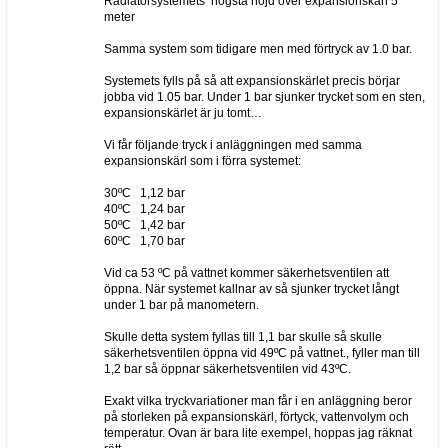
Radiatorsystemets högsta höjd över expansionskärl 5
meter
Samma system som tidigare men med förtryck av 1.0 bar.
Systemets fylls på så att expansionskärlet precis börjar
jobba vid 1.05 bar. Under 1 bar sjunker trycket som en sten,
expansionskärlet är ju tomt…
Vi får följande tryck i anläggningen med samma
expansionskärl som i förra systemet:
30ºC 1,12 bar
40ºC 1,24 bar
50ºC 1,42 bar
60ºC 1,70 bar
Vid ca 53 ºC på vattnet kommer säkerhetsventilen att
öppna. När systemet kallnar av så sjunker trycket långt
under 1 bar på manometern.
Skulle detta system fyllas till 1,1 bar skulle så skulle
säkerhetsventilen öppna vid 49ºC på vattnet., fyller man till
1,2 bar så öppnar säkerhetsventilen vid 43ºC.
Exakt vilka tryckvariationer man får i en anläggning beror
på storleken på expansionskärl, förtyck, vattenvolym och
temperatur. Ovan är bara lite exempel, hoppas jag räknat