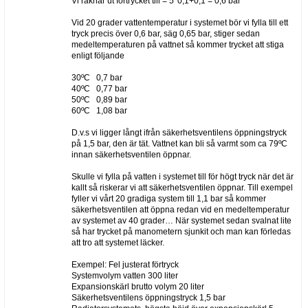
Vi räknar ut förtrycket till = 5*0,1+0,1 = 0,6 bar
Vid 20 grader vattentemperatur i systemet bör vi fylla till ett
tryck precis över 0,6 bar, säg 0,65 bar, stiger sedan
medeltemperaturen på vattnet så kommer trycket att stiga
enligt följande
30ºC 0,7 bar
40ºC 0,77 bar
50ºC 0,89 bar
60ºC 1,08 bar
D.v.s vi ligger långt ifrån säkerhetsventilens öppningstryck
på 1,5 bar, den är tät. Vattnet kan bli så varmt som ca 79ºC
innan säkerhetsventilen öppnar.
Skulle vi fylla på vatten i systemet till för högt tryck när det är
kallt så riskerar vi att säkerhetsventilen öppnar. Till exempel
fyller vi vårt 20 gradiga system till 1,1 bar så kommer
säkerhetsventilen att öppna redan vid en medeltemperatur
av systemet av 40 grader… När systemet sedan svalnat lite
så har trycket på manometern sjunkit och man kan förledas
att tro att systemet läcker.
Exempel: Fel justerat förtryck
Systemvolym vatten 300 liter
Expansionskärl brutto volym 20 liter
Säkerhetsventilens öppningstryck 1,5 bar