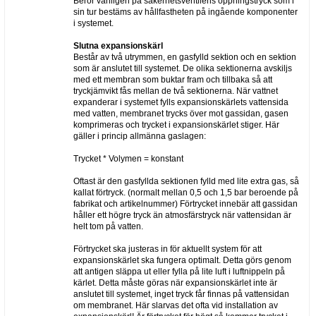
Beror vanligen på säkerhetsventilens öppningstryck som i
sin tur bestäms av hållfastheten på ingående komponenter
i systemet.
Slutna expansionskärl
Består av två utrymmen, en gasfylld sektion och en sektion
som är anslutet till systemet. De olika sektionerna avskiljs
med ett membran som buktar fram och tillbaka så att
tryckjämvikt fås mellan de två sektionerna. När vattnet
expanderar i systemet fylls expansionskärlets vattensida
med vatten, membranet trycks över mot gassidan, gasen
komprimeras och trycket i expansionskärlet stiger. Här
gäller i princip allmänna gaslagen:
Trycket * Volymen = konstant
Oftast är den gasfyllda sektionen fylld med lite extra gas, så
kallat förtryck. (normalt mellan 0,5 och 1,5 bar beroende på
fabrikat och artikelnummer) Förtrycket innebär att gassidan
håller ett högre tryck än atmosfärstryck när vattensidan är
helt tom på vatten.
Förtrycket ska justeras in för aktuellt system för att
expansionskärlet ska fungera optimalt. Detta görs genom
att antigen släppa ut eller fylla på lite luft i luftnippeln på
kärlet. Detta måste göras när expansionskärlet inte är
anslutet till systemet, inget tryck får finnas på vattensidan
om membranet. Här slarvas det ofta vid installation av