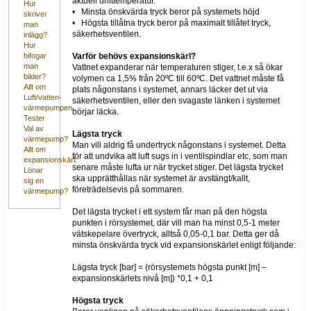
aktuell drifttemperatur.
Hur
• Minsta önskvärda tryck beror på systemets höjd
skriver
• Högsta tillåtna tryck beror på maximalt tillåtet tryck,
man
säkerhetsventilen.
inlägg?
Hur
Varför behövs expansionskärl?
bifogar
man
Vattnet expanderar när temperaturen stiger, t.e.x så ökar
bilder?
volymen ca 1,5% från 20ºC till 60ºC. Det vattnet måste få
Allt om
plats någonstans i systemet, annars läcker det ut via
Luft/vatten-
säkerhetsventilen, eller den svagaste länken i systemet
värmepumpen
börjar läcka.
Tester
Val av
Lägsta tryck
värmepump?
Man vill aldrig få undertryck någonstans i systemet. Detta
Allt om
för att undvika att luft sugs in i ventilspindlar etc, som man
expansionskärl.
senare måste lufta ur när trycket stiger. Det lägsta trycket
Lönar
ska upprätthållas när systemet är avstängt/kallt,
sig en
företrädelsevis på sommaren.
värmepump?
Det lägsta trycket i ett system får man på den högsta
punkten i rörsystemet, där vill man ha minst 0,5-1 meter
vätskepelare övertryck, alltså 0,05-0,1 bar. Detta ger då
minsta önskvärda tryck vid expansionskärlet enligt följande:
Lägsta tryck [bar] = (rörsystemets högsta punkt [m] –
expansionskärlets nivå [m]) *0,1 + 0,1
Högsta tryck