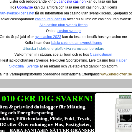
Listor och redogörande kring
utländska casinon
kan du läsa om här
Hos
Goplay.se
kan du jämföra och läsa mer om casinon utan licens
tan-svensk-licens.net
får du information om casino utan svensk licens, Spelpaus oc
söker casinoportalen
casinoutanlicens.io
hittar du all info om casinon utan svensk 
Alla casino utan svensk licens
Online
casino sverige
Om du är på jakt efter
nye casino 2023
kan du testa ett besök hos nyecasino.me
Kolla listan över
bästa casino utan svensk licens
Utforska Indols energieffektiva varmvattenberedare
Välkommen in i stugan, spela i lugn och ro hos
Casinostugan
Flest jackpotchanser i Sverige, Next Gen Sportsbetting, Live Casino hos
Hajper
Slotozilla i Sverige
är en erkänd och väletablerad gamblingplattform
a inte Värmepumpsforums oberoende kostnadsfria Offerttjänst!
www.energioffert.se