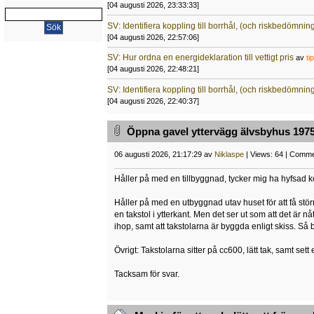
[04 augusti 2026, 23:33:33]
SV: Identifiera koppling till borrhål, (och riskbedömnin
[04 augusti 2026, 22:57:06]
SV: Hur ordna en energideklaration till vettigt pris
av
ti
[04 augusti 2026, 22:48:21]
SV: Identifiera koppling till borrhål, (och riskbedömnin
[04 augusti 2026, 22:40:37]
Öppna gavel yttervägg älvsbyhus 1975
06 augusti 2026, 21:17:29 av
Niklaspe
| Views: 64 | Comme
Håller på med en tillbyggnad, tycker mig ha hyfsad k
Håller på med en utbyggnad utav huset för att få stör
en takstol i ytterkant. Men det ser ut som att det är 
ihop, samt att takstolarna är byggda enligt skiss. Så
Övrigt: Takstolarna sitter på cc600, lätt tak, samt se
Tacksam för svar.