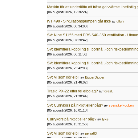
Maskin för att underlätta att fräsa golvvärme i befintli
[06 augusti 2026, 12:36:24]
IVT 490 - Sirkulationspumpen går ikke
av
ulfuri
[06 augusti 2026, 08:34:03]
SV: Nibe S1155 med ERS S40-350 ventilation - Utma
[06 augusti 2026, 07:20:42]
SV: Identifiera koppling till borrhål, (och riskbedömnin
[06 augusti 2026, 06:11:50]
SV: Identifiera koppling till borrhål, (och riskbedömnin
[05 augusti 2026, 23:42:03]
SV: Vi som kör elbil
av
BiggerDigger
[05 augusti 2026, 21:46:02]
Trasig PX-22 efter fel elbolag?
av
forest.
[05 augusti 2026, 21:38:44]
SV: Currykors på riktigt eller båg?
av
svenske kocken
[05 augusti 2026, 16:01:18]
Currykors på riktigt eller båg?
av
tyke
[05 augusti 2026, 15:31:56]
SV: Vi som kör elbil
av
perra83