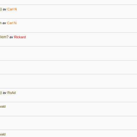
g)
av
Carl N
m
av
Carl N
oblem?
av
Rickard
g)
av
RoAd
wald
wald