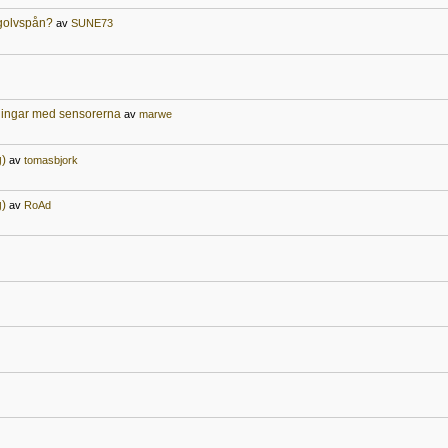
g golvspån?
av
SUNE73
ningar med sensorerna
av
marwe
g)
av
tomasbjork
g)
av
RoAd