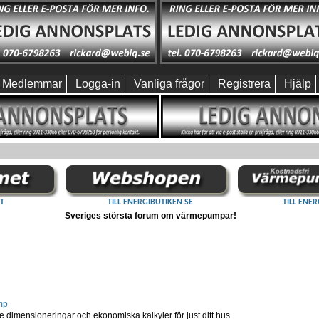
Medlemmar
Logga-in
Vanliga frågor
Registrera
Hjälp
T
TILL ENERGIBUTIKEN.SE
TILL ENER
Sveriges största forum om värmepumpar!
mp
dimensioneringar och ekonomiska kalkyler för just ditt hus