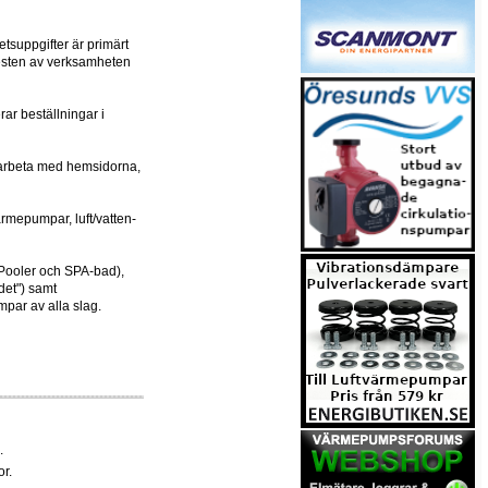
tsuppgifter är primärt
resten av verksamheten
ar beställningar i
, arbeta med hemsidorna,
rmepumpar, luft/vatten-
 Pooler och SPA-bad),
et") samt
mpar av alla slag.
.
r.