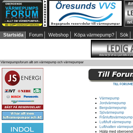
Startsida
Forum
Webshop
Köpa värmepump?
Sök
Värmepumpsforum allt om värmepump och värmepumpar
TILL FORUME
Värmepump
Jordvärmepump
Bergvärmepump
Sjövärmepump
Frånluftsvärmepump
Luft/luft värmepump
Luft/vatten värmepu
Hjälp med oberoende 