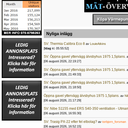
Nyliga inlägg
SV: Thermia Calibra Eco 8
av
LouieAtkins
[
Idag
kl. 05:55:52]
SV: Öppna gavel yttervägg älvsbyhus 1975 1,5plans.
[06 augusti 2026, 22:19:27]
SV: Öppna gavel yttervägg älvsbyhus 1975 1,5plans.
[06 augusti 2026, 21:49:33]
SV: Öppna gavel yttervägg älvsbyhus 1975 1,5plans.
[06 augusti 2026, 21:18:50]
Öppna gavel yttervägg älvsbyhus 1975 1,5plans.
av
Ni
[06 augusti 2026, 21:17:29]
SV: Nibe S1155 med ERS S40-350 ventilation - Utma
[06 augusti 2026, 16:55:30]
SV: Trasig PX-22 efter fel elbolag?
av
torbjorn_forsman
[06 augusti 2026, 16:52:15]