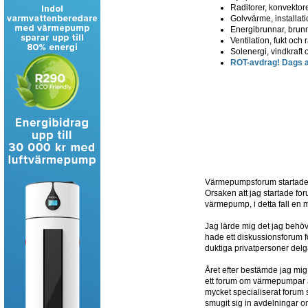
Raditorer, konvektore
Golvvärme, installatio
Energibrunnar, brun
Ventilation, fukt och
Solenergi, vindkraft 
ROT-avdrag! Dags at
Värmepumpsforum startades 
Orsaken att jag startade for
värmepump, i detta fall en
Jag lärde mig det jag beh
hade ett diskussionsforum fö
duktiga privatpersoner delg
Året efter bestämde jag mig
ett forum om värmepumpar av 
mycket specialiserat forum
smugit sig in avdelningar o