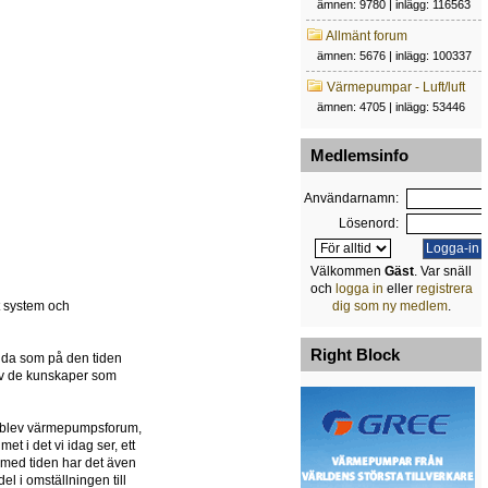
ämnen: 9780 | inlägg: 116563
Allmänt forum
ämnen: 5676 | inlägg: 100337
Värmepumpar - Luft/luft
ämnen: 4705 | inlägg: 53446
Medlemsinfo
Användarnamn:
Lösenord:
Välkommen
Gäst
. Var snäll
och
logga in
eller
registrera
et system och
dig som ny medlem
.
Right Block
ida som på den tiden
g av de kunskaper som
et blev värmepumpsforum,
t i det vi idag ser, ett
 med tiden har det även
l i omställningen till