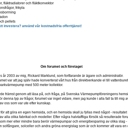
r, fläktradiatorer och fläktkonvektor
nsfrågor, frikyla
nsborrning
 radon
och pellets
t investera? använd vår kostnadsfria offerttjänst!
Om forumet och företaget
år 2003 av mig, Rickard Marklund, som fortfarande är ägare och administratör.
umet var att jag själv hade konverterat vårt hus från direktverkande el till vattenbur
 markvärmepump med 500 meter kollektor.
övde främst genom att läsa på, och fråga, på Svenska Värmepumpföreningens hems
r denna typ av frågor, forumet var inget vidare, men jag kunde i alla fall ta till mi
av oss som var ute efter kunskap.
 för att göra en egen hemsida, och en hemsida skall ju fyllas med något - resultat
alla olika fabrikat och modeller. Efter några halvtaffliga försök så resulterade forume
 som mer eller mindre bara berör värmepumpar och energibesparing av olika slag -
m solfångare, solceller och andra gröna energislag som är och kommer att vara en de