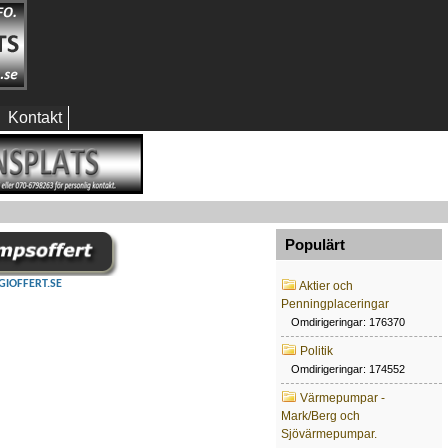
Kontakt
Populärt
GIOFFERT.SE
Aktier och
Penningplaceringar
Omdirigeringar: 176370
Politik
Omdirigeringar: 174552
Värmepumpar -
Mark/Berg och
Sjövärmepumpar.