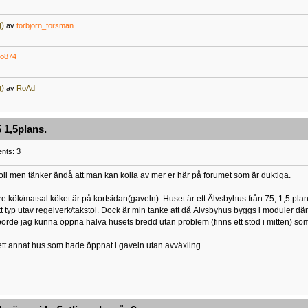
g)
av
torbjorn_forsman
po874
g)
av
RoAd
 1,5plans.
nts: 3
oll men tänker ändå att man kan kolla av mer er här på forumet som är duktiga.
re kök/matsal köket är på kortsidan(gaveln). Huset är ett Älvsbyhus från 75, 1,5 plan
nått typ utav regelverk/takstol. Dock är min tanke att då Älvsbyhus byggs i moduler dä
 borde jag kunna öppna halva husets bredd utan problem (finns ett stöd i mitten) som 
tt ett annat hus som hade öppnat i gaveln utan avväxling.