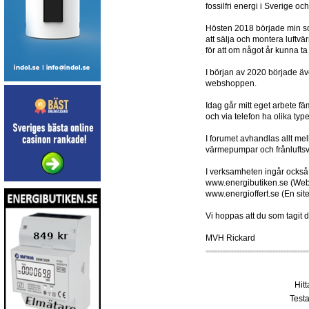
fossilfri energi i Sverige oc
Hösten 2018 började min son
att sälja och montera luftv
för att om något år kunna t
I början av 2020 började äv
webshoppen.
Idag går mitt eget arbete f
och via telefon ha olika typ
I forumet avhandlas allt m
värmepumpar och frånlufts
I verksamheten ingår också
www.energibutiken.se (Web
www.energioffert.se (En sit
Vi hoppas att du som tagit d
MVH Rickard
Hit
Testa