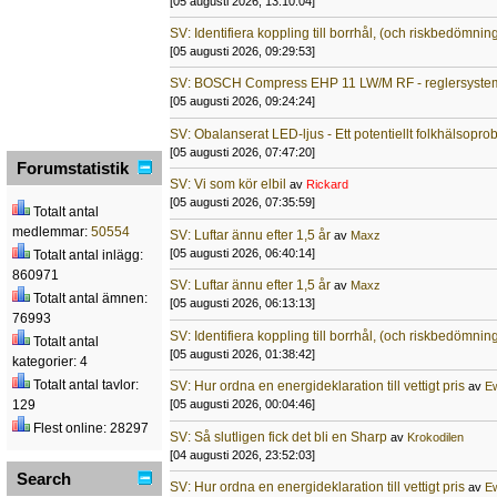
[05 augusti 2026, 13:10:04]
SV: Identifiera koppling till borrhål, (och riskbedömnin
[05 augusti 2026, 09:29:53]
SV: BOSCH Compress EHP 11 LW/M RF - reglersyste
[05 augusti 2026, 09:24:24]
SV: Obalanserat LED-ljus - Ett potentiellt folkhälsopr
[05 augusti 2026, 07:47:20]
Forumstatistik
SV: Vi som kör elbil
av
Rickard
[05 augusti 2026, 07:35:59]
Totalt antal
medlemmar:
50554
SV: Luftar ännu efter 1,5 år
av
Maxz
[05 augusti 2026, 06:40:14]
Totalt antal inlägg:
860971
SV: Luftar ännu efter 1,5 år
av
Maxz
Totalt antal ämnen:
[05 augusti 2026, 06:13:13]
76993
SV: Identifiera koppling till borrhål, (och riskbedömnin
Totalt antal
[05 augusti 2026, 01:38:42]
kategorier: 4
Totalt antal tavlor:
SV: Hur ordna en energideklaration till vettigt pris
av
E
[05 augusti 2026, 00:04:46]
129
Flest online: 28297
SV: Så slutligen fick det bli en Sharp
av
Krokodilen
[04 augusti 2026, 23:52:03]
Search
SV: Hur ordna en energideklaration till vettigt pris
av
E