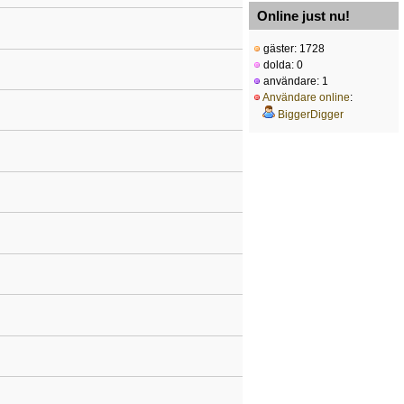
Online just nu!
gäster: 1728
dolda: 0
användare: 1
Användare online
:
BiggerDigger