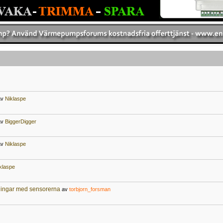
av
Niklaspe
av
BiggerDigger
av
Niklaspe
klaspe
ningar med sensorerna
av
torbjorn_forsman