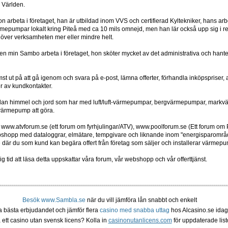
h Världen.
 arbeta i företaget, han är utbildad inom VVS och certifierad Kyltekniker, hans arbe
ärmepumpar lokalt kring Piteå med ca 10 mils omnejd, men han lär också upp sig i 
a över verksamheten mer eller mindre helt.
en min Sambo arbeta i företaget, hon sköter mycket av det administrativa och hanter
ämst ut på att gå igenom och svara på e-post, lämna offerter, förhandla inköpspriser
er av kundkontakter.
ellan himmel och jord som har med luft/luft-värmepumpar, bergvärmepumpar, markvä
värmepump att göra.
 www.atvforum.se (ett forum om fyrhjulingar/ATV), www.poolforum.se (Ett forum om
shopp med dataloggrar, elmätare, tempgivare och liknande inom "energisparområd
e där du som kund kan begära offert från företag som säljer och installerar värmepu
ig tid att läsa detta uppskattar våra forum, vår webshopp och vår offerttjänst.
Besök www.Sambla.se
när du vill jämföra lån snabbt och enkelt
ta bästa erbjudandet och jämför flera
casino med snabba uttag
hos Alcasino.se idag
 ett casino utan svensk licens? Kolla in
casinonutanlicens.com
för uppdaterade listo