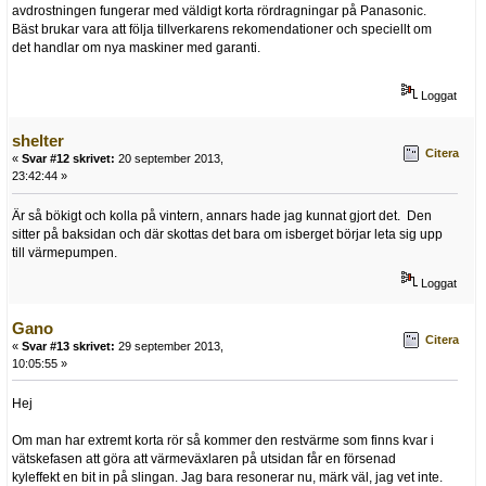
avdrostningen fungerar med väldigt korta rördragningar på Panasonic.
Bäst brukar vara att följa tillverkarens rekomendationer och speciellt om
det handlar om nya maskiner med garanti.
Loggat
shelter
Citera
«
Svar #12 skrivet:
20 september 2013,
23:42:44 »
Är så bökigt och kolla på vintern, annars hade jag kunnat gjort det. Den
sitter på baksidan och där skottas det bara om isberget börjar leta sig upp
till värmepumpen.
Loggat
Gano
Citera
«
Svar #13 skrivet:
29 september 2013,
10:05:55 »
Hej
Om man har extremt korta rör så kommer den restvärme som finns kvar i
vätskefasen att göra att värmeväxlaren på utsidan får en försenad
kyleffekt en bit in på slingan. Jag bara resonerar nu, märk väl, jag vet inte.