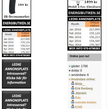
Online just nu!
gäster: 1786
dolda: 0
användare: 6
Användare online
:
Börje__
Erik Renberg
Jdaniels
Rdx
svenske kocken
ErikB