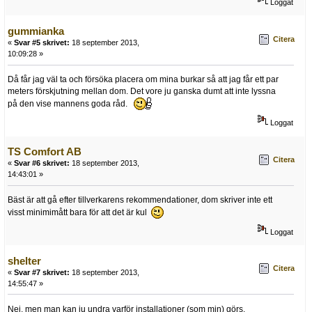
Loggat
gummianka
Citera
«
Svar #5 skrivet:
18 september 2013,
10:09:28 »
Då får jag väl ta och försöka placera om mina burkar så att jag får ett par
meters förskjutning mellan dom. Det vore ju ganska dumt att inte lyssna
på den vise mannens goda råd.
Loggat
TS Comfort AB
Citera
«
Svar #6 skrivet:
18 september 2013,
14:43:01 »
Bäst är att gå efter tillverkarens rekommendationer, dom skriver inte ett
visst minimimått bara för att det är kul
Loggat
shelter
Citera
«
Svar #7 skrivet:
18 september 2013,
14:55:47 »
Nej, men man kan ju undra varför installationer (som min) görs.