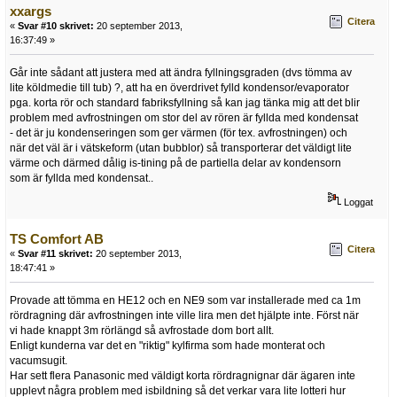
xxargs
Citera
«
Svar #10 skrivet:
20 september 2013,
16:37:49 »
Går inte sådant att justera med att ändra fyllningsgraden (dvs tömma av
lite köldmedie till tub) ?, att ha en överdrivet fylld kondensor/evaporator
pga. korta rör och standard fabriksfyllning så kan jag tänka mig att det blir
problem med avfrostningen om stor del av rören är fyllda med kondensat
- det är ju kondenseringen som ger värmen (för tex. avfrostningen) och
när det väl är i vätskeform (utan bubblor) så transporterar det väldigt lite
värme och därmed dålig is-tining på de partiella delar av kondensorn
som är fyllda med kondensat..
Loggat
TS Comfort AB
Citera
«
Svar #11 skrivet:
20 september 2013,
18:47:41 »
Provade att tömma en HE12 och en NE9 som var installerade med ca 1m
rördragning där avfrostningen inte ville lira men det hjälpte inte. Först när
vi hade knappt 3m rörlängd så avfrostade dom bort allt.
Enligt kunderna var det en "riktig" kylfirma som hade monterat och
vacumsugit.
Har sett flera Panasonic med väldigt korta rördragnignar där ägaren inte
upplevt några problem med isbildning så det verkar vara lite lotteri hur