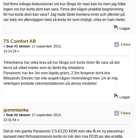
Det finns många diskussioner om hur långa rör man kan ha men jag hittar
ingen om hur korta dom kan vara. Finns det någon praktisk begränsning
för hur korta dom kan vara? Jag hade tänkt montera inner och ytterdel på
var sida om ytterväggen med så korta rör som möjligt, cirka en halv meter.
Loggat
TS Comfort AB
Citera
«
Svar #1 skrivet:
17 september 2013,
14:14:18 »
Tillverkarna har olika krav på hur långa och korta rören får vara så det
beror på vilket märke som du tänkt dig intstallera.
Panasonic har tex 3m som lägsta gräns, 2,5m fungerar dock bra
Mitsubishi Electric har inte angett någon minimilängd men 1m är mig
veterligen kortaste rekomendationen på dessa modeller.
Loggat
gummianka
Citera
«
Svar #2 skrivet:
17 september 2013,
23:31:54 »
Det är min gamla Panasonic CS-E12D KEW som ska få en ny placering i
garaget med förhoppningsvis korta rör när den nya FD35:an ska ersätta