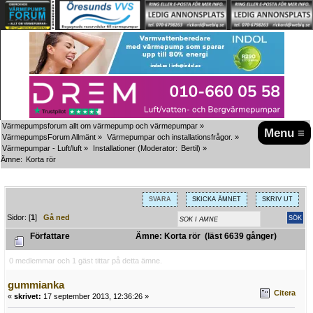
Värmepumpsforum allt om värmepump och värmepumpar
»
Menu ≡
VärmepumpsForum Allmänt
»
Värmepumpar och installationsfrågor.
»
Värmepumpar - Luft/luft
»
Installationer
(Moderator:
Bertil
) »
Ämne:
Korta rör
SVARA
SKICKA ÄMNET
SKRIV UT
Sidor: [
1
]
Gå ned
Författare
Ämne: Korta rör (läst 6639 gånger)
0 medlemmar och 1 gäst tittar på detta ämne.
gummianka
Citera
«
skrivet:
17 september 2013, 12:36:26 »