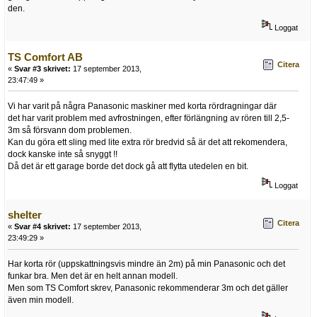
den.
Loggat
TS Comfort AB
Citera
«
Svar #3 skrivet:
17 september 2013,
23:47:49 »
Vi har varit på några Panasonic maskiner med korta rördragningar där
det har varit problem med avfrostningen, efter förlängning av rören till 2,5-
3m så försvann dom problemen.
Kan du göra ett sling med lite extra rör bredvid så är det att rekomendera,
dock kanske inte så snyggt !!
Då det är ett garage borde det dock gå att flytta utedelen en bit.
Loggat
shelter
Citera
«
Svar #4 skrivet:
17 september 2013,
23:49:29 »
Har korta rör (uppskattningsvis mindre än 2m) på min Panasonic och det
funkar bra. Men det är en helt annan modell.
Men som TS Comfort skrev, Panasonic rekommenderar 3m och det gäller
även min modell.