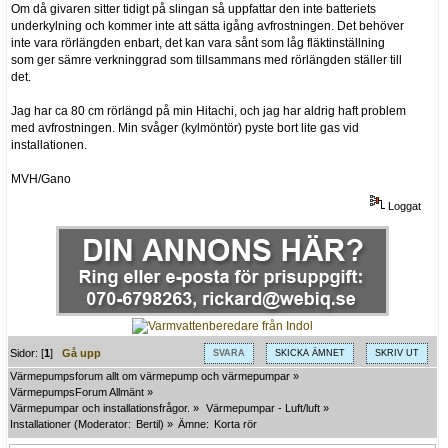
Om då givaren sitter tidigt på slingan så uppfattar den inte batteriets
underkylning och kommer inte att sätta igång avfrostningen. Det behöver
inte vara rörlängden enbart, det kan vara sånt som låg fläktinställning
som ger sämre verkninggrad som tillsammans med rörlängden ställer till
det.
Jag har ca 80 cm rörlängd på min Hitachi, och jag har aldrig haft problem
med avfrostningen. Min svåger (kylmöntör) pyste bort lite gas vid
installationen.
MVH/Gano
Loggat
Sidor: [
1
]
Gå upp
SVARA
SKICKA ÄMNET
SKRIV UT
Värmepumpsforum allt om värmepump och värmepumpar
»
VärmepumpsForum Allmänt
»
Värmepumpar och installationsfrågor.
»
Värmepumpar - Luft/luft
»
Installationer
(Moderator:
Bertil
) »
Ämne:
Korta rör