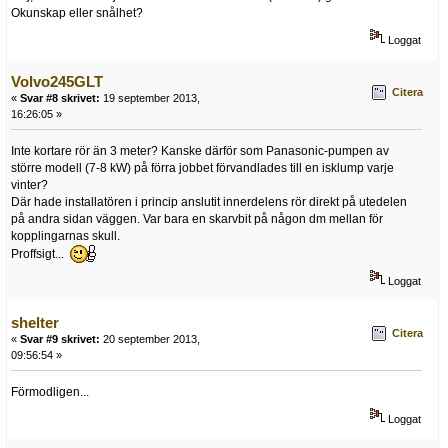
Okunskap eller snålhet?
Loggat
Volvo245GLT
Citera
«
Svar #8 skrivet:
19 september 2013,
16:26:05 »
Inte kortare rör än 3 meter? Kanske därför som Panasonic-pumpen av
större modell (7-8 kW) på förra jobbet förvandlades till en isklump varje
vinter?
Där hade installatören i princip anslutit innerdelens rör direkt på utedelen
på andra sidan väggen. Var bara en skarvbit på någon dm mellan för
kopplingarnas skull.
Proffsigt...
Loggat
shelter
Citera
«
Svar #9 skrivet:
20 september 2013,
09:56:54 »
Förmodligen...
Loggat