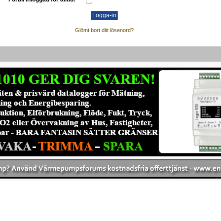
Glömt bort ditt lösenord?