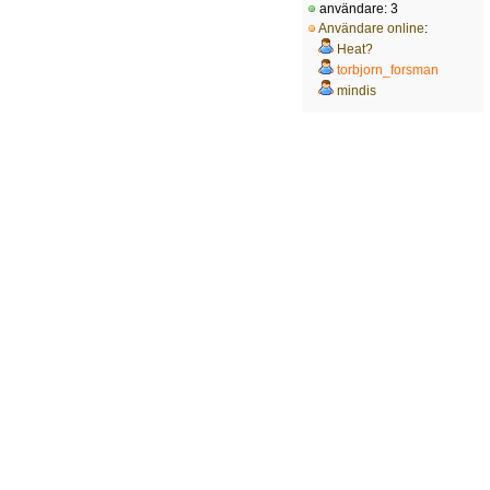
användare: 3
Användare online
:
Heat?
torbjorn_forsman
mindis