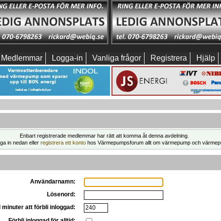
Medlemmar
Logga-in
Vanliga frågor
Registrera
Hjälp
Enbart registrerade medlemmar har rätt att komma åt denna avdelning.
ga in nedan eller
registrera ett konto
hos Värmepumpsforum allt om värmepump och värmep
Användarnamn:
Lösenord:
 minuter att förbli inloggad:
Förbli inloggad för alltid: