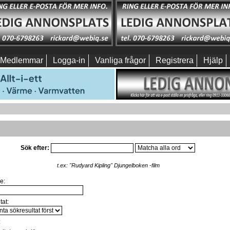
Medlemmar
Logga-in
Vanliga frågor
Registrera
Hjälp
Sök efter:
t.ex:
"Rudyard Kipling" Djungelboken -film
e:
tat:
: