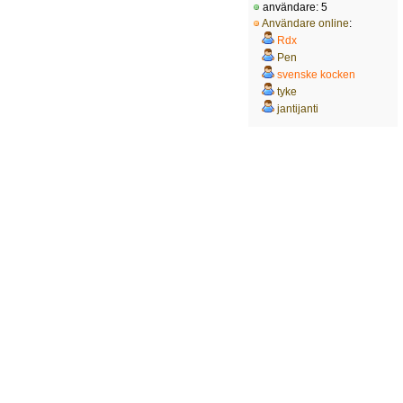
användare: 5
Användare online
:
Rdx
Pen
svenske kocken
tyke
jantijanti