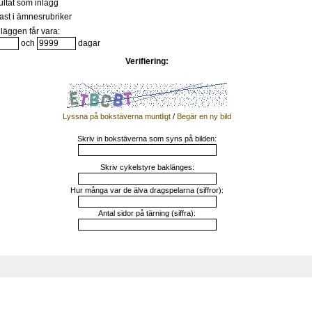
ultat som inlägg
st i ämnesrubriker
läggen får vara:
och
dagar
Verifiering:
Lyssna på bokstäverna muntligt
/
Begär en ny bild
Skriv in bokstäverna som syns på bilden:
Skriv cykelstyre baklänges:
Hur många var de älva dragspelarna (siffror):
Antal sidor på tärning (siffra):