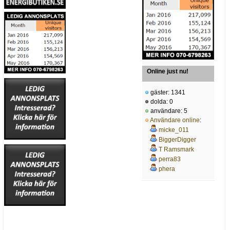
Online just nu!
gäster: 1341
dolda: 0
användare: 5
Användare online
:
micke_011
BiggerDigger
T Ramsmark
perra83
phera