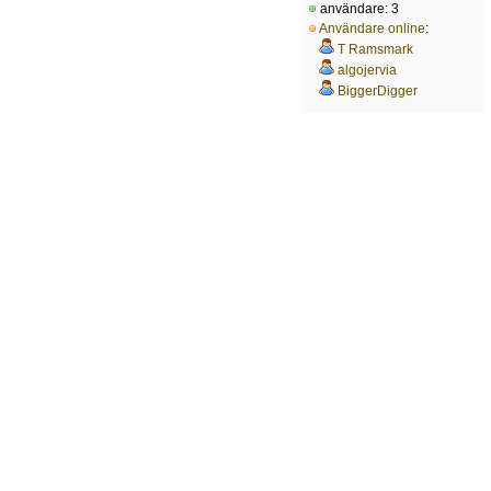
användare: 3
Användare online
:
T Ramsmark
algojervia
BiggerDigger