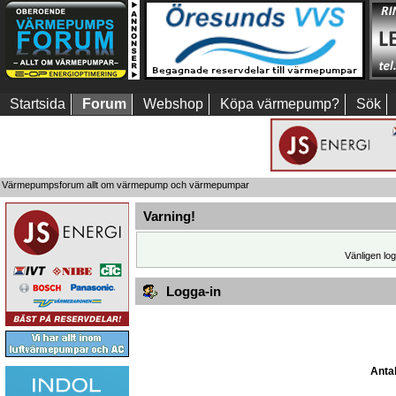
Startsida
Forum
Webshop
Köpa värmepump?
Sök
Värmepumpsforum allt om värmepump och värmepumpar
Varning!
Vänligen log
Logga-in
Antal