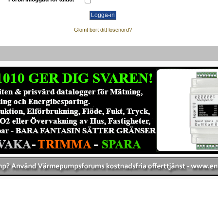
Glömt bort ditt lösenord?