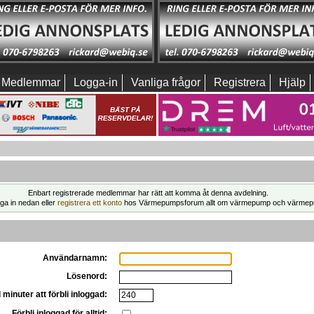
Medlemmar
Logga-in
Vanliga frågor
Registrera
Hjälp
Enbart registrerade medlemmar har rätt att komma åt denna avdelning.
ga in nedan eller
registrera ett konto
hos Värmepumpsforum allt om värmepump och värmep
Användarnamn:
Lösenord:
 minuter att förbli inloggad:
Förbli inloggad för alltid: